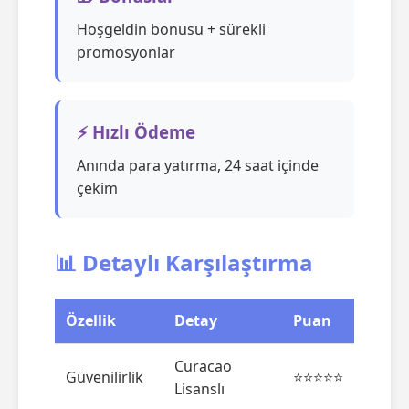
Hoşgeldin bonusu + sürekli
promosyonlar
⚡ Hızlı Ödeme
Anında para yatırma, 24 saat içinde
çekim
📊 Detaylı Karşılaştırma
Özellik
Detay
Puan
Curacao
Güvenilirlik
⭐⭐⭐⭐⭐
Lisanslı