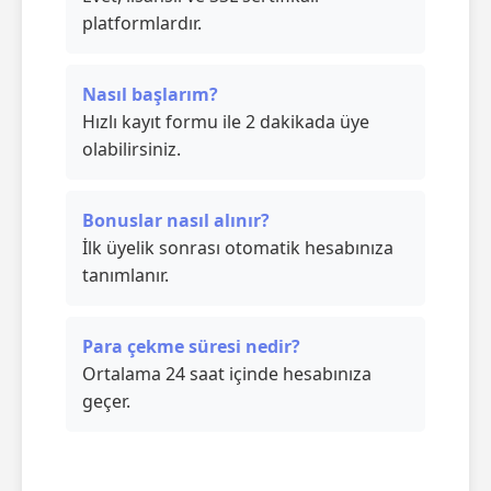
platformlardır.
Nasıl başlarım?
Hızlı kayıt formu ile 2 dakikada üye
olabilirsiniz.
Bonuslar nasıl alınır?
İlk üyelik sonrası otomatik hesabınıza
tanımlanır.
Para çekme süresi nedir?
Ortalama 24 saat içinde hesabınıza
geçer.