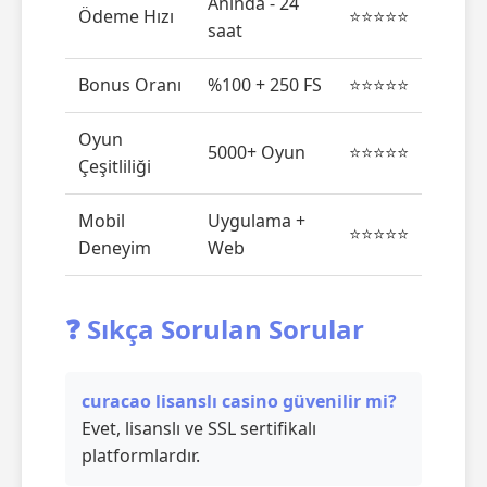
Anında - 24
Ödeme Hızı
⭐⭐⭐⭐⭐
saat
Bonus Oranı
%100 + 250 FS
⭐⭐⭐⭐⭐
Oyun
5000+ Oyun
⭐⭐⭐⭐⭐
Çeşitliliği
Mobil
Uygulama +
⭐⭐⭐⭐⭐
Deneyim
Web
❓ Sıkça Sorulan Sorular
curacao lisanslı casino güvenilir mi?
Evet, lisanslı ve SSL sertifikalı
platformlardır.