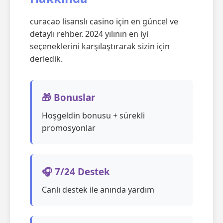
curacao lisanslı casino için en güncel ve
detaylı rehber. 2024 yılının en iyi
seçeneklerini karşılaştırarak sizin için
derledik.
🎁 Bonuslar
Hoşgeldin bonusu + sürekli
promosyonlar
🎧 7/24 Destek
Canlı destek ile anında yardım