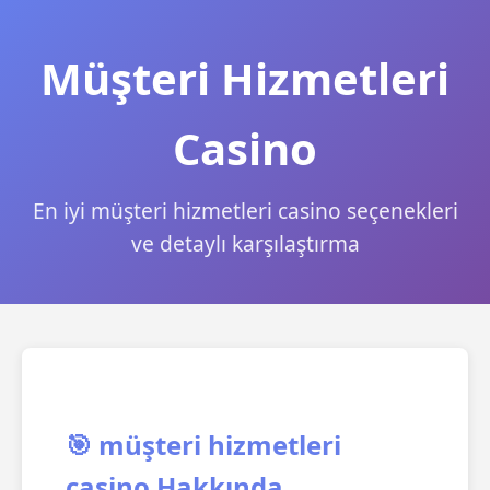
Müşteri Hizmetleri
Casino
En iyi müşteri hizmetleri casino seçenekleri
ve detaylı karşılaştırma
🎯 müşteri hizmetleri
casino Hakkında