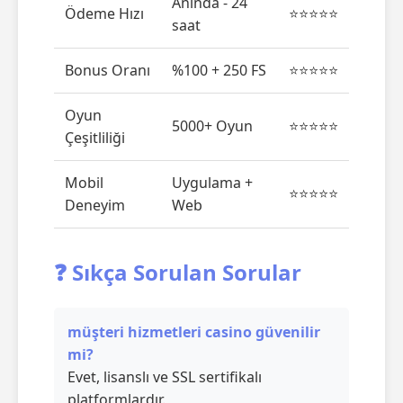
Anında - 24
Ödeme Hızı
⭐⭐⭐⭐⭐
saat
Bonus Oranı
%100 + 250 FS
⭐⭐⭐⭐⭐
Oyun
5000+ Oyun
⭐⭐⭐⭐⭐
Çeşitliliği
Mobil
Uygulama +
⭐⭐⭐⭐⭐
Deneyim
Web
❓ Sıkça Sorulan Sorular
müşteri hizmetleri casino güvenilir
mi?
Evet, lisanslı ve SSL sertifikalı
platformlardır.