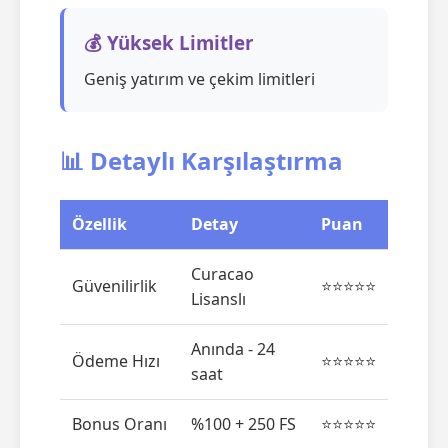
💰 Yüksek Limitler
Geniş yatırım ve çekim limitleri
📊 Detaylı Karşılaştırma
Özellik
Detay
Puan
Curacao
Güvenilirlik
⭐⭐⭐⭐⭐
Lisanslı
Anında - 24
Ödeme Hızı
⭐⭐⭐⭐⭐
saat
Bonus Oranı
%100 + 250 FS
⭐⭐⭐⭐⭐