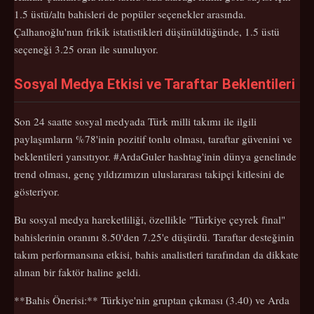
1.5 üstü/altı bahisleri de popüler seçenekler arasında.
Çalhanoğlu'nun frikik istatistikleri düşünüldüğünde, 1.5 üstü
seçeneği 3.25 oran ile sunuluyor.
Sosyal Medya Etkisi ve Taraftar Beklentileri
Son 24 saatte sosyal medyada Türk milli takımı ile ilgili
paylaşımların %78'inin pozitif tonlu olması, taraftar güvenini ve
beklentileri yansıtıyor. #ArdaGuler hashtag'inin dünya genelinde
trend olması, genç yıldızımızın uluslararası takipçi kitlesini de
gösteriyor.
Bu sosyal medya hareketliliği, özellikle "Türkiye çeyrek final"
bahislerinin oranını 8.50'den 7.25'e düşürdü. Taraftar desteğinin
takım performansına etkisi, bahis analistleri tarafından da dikkate
alınan bir faktör haline geldi.
**Bahis Önerisi:** Türkiye'nin gruptan çıkması (3.40) ve Arda