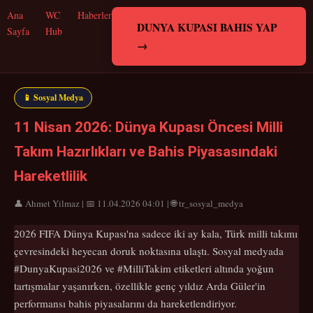
Ana
WC
Haberler
DUNYA KUPASI BAHIS YAP
Sayfa
Hub
→
📱 Sosyal Medya
11 Nisan 2026: Dünya Kupası Öncesi Milli
Takım Hazırlıkları ve Bahis Piyasasındaki
Hareketlilik
👤 Ahmet Yilmaz | 📅 11.04.2026 04:01 | 🌐 tr_sosyal_medya
2026 FIFA Dünya Kupası'na sadece iki ay kala, Türk milli takımı
çevresindeki heyecan doruk noktasına ulaştı. Sosyal medyada
#DunyaKupasi2026 ve #MilliTakim etiketleri altında yoğun
tartışmalar yaşanırken, özellikle genç yıldız Arda Güler'in
performansı bahis piyasalarını da hareketlendiriyor.