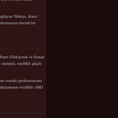
ğlayan Türkiye, ikinci
rformansın önemli bir
n, Emre Gürkaynak ve Erman
tratejisi, özellikle güçlü
dan sonraki performansına
 yaklaşımının özellikle ABD