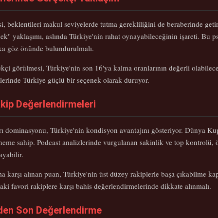
si, beklentileri makul seviyelerde tutma gerekliliğini de beraberinde get
k" yaklaşımı, aslında Türkiye'nin rahat oynayabileceğinin işareti. Bu ps
ka göz önünde bulundurulmalı.
kçi görülmesi, Türkiye'nin son 16'ya kalma oranlarının değerli olabilece
erinde Türkiye güçlü bir seçenek olarak duruyor.
akip Değerlendirmeleri
ı dominasyonu, Türkiye'nin kondisyon avantajını gösteriyor. Dünya Kup
neme sahip. Podcast analizlerinde vurgulanan sakinlik ve top kontrolü, öz
yabilir.
ma karşı alınan puan, Türkiye'nin üst düzey rakiplerle başa çıkabilme kap
ki favori rakiplere karşı bahis değerlendirmelerinde dikkate alınmalı.
nden Son Değerlendirme