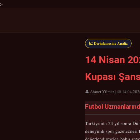
>
📈 Derinlemesine Analiz
14 Nisan 20
Kupası Şans
👤 Ahmet Yilmaz | 📅 14.04.2026
Futbol Uzmanlarında
Türkiye'nin 24 yıl sonra Dü
deneyimli spor gazetecileri
değerlendirmeler, bahis seve