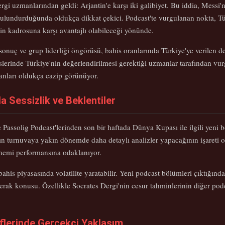
rgi uzmanlarından geldi: Arjantin'e karşı iki galibiyet. Bu iddia, Mess
ulundurduğunda oldukça dikkat çekici. Podcast'te vurgulanan nokta, Tü
n kadrosuna karşı avantajlı olabileceği yönünde.
nuç ve grup liderliği öngörüsü, bahis oranlarında Türkiye'ye verilen değe
islerinde Türkiye'nin değerlendirilmesi gerektiği uzmanlar tarafından vu
ranları oldukça cazip görünüyor.
 Sessizlik ve Beklentiler
 Passolig Podcast'lerinden son bir haftada Dünya Kupası ile ilgili yeni
n turnuvaya yakın dönemde daha detaylı analizler yapacağının işareti 
önemi performansına odaklanıyor.
ahis piyasasında volatilite yaratabilir. Yeni podcast bölümleri çıktığınd
merak konusu. Özellikle Socrates Dergi'nin cesur tahminlerinin diğer podca
flerinde Gerçekçi Yaklaşım