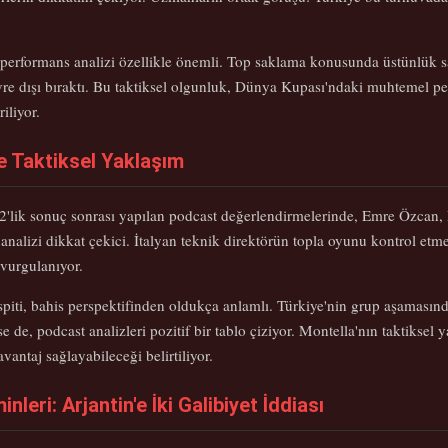
erformans analizi özellikle önemli. Top saklama konusunda üstünlük sa
re dışı bıraktı. Bu taktiksel olgunluk, Dünya Kupası'ndaki muhtemel pe
iliyor.
e Taktiksel Yaklaşım
2-2'lik sonuç sonrası yapılan podcast değerlendirmelerinde, Emre Özca
nalizi dikkat çekici. İtalyan teknik direktörün topla oyunu kontrol etme s
 vurgulanıyor.
spiti, bahis perspektifinden oldukça anlamlı. Türkiye'nin grup aşamasın
e de, podcast analizleri pozitif bir tablo çiziyor. Montella'nın taktiksel
avantaj sağlayabileceği belirtiliyor.
eri: Arjantin'e İki Galibiyet İddiası