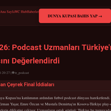
Ana Sayfa
WC Hub
Haberler
DUNYA KUPASI BAHIS YAP →
26: Podcast Uzmanları Türkiye
ını Değerlendirdi
 20:27 | 🌐 tr_podcast
n Çeyrek Final İddiaları
nya Kupası'na katılımının ardından futbol podcast dünyası hareketlendi.
 Erman Yaşar, Emre Özcan ve Mustafa Demirtaş'ın Kosova-Türkiye play-off
rlerin dikkatini çekiyor. Uzmanların ortak görüşü: Türkiye bu turnuvada