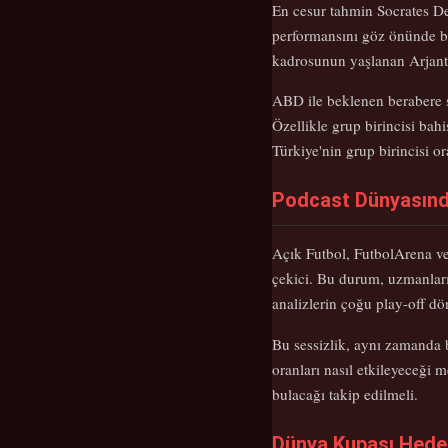
En cesur tahmin Socrates De
performansını göz önünde b
kadrosunun yaşlanan Arjanti
ABD ile beklenen berabere so
Özellikle grup birincisi bah
Türkiye'nin grup birincisi o
Podcast Dünyasında
Açık Futbol, FutbolArena ve
çekici. Bu durum, uzmanları
analizlerin çoğu play-off d
Bu sessizlik, aynı zamanda b
oranları nasıl etkileyeceği 
bulacağı takip edilmeli.
Dünya Kupası Hede