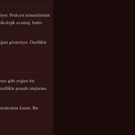
iriyor. Podcast uzmanlarının
ikolojik avantaj, bahis
ğini gösteriyor. Özellikle
ası gibi yoğun bir
ellikle penaltı atışlarına
asitesinin kanıtı. Bu