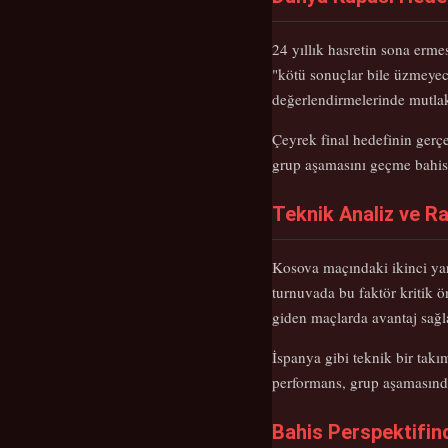
24 yıllık hasretin sona erme
"kötü sonuçlar bile üzmeyece
değerlendirmelerinde mutla
Çeyrek final hedefinin gerçe
grup aşamasını geçme bahisl
Teknik Analiz ve R
Kosova maçındaki ikinci yar
turnuvada bu faktör kritik ö
giden maçlarda avantaj sağla
İspanya gibi teknik bir takı
performans, grup aşamasında
Bahis Perspektifi