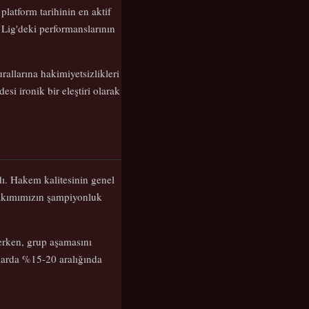
platform tarihinin en aktif
r Lig'deki performanslarının
urallarına hakimiyetsizlikleri
esi ironik bir eleştiri olarak
adı. Hakem kalitesinin genel
 takımımızın şampiyonluk
erken, grup aşamasını
alarda %15-20 aralığında