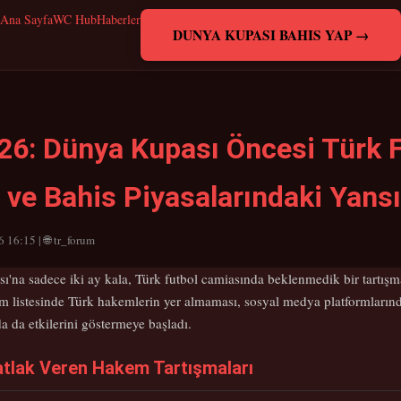
Ana Sayfa
WC Hub
Haberler
DUNYA KUPASI BAHIS YAP →
26: Dünya Kupası Öncesi Türk 
 ve Bahis Piyasalarındaki Yans
 16:15 | 🌐 tr_forum
na sadece iki ay kala, Türk futbol camiasında beklenmedik bir tartışm
em listesinde Türk hakemlerin yer almaması, sosyal medya platformları
a da etkilerini göstermeye başladı.
tlak Veren Hakem Tartışmaları