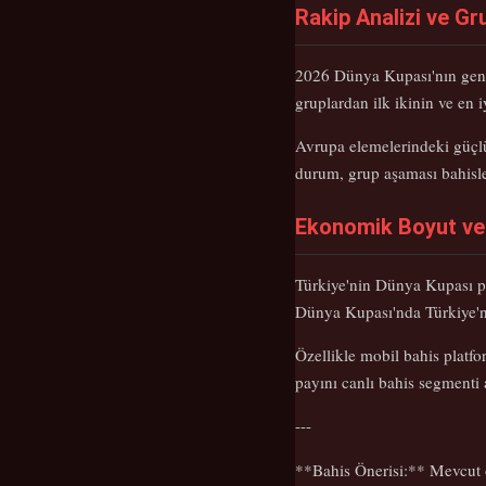
Rakip Analizi ve G
2026 Dünya Kupası'nın genişl
gruplardan ilk ikinin ve en i
Avrupa elemelerindeki güçlü
durum, grup aşaması bahisler
Ekonomik Boyut ve
Türkiye'nin Dünya Kupası p
Dünya Kupası'nda Türkiye'ni
Özellikle mobil bahis platf
payını canlı bahis segmenti 
---
**Bahis Önerisi:** Mevcut o