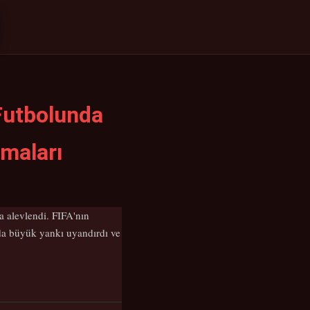
Futbolunda
ımaları
a alevlendi. FIFA'nın
nda büyük yankı uyandırdı ve