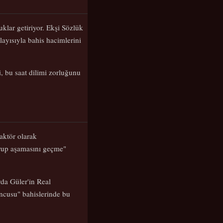
lar getiriyor. Ekşi Sözlük
olayısıyla bahis hacimlerini
i, bu saat dilimi zorluğunu
aktör olarak
 grup aşamasını geçme"
rda Güler'in Real
uncusu" bahislerinde bu