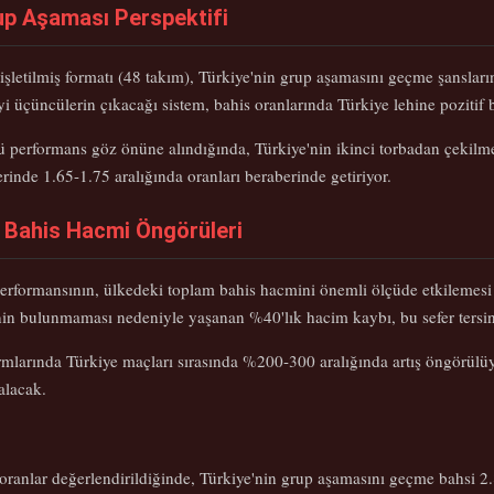
rup Aşaması Perspektifi
etilmiş formatı (48 takım), Türkiye'nin grup aşamasını geçme şanslarını
yi üçüncülerin çıkacağı sistem, bahis oranlarında Türkiye lehine pozitif bi
 performans göz önüne alındığında, Türkiye'nin ikinci torbadan çekilm
inde 1.65-1.75 aralığında oranları beraberinde getiriyor.
 Bahis Hacmi Öngörüleri
erformansının, ülkedeki toplam bahis hacmini önemli ölçüde etkilemesi
n bulunmaması nedeniyle yaşanan %40'lık hacim kaybı, bu sefer tersine 
ormlarında Türkiye maçları sırasında %200-300 aralığında artış öngörülü
alacak.
ranlar değerlendirildiğinde, Türkiye'nin grup aşamasını geçme bahsi 2.