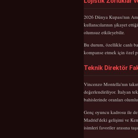
Lojistik Zorluklar v
2026 Dünya Kupası'nın Ameri
kullanıcılarının şikayet etti
olumsuz etkileyebilir.
Bu durum, özellikle canlı ba
kompanse etmek için özel pr
Teknik Direktör F
Vincenzo Montella'nın takım
değerlendiriliyor. İtalyan t
bahislerinde oranları olumlu
Genç oyuncu kadrosu ile den
Madrid'deki gelişimi ve Ken
isimleri favoriler arasına taşı