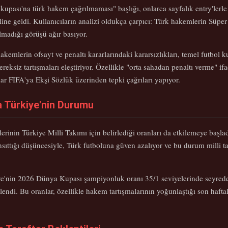
upası'na türk hakem çağrılmaması" başlığı, onlarca sayfalık entry'lerle 
aline geldi. Kullanıcıların analizi oldukça çarpıcı: Türk hakemlerin Süpe
lmadığı görüşü ağır basıyor.
 hakemlerin ofsayt ve penaltı kararlarındaki kararsızlıkları, temel futbol k
reksiz tartışmaları eleştiriyor. Özellikle "orta sahadan penaltı verme" ifad
lar FIFA'ya Ekşi Sözlük üzerinden tepki çağrıları yapıyor.
a Türkiye'nin Durumu
lerinin Türkiye Milli Takımı için belirlediği oranları da etkilemeye başl
ansıttığı düşüncesiyle, Türk futboluna güven azalıyor ve bu durum milli
iye'nin 2026 Dünya Kupası şampiyonluk oranı 35/1 seviyelerinde seyred
lendi. Bu oranlar, özellikle hakem tartışmalarının yoğunlaştığı son haft