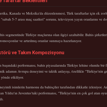
e Taraftar Beklentileri
ka, Kanada ve Meksika'da düzenlenmesi, Türk taraftarlar için ek zorluk
ği "sabah 5-7 arası maç saatleri" sorunu, televizyon yayın oranlarını ve d
his segmentinde Türkiye maçlarına olan ilgiyi azaltabilir. Bahis şirketler
omosyonlar ve artırılmış oranlar sunmaya hazırlanıyor.
aktörü ve Takım Kompozisyonu
 başındaki performansı, bahis piyasalarında Türkiye lehine olumlu bir f
eknik adamın Avrupa deneyimi ve taktik anlayışı, özellikle "Türkiye'nin
 yönde etkiliyor.
eyimli isimlerin harmonu da bahisçiler tarafından dikkatle izleniyor. A
an Yıldız'ın Juventus'taki performansı, "Türkiye'nin en çok gol atan oy
dı.