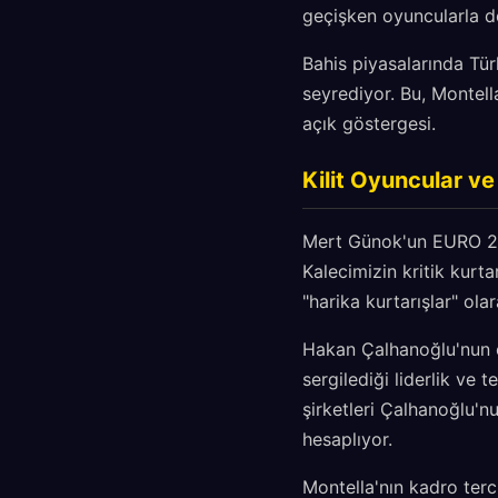
geçişken oyuncularla de
Bahis piyasalarında Tür
seyrediyor. Bu, Montell
açık göstergesi.
Kilit Oyuncular v
Mert Günok'un EURO 202
Kalecimizin kritik kurta
"harika kurtarışlar" ola
Hakan Çalhanoğlu'nun ce
sergilediği liderlik ve 
şirketleri Çalhanoğlu'n
hesaplıyor.
Montella'nın kadro terc