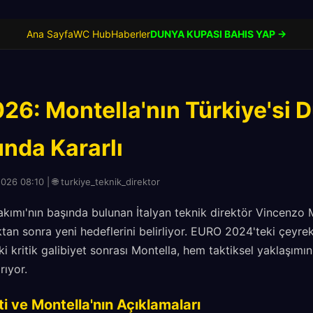
Ana Sayfa
WC Hub
Haberler
DUNYA KUPASI BAHIS YAP →
26: Montella'nın Türkiye'si 
nda Kararlı
026 08:10 | 🌐 turkiye_teknik_direktor
Takımı'nın başında bulunan İtalyan teknik direktör Vincenzo 
tan sonra yeni hedeflerini belirliyor. EURO 2024'teki çeyrek 
 kritik galibiyet sonrası Montella, hem taktiksel yaklaşımı
rıyor.
i ve Montella'nın Açıklamaları