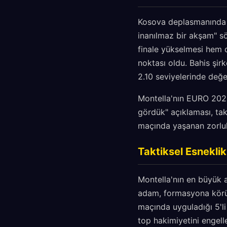
Kosova deplasmanında al
inanılmaz bir akşam" sö
finale yükselmesi hem 
noktası oldu. Bahis şir
2.10 seviyelerinde değer
Montella'nın EURO 2024
gördük" açıklaması, ta
maçında yaşanan zorlukl
Taktiksel Esneklik
Montella'nın en büyük a
adam, formasyona körü 
maçında uyguladığı 5'l
top hakimiyetini engel