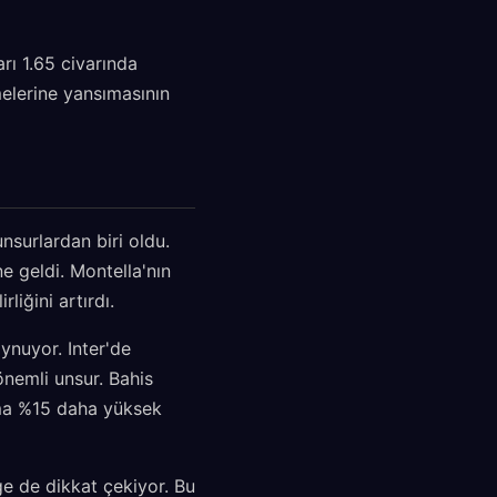
rı 1.65 civarında
melerine yansımasının
surlardan biri oldu.
ne geldi. Montella'nın
liğini artırdı.
ynuyor. Inter'de
 önemli unsur. Bahis
lama %15 daha yüksek
ge de dikkat çekiyor. Bu