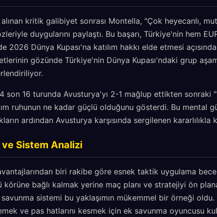
ınan kritik galibiyet sonrası Montella, "Çok heyecanlı, mu
zleriyle duygularını paylaştı. Bu başarı, Türkiye'nin hem E
de 2026 Dünya Kupası'na katılım hakkı elde etmesi açısında
ketlerinin gözünde Türkiye'nin Dünya Kupası'ndaki grup aşa
lendiriliyor.
 son 16 turunda Avusturya'yı 2-1 mağlup ettikten sonraki "
kım ruhunun ne kadar güçlü olduğunu gösterdi. Bu mental gü
arın ardından Avusturya karşısında sergilenen kararlılıkla k
 ve Sistem Analizi
vantajlarından biri rakibe göre esnek taktik uygulama beceri
körüne bağlı kalmak yerine maç planı ve stratejiyi ön plana
i savunma sistemi bu yaklaşımın mükemmel bir örneği oldu.
lemek ve pas hatlarını kesmek için ek savunma oyuncusu kul