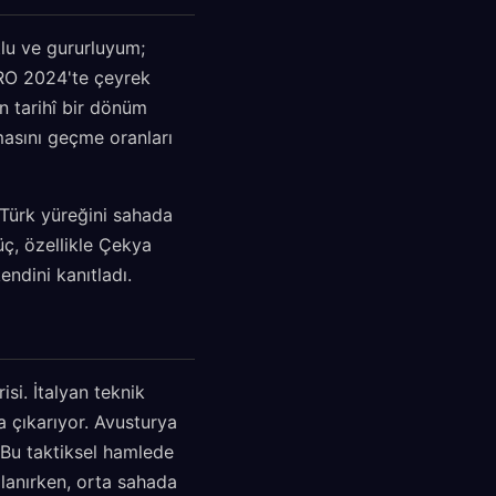
tlu ve gururluyum;
URO 2024'te çeyrek
n tarihî bir dönüm
masını geçme oranları
Türk yüreğini sahada
ç, özellikle Çekya
endini kanıtladı.
si. İtalyan teknik
 çıkarıyor. Avusturya
 Bu taktiksel hamlede
lanırken, orta sahada