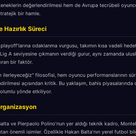
teneklerin değerlendirilmesi hem de Avrupa tecrübeli oyunc
ratejik bir hamle.
e Hazırlık Süreci
playoff'larına odaklanma vurgusu, takımın kısa vadeli hedefl
Lig A seviyesine çıkmanın verdiği gurur, aynı zamanda ulus
ıran bir faktör.
 ilerleyeceğiz" filosofisi, hem oyuncu performanslarının s
ndirilmesi açısından kritik. Bu yaklaşım, bahis piyasalarında
 olumlu yönde etkiliyor.
Organizasyon
lta ve Pierpaolo Polino'nun yer aldığı teknik kadro, Montell
n önemli isimler. Özellikle Hakan Balta'nın yerel futbol bilgi