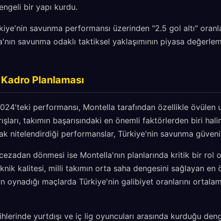
ngeli bir yapı kurdu.
kiye'nin savunma performansı üzerinden "2.5 gol altı" oranla
a'nın savunma odaklı taktiksel yaklaşımının piyasa değerle
e Kadro Planlaması
4'teki performansı, Montella tarafından özellikle övülen un
rışları, takımın başarısındaki en önemli faktörlerden biri hali
rak nitelendirdiği performanslar, Türkiye'nin savunma güvenilir
zadan dönmesi ise Montella'nın planlarında kritik bir rol o
teknik kalitesi, milli takımın orta saha dengesini sağlayan en
un oynadığı maçlarda Türkiye'nin galibiyet oranlarını orta
ihlerinde yurtdışı ve iç lig oyuncuları arasında kurduğu den