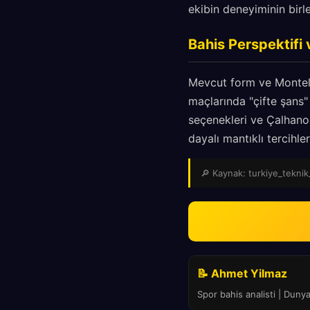
ekibin deneyiminin birl
Bahis Perspektifi 
Mevcut form ve Montell
maçlarında "çifte şans"
seçenekleri ve Çalhanoğ
dayalı mantıklı tercihle
🔎 Kaynak: turkiye_teknik_
📝 Ahmet Yilmaz
Spor bahis analisti | Duny