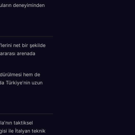
uların deneyiminden
erini net bir şekilde
lararası arenada
ürdürülmesi hem de
 da Türkiye'nin uzun
a'nın taktiksel
si ile İtalyan teknik