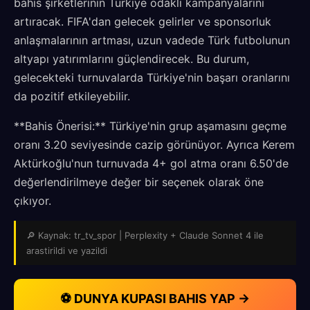
bahis şirketlerinin Türkiye odaklı kampanyalarını
artıracak. FIFA'dan gelecek gelirler ve sponsorluk
anlaşmalarının artması, uzun vadede Türk futbolunun
altyapı yatırımlarını güçlendirecek. Bu durum,
gelecekteki turnuvalarda Türkiye'nin başarı oranlarını
da pozitif etkileyebilir.
**Bahis Önerisi:** Türkiye'nin grup aşamasını geçme
oranı 3.20 seviyesinde cazip görünüyor. Ayrıca Kerem
Aktürkoğlu'nun turnuvada 4+ gol atma oranı 6.50'de
değerlendirilmeye değer bir seçenek olarak öne
çıkıyor.
🔎 Kaynak: tr_tv_spor | Perplexity + Claude Sonnet 4 ile
arastirildi ve yazildi
⚽ DUNYA KUPASI BAHIS YAP →