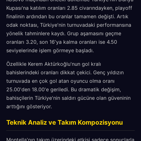
Kupası'na katılım oranları 2.85 civarındayken, playoff
finalinin ardından bu oranlar tamamen değişti. Artık
odak noktası, Türkiye'nin turnuvadaki performansına
yönelik tahminlere kaydı. Grup aşamasını geçme
oranları 3.20, son 16'ya kalma oranları ise 4.50
seviyelerinde işlem görmeye başladı.
Özellikle Kerem Aktürkoğlu'nun gol kralı
bahislerindeki oranları dikkat çekici. Genç yıldızın
turnuvada en çok gol atan oyuncu olma oranı
25.00'den 18.00'e geriledi. Bu dramatik değişim,
bahisçilerin Türkiye'nin saldırı gücüne olan güveninin
arttığını gösteriyor.
Teknik Analiz ve Takım Kompozisyonu
Montella'nın takım üzerindeki etkisi sadece sonuçlarla