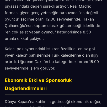
piyasasındaki değeri sürekli artıyor. Real Madrid
forması giyen genç yeteneğin turnuvada "en değerli
oyuncu" seçilme oranı 12.00 seviyelerinde. Hakan
Çalhanoğlu'nun kaptan olarak göstereceği liderlik de
"en çok asist yapan oyuncu" kategorisinde 8.50
oranla dikkat çekiyor.
Kaleci pozisyonundaki istikrar, özellikle "en az gol
yiyen kaleci" bahislerinde Türk kalecilerine olan ilgiyi
artırdı. Uğurcan Çakır'ın bu kategorideki oranı 15.00
seviyelerinde işlem görüyor.
Ekonomik Etki ve Sponsorluk
Değerlendirmeleri
Dünya Kupası'na katılımın getireceği ekonomik değer,