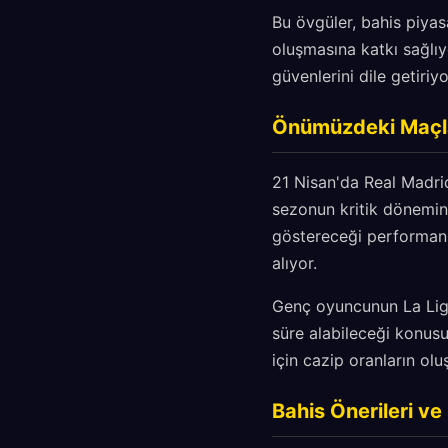
Bu övgüler, bahis piya
oluşmasına katkı sağlıy
güvenlerini dile getiriyo
Önümüzdeki Maçla
21 Nisan'da Real Madri
sezonun kritik dönemin
göstereceği performans,
alıyor.
Genç oyuncunun La Lig
süre alabileceği konusu
için cazip oranların ol
Bahis Önerileri v