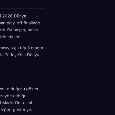
'yi 2026 Dünya
an play-off finalinde
dı. Bu başarı, bahis
de etkiledi.
asıyla çıktığı 3 maçta
nin Türkiye'nin Dünya
erli olduğunu gözler
düzeyde olduğu
al Madrid'in resmi
değeri gösteriyor.