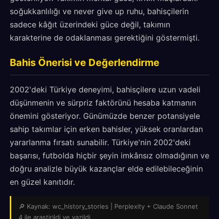
soğukkanlılığı ve never give up ruhu, bahisçilerin
sadece kâğıt üzerindeki güce değil, takımın
karakterine de odaklanması gerektiğini göstermişti.
Bahis Önerisi ve Değerlendirme
2002'deki Türkiye deneyimi, bahisçilere uzun vadeli
düşünmenin ve sürpriz faktörünü hesaba katmanın
önemini gösteriyor. Günümüzde benzer potansiyele
sahip takımlar için erken bahisler, yüksek oranlardan
yararlanma fırsatı sunabilir. Türkiye'nin 2002'deki
başarısı, futbolda hiçbir şeyin imkânsız olmadığının ve
doğru analizle büyük kazançlar elde edilebileceğinin
en güzel kanıtıdır.
🔎 Kaynak: wc_history_stories | Perplexity + Claude Sonnet
4 ile arastirildi ve yazildi