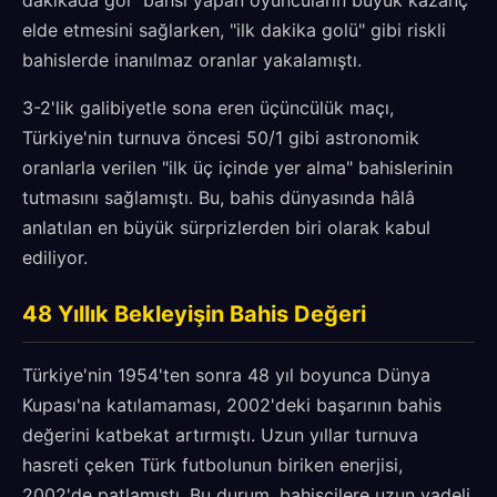
dakikada gol" bahsi yapan oyuncuların büyük kazanç
elde etmesini sağlarken, "ilk dakika golü" gibi riskli
bahislerde inanılmaz oranlar yakalamıştı.
3-2'lik galibiyetle sona eren üçüncülük maçı,
Türkiye'nin turnuva öncesi 50/1 gibi astronomik
oranlarla verilen "ilk üç içinde yer alma" bahislerinin
tutmasını sağlamıştı. Bu, bahis dünyasında hâlâ
anlatılan en büyük sürprizlerden biri olarak kabul
ediliyor.
48 Yıllık Bekleyişin Bahis Değeri
Türkiye'nin 1954'ten sonra 48 yıl boyunca Dünya
Kupası'na katılamaması, 2002'deki başarının bahis
değerini katbekat artırmıştı. Uzun yıllar turnuva
hasreti çeken Türk futbolunun biriken enerjisi,
2002'de patlamıştı. Bu durum, bahisçilere uzun vadeli