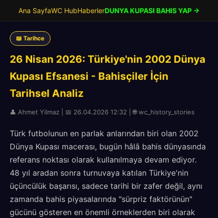
Ana Sayfa
WC Hub
Haberler
DUNYA KUPASI BAHIS YAP →
📖 Tarihce
26 Nisan 2026: Türkiye'nin 2002 Dünya
Kupası Efsanesi - Bahisçiler İçin
Tarihsel Analiz
👤 Ahmet Yilmaz | 📅 26.04.2026 12:32 | 🌐 wc_history_stories
Türk futbolunun en parlak anlarından biri olan 2002
Dünya Kupası macerası, bugün hâlâ bahis dünyasında
referans noktası olarak kullanılmaya devam ediyor.
48 yıl aradan sonra turnuvaya katılan Türkiye'nin
üçüncülük başarısı, sadece tarihi bir zafer değil, aynı
zamanda bahis piyasalarında "sürpriz faktörünün"
gücünü gösteren en önemli örneklerden biri olarak