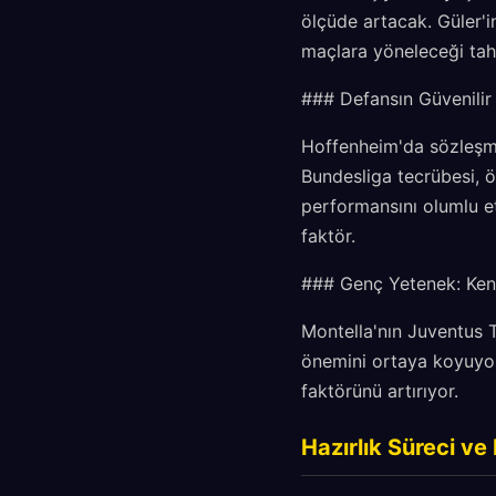
ölçüde artacak. Güler'i
maçlara yöneleceği tahm
### Defansın Güvenilir
Hoffenheim'da sözleşme
Bundesliga tecrübesi, ö
performansını olumlu et
faktör.
### Genç Yetenek: Ken
Montella'nın Juventus Te
önemini ortaya koyuyor
faktörünü artırıyor.
Hazırlık Süreci v