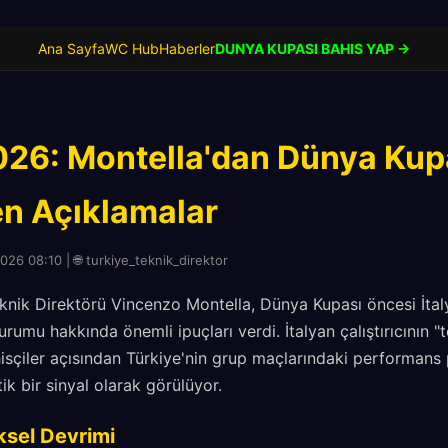
Ana Sayfa
WC Hub
Haberler
DUNYA KUPASI BAHIS YAP →
026: Montella'dan Dünya Kup
n Açıklamalar
026 08:10 | 🌐 turkiye_teknik_direktor
eknik Direktörü Vincenzo Montella, Dünya Kupası öncesi İtal
urumu hakkında önemli ipuçları verdi. İtalyan çalıştırıcının 
isçiler açısından Türkiye'nin grup maçlarındaki performans 
ik bir sinyal olarak görülüyor.
ksel Devrimi