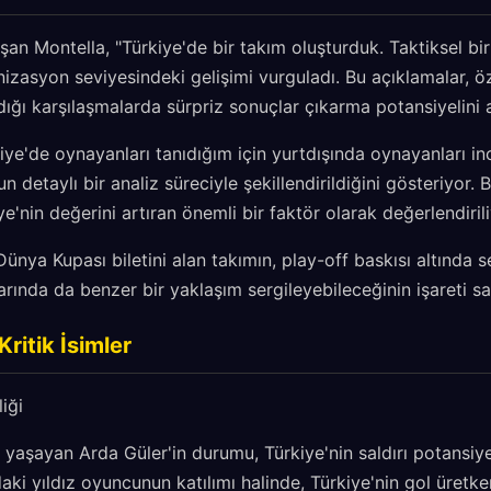
an Montella, "Türkiye'de bir takım oluşturduk. Taktiksel bir
nizasyon seviyesindeki gelişimi vurguladı. Bu açıklamalar, ö
dığı karşılaşmalarda sürpriz sonuçlar çıkarma potansiyelini a
iye'de oynayanları tanıdığım için yurtdışında oynayanları 
n detaylı bir analiz süreciyle şekillendirildiğini gösteriyor.
e'nin değerini artıran önemli bir faktör olarak değerlendirili
nya Kupası biletini alan takımın, play-off baskısı altında ser
ında da benzer bir yaklaşım sergileyebileceğinin işareti say
ritik İsimler
iği
 yaşayan Arda Güler'in durumu, Türkiye'nin saldırı potansiyel
ki yıldız oyuncunun katılımı halinde, Türkiye'nin gol üretken