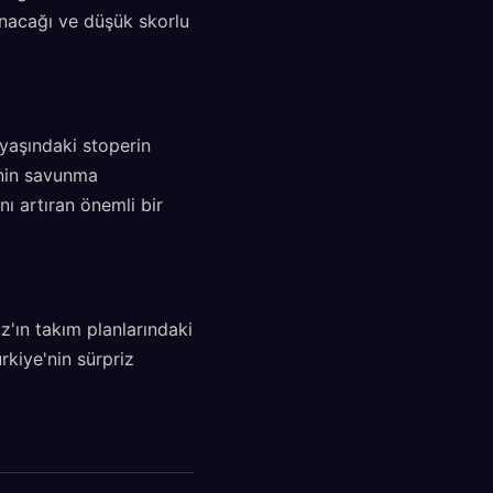
anacağı ve düşük skorlu
yaşındaki stoperin
e'nin savunma
nı artıran önemli bir
ız'ın takım planlarındaki
kiye'nin sürpriz