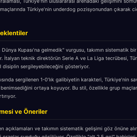
sıralaması, Türkiye'nin uluslararası arenadaki gelişimini somu
p maçlarında Türkiye'nin underdog pozisyonundan çıkarak cid
eklentiler
 Dünya Kupası'na gelmedik" vurgusu, takımın sistematik bir 
or. İtalyan teknik direktörün Serie A ve La Liga tecrübesi, Tü
l disiplin sergileyebileceğini gösteriyor.
sında sergilenen 1-0'lık galibiyetin karakteri, Türkiye'nin s
benimsediğini ortaya koyuyor. Bu stil, özellikle grup maçla
tırıyor.
mesi ve Öneriler
n açıklamaları ve takımın sistematik gelişimi göz önüne alın
 oranlar sunduğu görülüyor. Özellikle "alt 2.5 gol" bahisleri