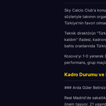
Sky Calcio Club'a konuş
sözleriyle takımın orga
Türkiye'nin favori olma
Teknik direktörün "Türk
kaldım" ifadesi, kadronu
bahis oranlarında Türkiy
Kosova'yı 1-0 yenerek Dü
performans, grup maçlar
Kadro Durumu ve K
### Arda Güler Belirsizl
Real Madrid'de sakatlık
önem taşıyor. 21 yaşında