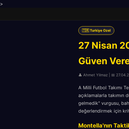
>
🇹🇷 Turkiye Ozel
27 Nisan 2
Güven Vere
👤 Ahmet Yilmaz | 📅 27.04.2
A Milli Futbol Takımı T
açıklamalarla takımın d
gelmedik" vurgusu, bah
değerlendirmek için krit
Montella'nın Takti