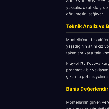
Son 9 yılın en iyi FIFA 
yükseliş, özellikle gru
görülmesini sağlıyor.
Teknik Analiz ve B
Montella'nın "tesadüfen
yaşadığının altını çiziy
takımlara karşı taktikse
Play-off'ta Kosova karşı
pragmatik bir yaklaşım 
çıkarma potansiyelini ar
Bahis Değerlendir
Montella'nın güven vere
grup maçlarında değerli