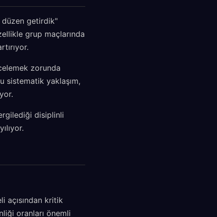
 düzen getirdik"
zellikle grup maçlarında
rtırıyor.
incelemek zorunda
 Bu sistematik yaklaşım,
yor.
gilediği disiplinli
ılıyor.
i açısından kritik
liği oranları önemli