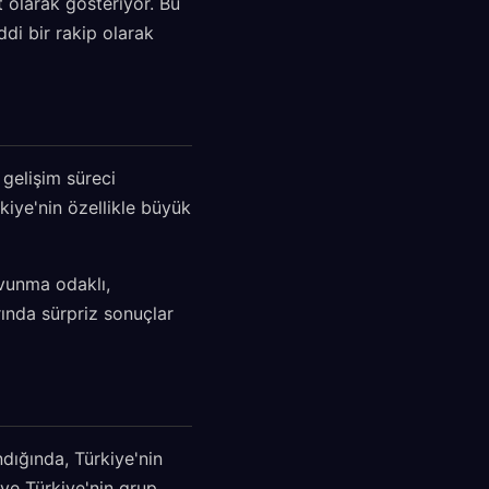
t olarak gösteriyor. Bu
di bir rakip olarak
gelişim süreci
rkiye'nin özellikle büyük
avunma odaklı,
rında sürpriz sonuçlar
dığında, Türkiye'nin
 ve Türkiye'nin grup