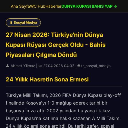
Ana Sayfa
WC Hub
Haberler
DUNYA KUPASI BAHIS YAP →
📱 Sosyal Medya
27 Nisan 2026: Türkiye'nin Dünya
Kupası Rüyası Gerçek Oldu - Bahis
Piyasaları Çılgına Döndü
👤 Ahmet Yilmaz | 📅 27.04.2026 04:02 | 🌐 tr_sosyal_medya
24 Yıllık Hasretin Sona Ermesi
Türkiye Milli Takımı, 2026 FIFA Dünya Kupası play-off
finalinde Kosova'yı 1-0 mağlup ederek tarihi bir
başarıya imza attı. 2002 yılından bu yana ilk kez
Dünya Kupası'na katılma hakkı kazanan A Milli Takım,
24 yıllık özlemi sona erdirdi. Bu tarihi zafer, sosyal