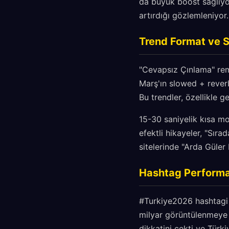
da büyük boost sağlıyor
artırdığı gözlemleniyor.
Trend Format ve Se
"Cevapsız Çınlama" remix
Marş'ın slowed + reverb
Bu trendler, özellikle 
15-30 saniyelik kısa mon
efektli hikayeler, "Sıra
sitelerinde "Arda Güler 
Hashtag Performan
#Turkiye2026 hashtagi 1
milyar görüntülenmeye u
dikkatini çekti ve Türk