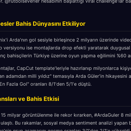
. @futbolseverler hesabının başlattığı viral challenge'lar 
sler Bahis Dünyasını Etkiliyor
'i Arda'nın gol sesiyle birleşince 2 milyarın üzerinde videod
 versiyonu ise montajlarda drop efekti yaratarak duygusal 
genç bahisçilerin Türkiye üzerine oyun yapma eğilimini %60 ar
tajlar, CapCut template'leriyle hazırlanıp milyonlarca kişiye
dan adamdan milli yıldız" temasıyla Arda Güler'in hikayesini a
En Fazla Gol" oranları 8/1'den 5/1'e düştü.
sları ve Bahis Etkisi
5 milyar görüntülenme ile rekor kırarken, #ArdaGuler 8 mily
laştı. Bu rakamlar, sosyal medya sentiment analizi yapan ba
iye'nin grup aşamasını geçme oranları 3/1'den 2/1'e yükseldi.