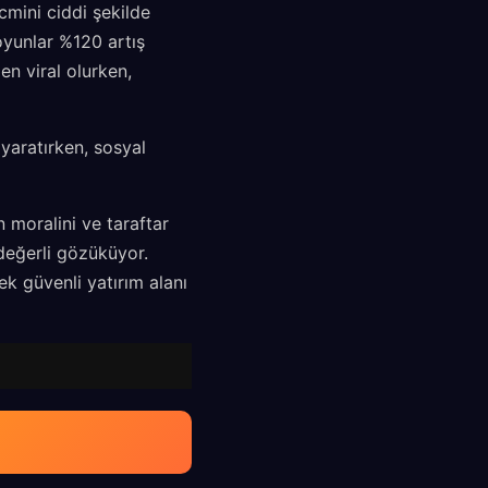
cmini ciddi şekilde
 oyunlar %120 artış
en viral olurken,
yaratırken, sosyal
moralini ve taraftar
değerli gözüküyor.
ek güvenli yatırım alanı