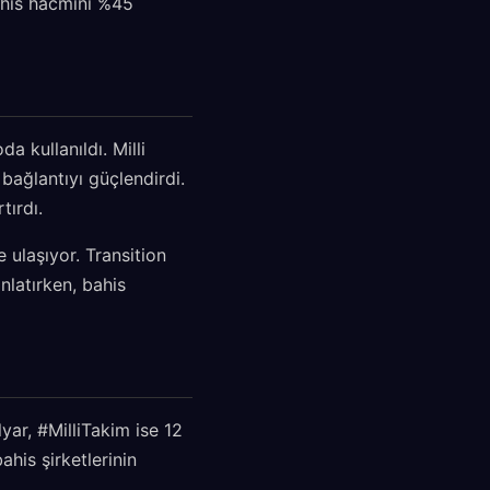
bahis hacmini %45
a kullanıldı. Milli
bağlantıyı güçlendirdi.
tırdı.
 ulaşıyor. Transition
nlatırken, bahis
ar, #MilliTakim ise 12
his şirketlerinin