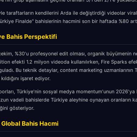
e taraftarların kendilerini Arda ile değiştirdiği videolar vira
ürkiye Finalde" bahislerinin hacmini son bir haftada %80 artı
ve Bahis Perspektifi
l çekim, %30'u profesyonel edit olması, organik büyümenin 
ition efekti 1.2 milyon videoda kullanılırken, Fire Sparks ef
rguladı. Bu teknik detaylar, content marketing uzmanlarının T
 kıldığını işaret ediyor.
raporları, Türkiye'nin sosyal medya momentum'unun 2026'ya 
zun vadeli bahislerde Türkiye aleyhine oynayan oranların k
ni gösteriyor.
e Global Bahis Hacmi