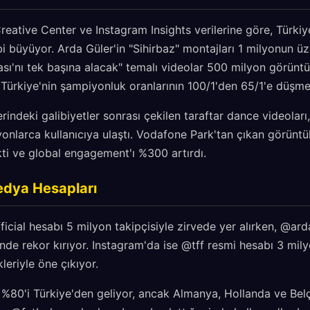
tive Center ve Instagram Insights verilerine göre, Türkiye il
 büyüyor. Arda Güler'in "Sihirbaz" montajları 1 milyonun üz
ı'nı tek başına alacak" temalı videolar 500 milyon görüntül
e Türkiye'nin şampiyonluk oranlarının 100/1'den 65/1'e düşm
ndeki galibiyetler sonrası çekilen taraftar dance videoları
yonlarca kullanıcıya ulaştı. Vodafone Park'tan çıkan görüntül
ekti ve global engagement'ı %300 artırdı.
Medya Hesapları
ficial hesabı 5 milyon takipçisiyle zirvede yer alırken, @ar
erinde rekor kırıyor. Instagram'da ise @tff resmi hesabı 3 mil
leriyle öne çıkıyor.
n %80'i Türkiye'den geliyor, ancak Almanya, Hollanda ve Bel