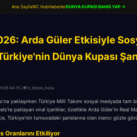
Ana Sayfa
WC Hub
Haberler
DUNYA KUPASI BAHIS YAP →
026: Arda Güler Etkisiyle So
- Türkiye'nin Dünya Kupası Şan
26 04:15 | 🌐 tr_tiktok_insta
'na yaklaşırken Türkiye Milli Takımı sosyal medyada tam bi
s'te patlayan viral içerikler, özellikle Arda Güler'in Real Ma
e, Türkiye'nin turnuvadaki şanslarına olan inancı gözle görül
is Oranlarını Etkiliyor