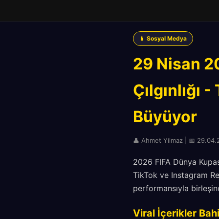
📱 Sosyal Medya
29 Nisan 2
Çılgınlığı 
Büyüyor
👤 Ahmet Yilmaz | 📅 29.04.20
2026 FIFA Dünya Kupası
TikTok ve Instagram Reel
performansıyla birleşinc
Viral İçerikler Bah