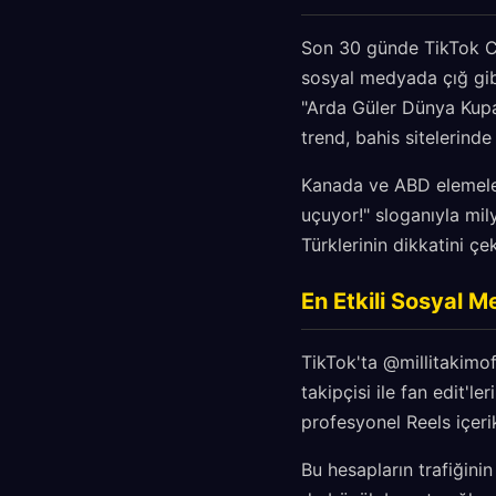
Son 30 günde TikTok Crea
sosyal medyada çığ gibi
"Arda Güler Dünya Kupas
trend, bahis sitelerind
Kanada ve ABD elemeleri
uçuyor!" sloganıyla mil
Türklerinin dikkatini ç
En Etkili Sosyal 
TikTok'ta @millitakimof
takipçisi ile fan edit'l
profesyonel Reels içerik
Bu hesapların trafiğini