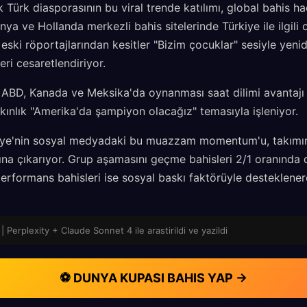
 Türk diasporasının bu viral trende katılımı, global bahis ha
anya ve Hollanda merkezli bahis sitelerinde Türkiye ile ilgili
 eski röportajlarından kesitler "Bizim çocuklar" sesiyle yenid
eri cesaretlendiriyor.
ABD, Kanada ve Meksika'da oynanması saat dilimi avantajı 
ınlık "Amerika'da şampiyon olacağız" temasıyla işleniyor.
kiye'nin sosyal medyadaki bu muazzam momentum'u, takımın 
ına çıkarıyor. Grup aşamasını geçme bahisleri 2/1 oranında 
performans bahisleri ise sosyal baskı faktörüyle desteklener
| Perplexity + Claude Sonnet 4 ile arastirildi ve yazildi
⚽ DUNYA KUPASI BAHIS YAP →