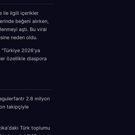
e ilgili içerikler
erinde beğeni alırken,
enmeyi aştı. Bu viral
esine neden oldu.
, "Türkiye 2026'ya
er özellikle diaspora
dagulerfantr 2.8 milyon
yon takipçiyle
çika'daki Türk toplumu