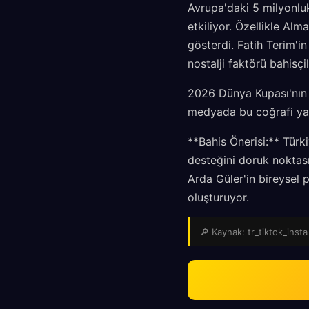
Avrupa'daki 5 milyonluk
etkiliyor. Özellikle Alm
gösterdi. Fatih Terim'in
nostalji faktörü bahisçil
2026 Dünya Kupası'nın 
medyada bu coğrafi yak
**Bahis Önerisi:** Tür
desteğini doruk noktas
Arda Güler'in bireysel 
oluşturuyor.
🔎 Kaynak: tr_tiktok_insta 