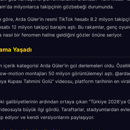
am'da milyonlarca takipçinin gözbebeği durumunda.
 göre, Arda Güler'in resmi TikTok hesabı 8.2 milyon takipçi
esabı 12 milyon takipçi barajını aştı. Bu rakamlar, genç oy
a nasıl bir fenomen haline geldiğini gözler önüne seriyor.
tlama Yaşadı
n içerik kategorisi Arda Güler'in gol derlemeleri oldu. Özell
slow-motion montajları 50 milyon görüntülemeyi aştı. @arda
nya Kupası Tahmini Golü" videosu, platform tarihinin en viral 
eki galibiyetlerinin ardından ortaya çıkan "Türkiye 2026'ya G
ideosuyla büyük ilgi gördü. Taraftarlar, stadyumlardan evler
ip ediyor ve kendi versiyonlarını paylaşıyor.