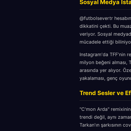
Sosyal Medya İstat
@futbolsevertr hesabın
dikkatini çekti. Bu mua
veriyor. Sosyal medyad
mücadele ettiği biliniyo
Instagram'da TFF'nin r
milyon beğeni alması, T
arasında yer alıyor. Öze
yakalaması, genç oyunc
Trend Sesler ve Ef
"C'mon Arda" remixini
trendi değil, aynı zama
Tarkan'ın şarkısının co