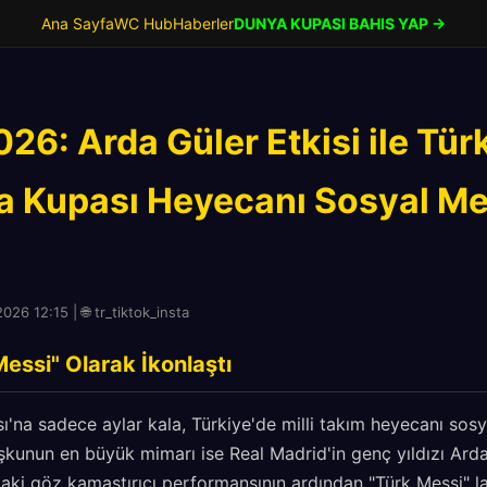
Ana Sayfa
WC Hub
Haberler
DUNYA KUPASI BAHIS YAP →
26: Arda Güler Etkisi ile Tür
a Kupası Heyecanı Sosyal M
26 12:15 | 🌐 tr_tiktok_insta
essi" Olarak İkonlaştı
'na sadece aylar kala, Türkiye'de milli takım heyecanı so
oşkunun en büyük mimarı ise Real Madrid'in genç yıldızı Ard
ki göz kamaştırıcı performansının ardından "Türk Messi" la