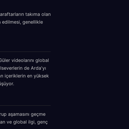
araftarların takıma olan
 edilmesi, genellikle
Güler videolarını global
lseverlerin de Arda'yı
n içeriklerin en yüksek
üşüyor.
 grup aşamasını geçme
n ve global ilgi, genç