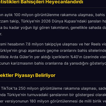
istikleri Bahisçileri Heyecanlandırdı
ın aylık 100 milyon görüntülenme rakamına ulaşması, bahis ş
zzam takip, Türkiye'nin 2026 Dünya Kupası'ndaki şansları h
a bu kadar yoğun ilgi gören takımların, genellikle sahada 
r.
esmi hesabının 7.8 milyon takipçiye ulaşması ve her Reels 
ürkiye'nin grup aşamasını geçme oranlarını bahis sitelerinde
llikle Arda Güler'in yer aldığı içeriklerin %40'ın üzerinde vi
unun karizmasının bahis oranlarına da yansıdığını gösteriyo
ektler Piyasayı Belirliyor
n TikTok'ta 250 milyon görüntüleme rakamına ulaşması, sa
nda Türkiye'nin turnuvadaki şanslarının bir göstergesi olarak
ver versiyonunun 180 milyon görüntülenmesi de milli birlik 