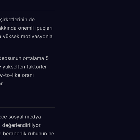
irketlerinin de
akkında önemli ipuçları
da yüksek motivasyonla
videosunun ortalama 5
 yükselten faktörler
ew-to-like oranı
r.
dece sosyal medya
 değerlendiriliyor.
ve beraberlik ruhunun ne