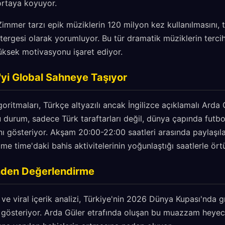
ortaya koyuyor.
immer tarzı epik müziklerin 120 milyon kez kullanılmasını, t
tergesi olarak yorumluyor. Bu tür dramatik müziklerin tercih
üksek motivasyonu işaret ediyor.
'yi Global Sahneye Taşıyor
oritmaları, Türkçe altyazılı ancak İngilizce açıklamalı Arda 
u durum, sadece Türk taraftarları değil, dünya çapında futbo
ı gösteriyor. Akşam 20:00-22:00 saatleri arasında paylaşıla
ime time'daki bahis aktivitelerinin yoğunlaştığı saatlerle ört
inden Değerlendirme
 ve viral içerik analizi, Türkiye'nin 2026 Dünya Kupası'nda
i gösteriyor. Arda Güler etrafında oluşan bu muazzam heyeca