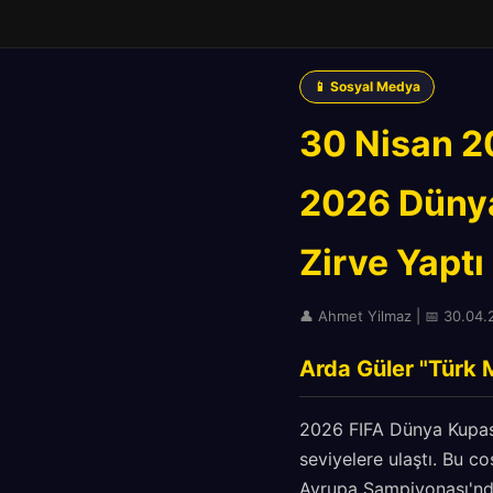
📱 Sosyal Medya
30 Nisan 20
2026 Düny
Zirve Yaptı
👤 Ahmet Yilmaz | 📅 30.04.20
Arda Güler "Türk M
2026 FIFA Dünya Kupası
seviyelere ulaştı. Bu c
Avrupa Şampiyonası'nda