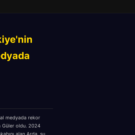
kiye'nin
edyada
syal medyada rekor
a Güler oldu. 2024
kabını alan Arda, şu