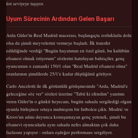
üst seviyeye taşıyor.
Uyum Sürecinin Ardından Gelen Başarı
Arda Güler'in Real Madrid macerası, başlangıçta zorluklarla dolu
olsa da şimdi meyvelerini vermeye başladı. İlk transfer
edildiğinde verdiği "Bugün hayatımın en özel günü, bu kulübün
efsanesi olmak istiyorum" sözlerini hatırlayan bahisçiler, genç
oyuncunun o zamanki 150/1 olan "Real Madrid efsanesi olma"
oranlarının şimdilerde 25/1'e kadar düştüğünü görüyor.
Carlo Ancelotti ile ilk görüntülü görüşmesinde "Arda, Madrid'e
geleceğine söz ver" sözleri üzerine "Tabii ki efendim" yanıtını
veren Güler'in o günkü heyecanı, bugün sahada sergilediği olgun
oyunla birleşince ortaya muhteşem bir futbolcu çıktı. Modrić ve
Kroos'un adını duyunca konuşamayan genç yetenek, şimdi bu
efsanevi oyuncularla aynı sahada nefes almaktan çok daha
fazlasını yapıyor - onlara eşdeğer performans sergiliyor.