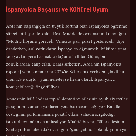
İspanyolca Başarısı ve Kültürel Uyum
Arda'nın başlangıçta en büyük sorunu olan İspanyolca öğrenme
süreci artık geride kaldı. Real Madrid'de oynamanın kolaylığını
"Modrić koşunu görecek, Vinícius pası güzel gösterecek" diye
özetlerken, asıl zorlukların İspanyolca öğrenmek, kültüre uyum
ve ayakları yere basmak olduğunu belirten Güler, bu
zorluklardan galip çıktı. Bahis şirketleri, Arda'nın İspanyolca
röportaj verme oranlarını 2024'te 8/1 olarak verirken, şimdi bu
oran 1/3'e düştü - yani neredeyse kesin olarak İspanyolca
konuşabileceği öngörülüyor.
Annesinin hâlâ "odanı topla" demesi ve ailesinin aylık ziyaretleri,
genç futbolcunun ayaklarını yere basmasını sağlıyor. Bu aile
desteğinin performansına pozitif etkisi, sahada sergilediği
istikrarlı oyundan da anlaşılıyor. Madrid basını, Güler ailesinin
Santiago Bernabéu'daki varlığını "şans getirici" olarak görmeye