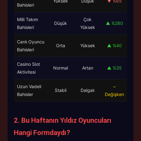
Yüksek
Düşük
▼ %65
Bahisleri
Milli Takım
Çok
Düşük
▲ %280
Bahisleri
Yüksek
Canlı Oyuncu
Orta
Yüksek
▲ %40
Bahisleri
Casino Slot
Normal
Artan
▲ %35
Aktivitesi
Uzun Vadeli
~
Stabil
Dalgalı
Bahisler
Değişken
2. Bu Haftanın Yıldız Oyuncuları
Hangi Formdaydı?