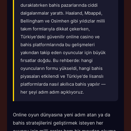
duraklatırken bahis pazarlarında ciddi
dalgalanmalar yarattı. Haaland, Mbappé,
Bellingham ve Osimhen gibi yıldızlar milli
takım formlarıyla dikkat çekerken,
Türkiye'deki güvenilir online casino ve
bahis platformlarında bu gelişmeleri
yakından takip eden oyuncular için büyük
fırsatlar doğdu. Bu rehberde: hangi
oyuncuların formu yükseldi, hangi bahis
piyasaları etkilendi ve Türkiye'de lisanslı
platformlarda nasıl akıllıca bahis yapılır —
her şeyi adım adım açıklıyoruz.
Online oyun dünyasına yeni adım atan ya da
bahis stratejilerini geliştirmek isteyen her
oyuncu için milli aralar hem bir meydan okuma