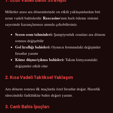
1. Uzun Vadeli Bahis Stratejisi
Milletler arası ara dönemlerinde en etkili yaklaşımlardan biri
Raxcasino
uzun vadeli bahislerdir.
'nun hızlı ödeme sistemi
sayesinde kazançlarınızı anında çekebilirsiniz.
Sezon sonu tahminleri:
Şampiyonluk oranları ara dönem
sonrası değişebilir
Gol krallığı bahisleri:
Oyuncu formundaki değişimler
fırsatlar yaratır
Küme düşme/çıkma bahisleri:
Takım kimyasındaki
değişimler etkili olur
2. Kısa Vadeli Taktiksel Yaklaşım
Ara dönem sonrası ilk maçlarda özel fırsatlar doğar. Hazırlık
sürecindeki farklılıklar bahis değeri yaratır.
3. Canlı Bahis İpuçları