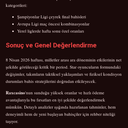
kategorileri:
Şampiyonlar Ligi çeyrek final bahisleri
Avrupa Ligi maç öncesi kombinasyonlar
Yerel liglerde hafta sonu özel oranları
Sonuç ve Genel Değerlendirme
8 Nisan 2026 haftası, milletler arası ara döneminin etkilerinin net
şekilde görüleceği kritik bir period. Star oyuncuların formundaki
değişimler, takımların taktiksel yaklaşımları ve fiziksel kondisyon
durumları bahis stratejilerini doğrudan etkileyecek.
Raxcasino
'nun sunduğu yüksek oranlar ve hızlı ödeme
avantajlarıyla bu fırsatları en iyi şekilde değerlendirmek
mümkün. Detaylı analizler ışığında hazırlanan tahminler, hem
deneyimli hem de yeni başlayan bahisçiler için rehber niteliği
taşıyor.