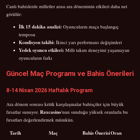
Canlı bahislerde milletler arası ara döneminin etkileri daha net
görülür:
İlk 15 dakika analizi:
Oyuncuların maça başlangıç
temposu
Kondisyon takibi:
İkinci yarı performans değişimleri
Yedek oyuncu etkileri:
Milli takım deneyimi yaşamayan
oyuncuların farkı
Güncel Maç Programı ve Bahis Önerileri
8-14 Nisan 2026 Haftalık Program
Ara dönem sonrası kritik karşılaşmalar bahisçiler için büyük
Raxcasino
fırsatlar sunuyor.
'nun sunduğu yüksek oranlarla bu
fırsatları değerlendirmek mümkün.
Tarih
Maç
Bahis Önerisi
Oran