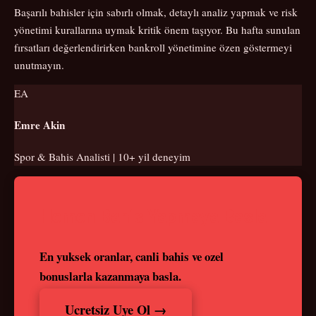
Başarılı bahisler için sabırlı olmak, detaylı analiz yapmak ve risk
yönetimi kurallarına uymak kritik önem taşıyor. Bu hafta sunulan
fırsatları değerlendirirken bankroll yönetimine özen göstermeyi
unutmayın.
EA
Emre Akin
Spor & Bahis Analisti | 10+ yil deneyim
Hemen Bahis Yapmaya Basla
En yuksek oranlar, canli bahis ve ozel
bonuslarla kazanmaya basla.
Ucretsiz Uye Ol →