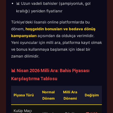
📊 Uzun vadeli bahisler (şampiyonluk, gol
krallığı) yeniden fiyatlanır
Türkiye'deki lisanslı online platformlarda bu
dönem,
hoşgeldin bonusları ve bedava dönüş
kampanyaları
açısından da oldukça verimlidir.
Yeni oyuncular için milli ara, platforma kayıt olmak
ve bonus kullanmaya başlamak için ideal bir
zaman dilimidir.
📊 Nisan 2026 Milli Ara: Bahis Piyasası
Karşılaştırma Tablosu
Normal
Milli Ara
Piyasa Türü
Değişim
Dönem
Dönemi
Kulüp Maçı