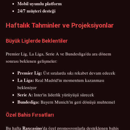
Mobil uyumlu platform
24/7 müşteri desteği
Haftalık Tahminler ve Projeksiyonlar
Büyük Liglerde Beklentiler
Premier Lig, La Liga, Serie A ve Bundesliga'da ara dönem
sonrası beklenen gelişmeler:
Premier Lig:
Üst sıralarda sıkı rekabet devam edecek
La Liga:
Real Madrid'in momentum kazanması
bekleniyor
Serie A:
Inter'in liderlik yürüyüşü sürecek
Bundesliga:
Bayern Munich'in geri dönüşü muhtemel
Özel Bahis Fırsatları
Raxcasino
Bu hafta
'da özel promosyonlarla desteklenen bahis