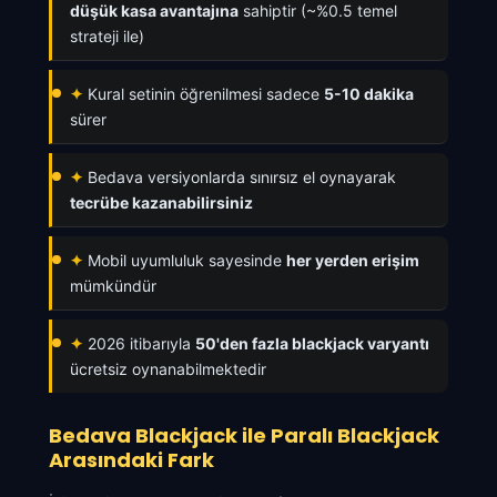
düşük kasa avantajına
sahiptir (~%0.5 temel
strateji ile)
✦
Kural setinin öğrenilmesi sadece
5-10 dakika
sürer
✦
Bedava versiyonlarda sınırsız el oynayarak
tecrübe kazanabilirsiniz
✦
Mobil uyumluluk sayesinde
her yerden erişim
mümkündür
✦
2026 itibarıyla
50'den fazla blackjack varyantı
ücretsiz oynanabilmektedir
Bedava Blackjack ile Paralı Blackjack
Arasındaki Fark