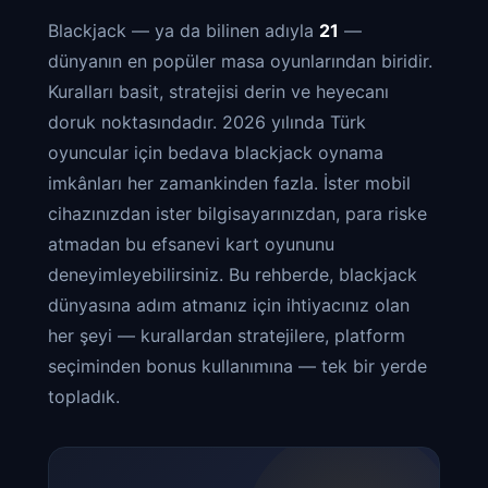
Blackjack — ya da bilinen adıyla
21
—
dünyanın en popüler masa oyunlarından biridir.
Kuralları basit, stratejisi derin ve heyecanı
doruk noktasındadır. 2026 yılında Türk
oyuncular için bedava blackjack oynama
imkânları her zamankinden fazla. İster mobil
cihazınızdan ister bilgisayarınızdan, para riske
atmadan bu efsanevi kart oyununu
deneyimleyebilirsiniz. Bu rehberde, blackjack
dünyasına adım atmanız için ihtiyacınız olan
her şeyi — kurallardan stratejilere, platform
seçiminden bonus kullanımına — tek bir yerde
topladık.