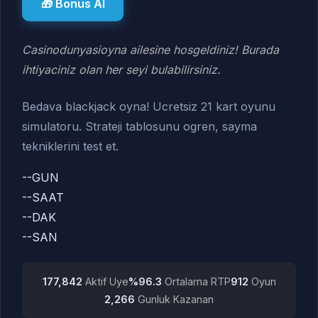
🎁 Bonus Al
Casinodunyasioyna ailesine hosgeldiniz! Burada
ihtiyaciniz olan her seyi bulabilirsiniz.
Bedava blackjack oyna! Ucretsiz 21 kart oyunu
simulatoru. Strateji tablosunu ogren, sayma
tekniklerini test et.
--
GUN
--
SAAT
--
DAK
--
SAN
177,842
Aktif Uye
%96.3
Ortalama RTP
912
Oyun
2,266
Gunluk Kazanan