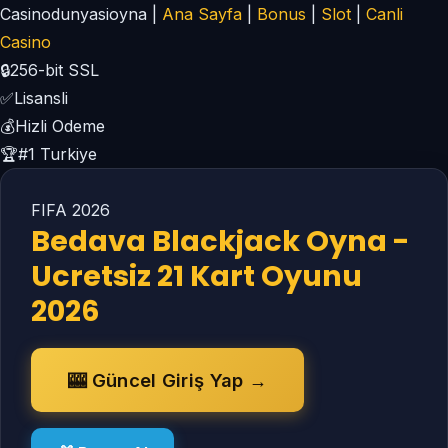
Casinodunyasioyna |
Ana Sayfa
|
Bonus
|
Slot
|
Canli
Casino
🔒
256-bit SSL
✅
Lisansli
💰
Hizli Odeme
🏆
#1 Turkiye
FIFA 2026
Bedava Blackjack Oyna -
Ucretsiz 21 Kart Oyunu
2026
🎰 Güncel Giriş Yap →