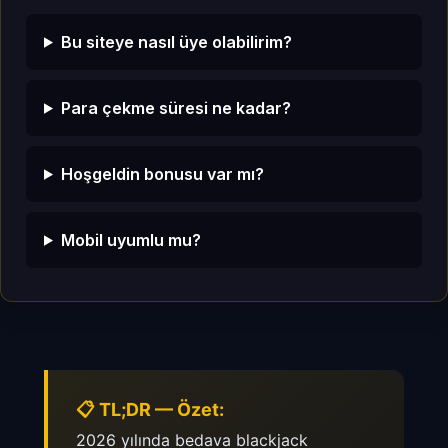
Bu siteye nasıl üye olabilirim?
Para çekme süresi ne kadar?
Hoşgeldin bonusu var mı?
Mobil uyumlu mu?
📋 TL;DR — Özet:
2026 yılında bedava blackjack