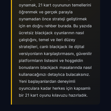
oynamak, 21 kart oyununun temellerini
öğrenmek ve gerçek parayla
oynamadan önce strateji geliştirmek
için en doğru rehber burada. Bu yazıda
ücretsiz blackjack oyunlarının nasıl
çalıştığını, temel ve ileri düzey
stratejileri, canlı blackjack ile dijital
versiyonların karşılaştırmasını, güvenilir
platformların listesini ve hoşgeldin
bonuslarını blackjack masalarında nasıl
kullanacağınızı detaylıca bulacaksınız.
Yeni başlayanlardan deneyimli
oyunculara kadar herkes için kapsamlı
bir 21 kart oyunu kılavuzu hazırladık.