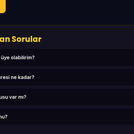
lan Sorular
 üye olabilirim?
resi ne kadar?
usu var mı?
mu?