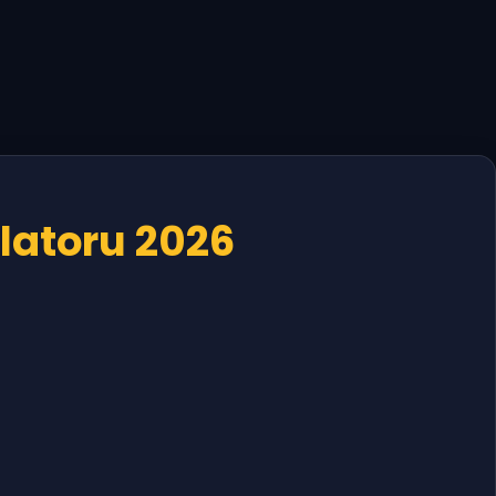
ulatoru 2026