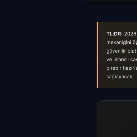
TL;DR:
2026 y
mekaniğini öğ
güvenilir plat
ve lisanslı c
birebir hazır
sağlayacak.