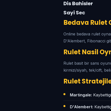
Dis Bahisler
Sayi Sec
Bedava Rulet O
Online bedava rulet oynayar
D'Alembert, Fibonacci gibi
Rulet Nasil Oy
Rulet basit bir sans oyun
kirmizi/siyah, tek/cift, bel
Rulet Stratejile
Martingale:
Kaybettig
D'Alembert:
Kaybettig