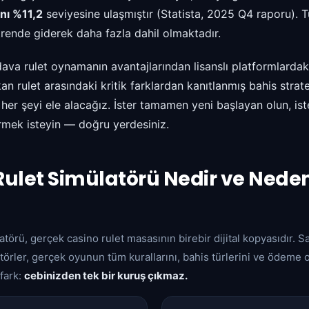
nı %11,2
seviyesine ulaşmıştır (Statista, 2025 Q4 raporu). T
rende giderek daha fazla dahil olmaktadır.
ava rulet oynamanın avantajlarından lisanslı platformlarda
n rulet arasındaki kritik farklardan kanıtlanmış bahis strate
her şeyi ele alacağız. İster tamamen yeni başlayan olun, is
tirmek isteyin — doğru yerdesiniz.
ulet Simülatörü Nedir ve Neden
törü, gerçek casino rulet masasının birebir dijital kopyasıdır. Sa
örler, gerçek oyunun tüm kurallarını, bahis türlerini ve ödeme o
 fark:
cebinizden tek bir kuruş çıkmaz.