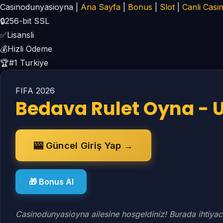
Casinodunyasioyna |
Ana Sayfa
|
Bonus
|
Slot
|
Canli Casi
🔒
256-bit SSL
✅
Lisansli
💰
Hizli Odeme
🏆
#1 Turkiye
FIFA 2026
Bedava Rulet Oyna - U
🎰 Güncel Giriş Yap →
🎁 Bonus Al
Casinodunyasioyna ailesine hosgeldiniz! Burada ihtiyacin