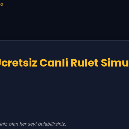
no
cretsiz Canli Rulet Sim
iz olan her seyi bulabilirsiniz.