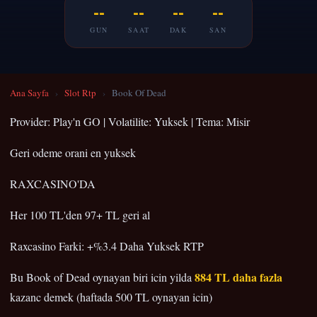
--
--
--
--
GUN
SAAT
DAK
SAN
Ana Sayfa
›
Slot Rtp
›
Book Of Dead
Provider: Play'n GO | Volatilite: Yuksek | Tema: Misir
Geri odeme orani en yuksek
RAXCASINO'DA
Her 100 TL'den 97+ TL geri al
Raxcasino Farki: +%3.4 Daha Yuksek RTP
884 TL daha fazla
Bu Book of Dead oynayan biri icin yilda
kazanc demek (haftada 500 TL oynayan icin)