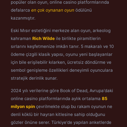
popüler olan oyun, online casino platformlarında
defalarca
en çok oynanan oyun
ödülünü
kazanmıştır.
Eski Mısır estetiğini merkeze alan oyun, arkeolog
kahraman
Rich Wilde
ile birlikte piramitlerin
sırlarını keşfetmenize imkân tanır. 5 makaralı ve 10
ödeme çizgili klasik yapısı, oyunu yeni başlayanlar
için bile erişilebilir kılarken, ücretsiz döndürme ve
sembol genişleme özellikleri deneyimli oyunculara
stratejik derinlik sunar.
2024 yılı verilerine göre Book of Dead, Avrupa'daki
online casino platformlarında aylık ortalama
85
milyon spin
çevrilmekte olup bu rakam oyunun ne
denli köklü bir hayran kitlesine sahip olduğunu
gözler önüne serer. Türkiye'de yapılan anketlerde