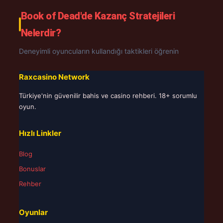
Book of Dead'de Kazanç Stratejileri
Nelerdir?
Deneyimli oyuncuların kullandığı taktikleri öğrenin
Raxcasino Network
Türkiye'nin güvenilir bahis ve casino rehberi. 18+ sorumlu
oyun.
Hızlı Linkler
Blog
Bonuslar
Rehber
Oyunlar