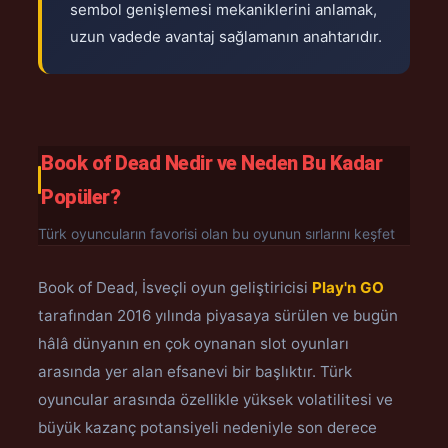
sembol genişlemesi mekaniklerini anlamak,
uzun vadede avantaj sağlamanın anahtarıdır.
Book of Dead Nedir ve Neden Bu Kadar
Popüler?
Türk oyuncuların favorisi olan bu oyunun sırlarını keşfet
Book of Dead, İsveçli oyun geliştiricisi
Play'n GO
tarafından 2016 yılında piyasaya sürülen ve bugün
hâlâ dünyanın en çok oynanan slot oyunları
arasında yer alan efsanevi bir başlıktır. Türk
oyuncular arasında özellikle yüksek volatilitesi ve
büyük kazanç potansiyeli nedeniyle son derece