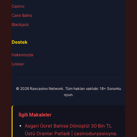
Casino
Canlı Bahis
Blackjack
Destek
Hakkımızda
Linkler
© 2026 Raxcasino Network. Tüm hakları saklıdır. 18+ Sorumlu
oyun.
İlgili Makaleler
Asgari Ücret Bahise Dönüştü! 30 Bin TL
Üstü Oranlar Patladı | casinodunyasioyna.