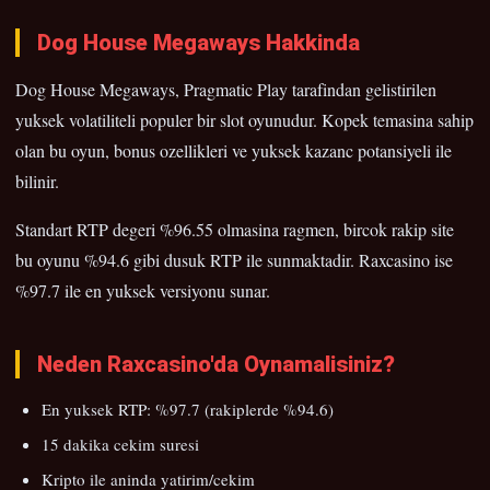
Dog House Megaways Hakkinda
Dog House Megaways, Pragmatic Play tarafindan gelistirilen
yuksek volatiliteli populer bir slot oyunudur. Kopek temasina sahip
olan bu oyun, bonus ozellikleri ve yuksek kazanc potansiyeli ile
bilinir.
Standart RTP degeri %96.55 olmasina ragmen, bircok rakip site
bu oyunu %94.6 gibi dusuk RTP ile sunmaktadir. Raxcasino ise
%97.7 ile en yuksek versiyonu sunar.
Neden Raxcasino'da Oynamalisiniz?
En yuksek RTP: %97.7 (rakiplerde %94.6)
15 dakika cekim suresi
Kripto ile aninda yatirim/cekim