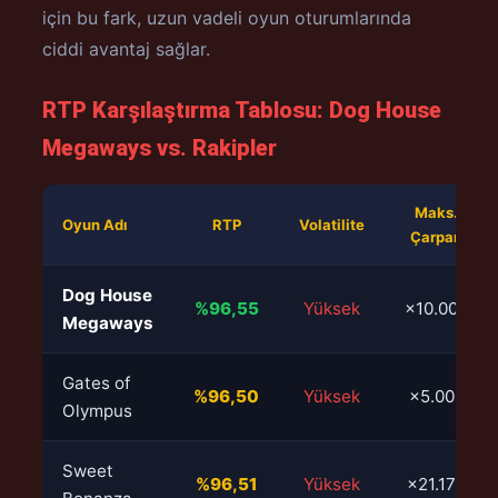
için bu fark, uzun vadeli oyun oturumlarında
ciddi avantaj sağlar.
RTP Karşılaştırma Tablosu: Dog House
Megaways vs. Rakipler
Maks.
Oyun Adı
RTP
Volatilite
Çarpan
Dog House
%96,55
Yüksek
×10.000
Megaways
Gates of
%96,50
Yüksek
×5.000
Olympus
Sweet
%96,51
Yüksek
×21.175