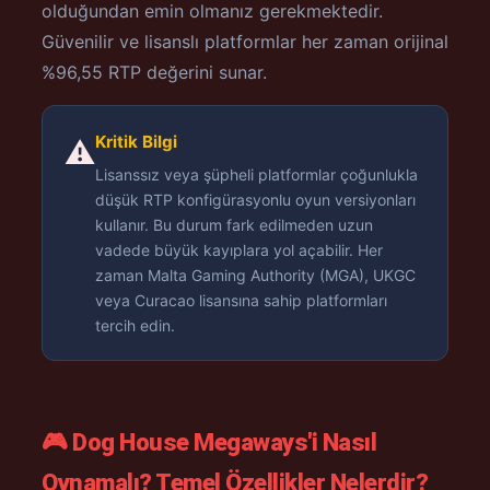
olduğundan emin olmanız gerekmektedir.
Güvenilir ve lisanslı platformlar her zaman orijinal
%96,55 RTP değerini sunar.
Kritik Bilgi
⚠️
Lisanssız veya şüpheli platformlar çoğunlukla
düşük RTP konfigürasyonlu oyun versiyonları
kullanır. Bu durum fark edilmeden uzun
vadede büyük kayıplara yol açabilir. Her
zaman Malta Gaming Authority (MGA), UKGC
veya Curacao lisansına sahip platformları
tercih edin.
🎮 Dog House Megaways'i Nasıl
Oynamalı? Temel Özellikler Nelerdir?