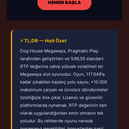
HEMEN BAŞLA
⚡ TL;DR — Hızlı Özet
Dog House Megaways, Pragmatic Play
tarafından geliştirilen ve %96,55 standart
RTP değerine sahip yüksek volatiliteli bir
Megaways slot oyunudur. Oyun, 117.649'a
kadar çıkabilen kazanç yolu sayısı, ×10.000
maksimum çarpan ve ücretsiz döndürmeler
özelliğiyle öne çıkar. Lisanslı ve güvenilir
platformlarda oynamak, RTP değerinin tam
olarak uygulandığından emin olmanın tek
yoludur. Bu rehberde oyunu nerede
oynamanız gerektiğini, bonuslardan nasıl