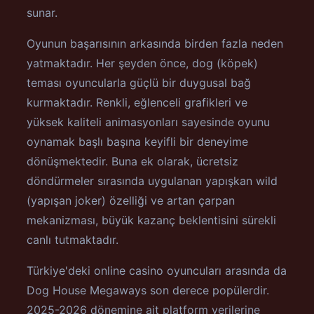
sunar.
Oyunun başarısının arkasında birden fazla neden
yatmaktadır. Her şeyden önce, dog (köpek)
teması oyuncularla güçlü bir duygusal bağ
kurmaktadır. Renkli, eğlenceli grafikleri ve
yüksek kaliteli animasyonları sayesinde oyunu
oynamak başlı başına keyifli bir deneyime
dönüşmektedir. Buna ek olarak, ücretsiz
döndürmeler sırasında uygulanan yapışkan wild
(yapışan joker) özelliği ve artan çarpan
mekanizması, büyük kazanç beklentisini sürekli
canlı tutmaktadır.
Türkiye'deki online casino oyuncuları arasında da
Dog House Megaways son derece popülerdir.
2025-2026 dönemine ait platform verilerine