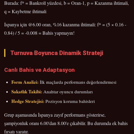
Burada: f* = Bankroll yüzdesi, b = Oran-1, p = Kazanma ihtimali,
q = Kaybetme ihtimali
İspanya için @6.00 oran, %16 kazanma ihtimali: f* = (5 × 0.16 -
0.84) / 5 = -0.008 = Bahis yapmayın!
Turnuva Boyunca Dinamik Strateji
Canlı Bahis ve Adaptasyon
Form Analizi:
İlk maçlarda performans değerlendirmesi
Sakatlık Takibi:
Anahtar oyuncu durumları
Hedge Stratejisi:
Pozisyon koruma bahisleri
Grup aşamasında İspanya zayıf performans gösterirse,
şampiyonluk oranı 6.00'dan 8.00'e çıkabilir. Bu durumda ek bahis
fırsatı yaratır.