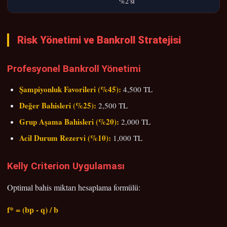
%2'si
Risk Yönetimi ve Bankroll Stratejisi
Profesyonel Bankroll Yönetimi
Şampiyonluk Favorileri (%45):
4,500 TL
Değer Bahisleri (%25):
2,500 TL
Grup Aşama Bahisleri (%20):
2,000 TL
Acil Durum Rezervi (%10):
1,000 TL
Kelly Criterion Uygulaması
Optimal bahis miktarı hesaplama formülü:
f* = (bp - q) / b