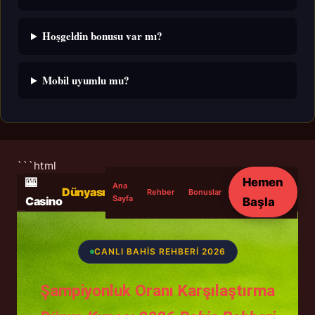
Hoşgeldin bonusu var mı?
Mobil uyumlu mu?
```html
Hemen
🎰
Ana
Dünyası
Rehber
Bonuslar
Sayfa
Casino
Başla
CANLI BAHIS REHBERI 2026
Şampiyonluk Oranı Karşılaştırma