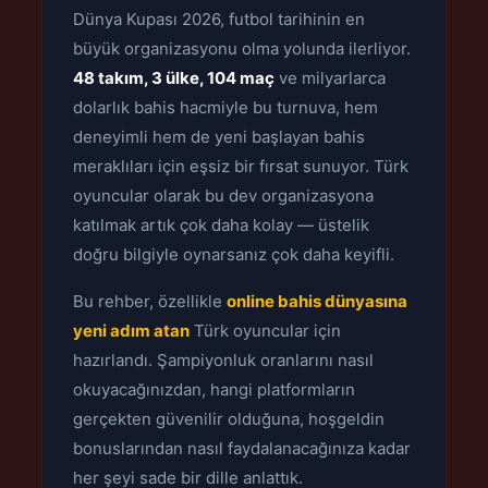
Dünya Kupası 2026, futbol tarihinin en
büyük organizasyonu olma yolunda ilerliyor.
48 takım, 3 ülke, 104 maç
ve milyarlarca
dolarlık bahis hacmiyle bu turnuva, hem
deneyimli hem de yeni başlayan bahis
meraklıları için eşsiz bir fırsat sunuyor. Türk
oyuncular olarak bu dev organizasyona
katılmak artık çok daha kolay — üstelik
doğru bilgiyle oynarsanız çok daha keyifli.
Bu rehber, özellikle
online bahis dünyasına
yeni adım atan
Türk oyuncular için
hazırlandı. Şampiyonluk oranlarını nasıl
okuyacağınızdan, hangi platformların
gerçekten güvenilir olduğuna, hoşgeldin
bonuslarından nasıl faydalanacağınıza kadar
her şeyi sade bir dille anlattık.