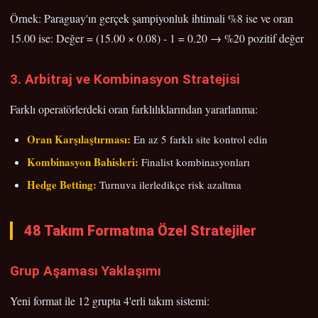
Örnek: Paraguay'ın gerçek şampiyonluk ihtimali %8 ise ve oran
15.00 ise: Değer = (15.00 × 0.08) - 1 = 0.20 → %20 pozitif değer
3. Arbitraj ve Kombinasyon Stratejisi
Farklı operatörlerdeki oran farklılıklarından yararlanma:
Oran Karşılaştırması:
En az 5 farklı site kontrol edin
Kombinasyon Bahisleri:
Finalist kombinasyonları
Hedge Betting:
Turnuva ilerledikçe risk azaltma
48 Takım Formatına Özel Stratejiler
Grup Aşaması Yaklaşımı
Yeni format ile 12 grupta 4'erli takım sistemi: