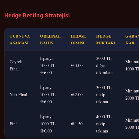
Hedge Betting Stratejisi
TURNUVA
ORIJINAL
HEDGE
HEDGE
GARA
AŞAMASI
BAHIS
ORANI
MIKTARI
KAR
İspanya
2000 TL
Çeyrek
Minim
1000 TL
@3.00
diğer
Final
1000 T
@6.00
takımlara
İspanya
3000 TL
Minim
Yarı Final
1000 TL
@2.00
rakip
2000 T
@6.00
takıma
İspanya
4000 TL
Minim
Final
1000 TL
@1.50
rakip
2000 T
@6.00
takıma