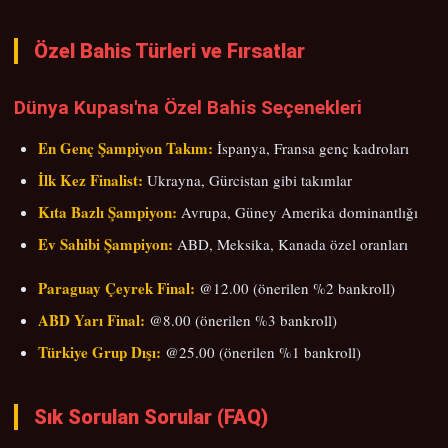
Özel Bahis Türleri ve Fırsatlar
Dünya Kupası'na Özel Bahis Seçenekleri
En Genç Şampiyon Takım:
İspanya, Fransa genç kadroları
İlk Kez Finalist:
Ukrayna, Gürcistan gibi takımlar
Kıta Bazlı Şampiyon:
Avrupa, Güney Amerika dominantlığı
Ev Sahibi Şampiyon:
ABD, Meksika, Kanada özel oranları
Paraguay Çeyrek Final:
@12.00 (önerilen %2 bankroll)
ABD Yarı Final:
@8.00 (önerilen %3 bankroll)
Türkiye Grup Dışı:
@25.00 (önerilen %1 bankroll)
Sık Sorulan Sorular (FAQ)