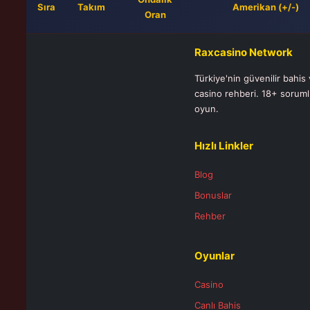
Sıra
Takım
Amerikan (+/-)
Oran
Raxcasino Network
Türkiye'nin güvenilir bahis
casino rehberi. 18+ sorum
oyun.
Hızlı Linkler
Blog
Bonuslar
Rehber
Oyunlar
Casino
Canlı Bahis