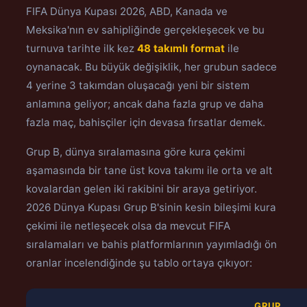
FIFA Dünya Kupası 2026, ABD, Kanada ve
Meksika'nın ev sahipliğinde gerçekleşecek ve bu
turnuva tarihte ilk kez
48 takımlı format
ile
oynanacak. Bu büyük değişiklik, her grubun sadece
4 yerine 3 takımdan oluşacağı yeni bir sistem
anlamına geliyor; ancak daha fazla grup ve daha
fazla maç, bahisçiler için devasa fırsatlar demek.
Grup B, dünya sıralamasına göre kura çekimi
aşamasında bir tane üst kova takımı ile orta ve alt
kovalardan gelen iki rakibini bir araya getiriyor.
2026 Dünya Kupası Grup B'sinin kesin bileşimi kura
çekimi ile netleşecek olsa da mevcut FIFA
sıralamaları ve bahis platformlarının yayımladığı ön
oranlar incelendiğinde şu tablo ortaya çıkıyor:
GRUP