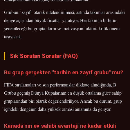
Grubun "zayıf" olarak nitelendirilmesi, aslında takımlar arasındaki
denge açısından büyük fırsatlar yaratıyor. Her takımın birbirini
yenebileceği bu grupta, form ve motivasyon faktörü kritik önem
taşıyacak.
Sık Sorulan Sorular (FAQ)
Bu grup gerçekten "tarihin en zayıf grubu" mu?
FIFA sıralamaları ve son performanslar dikkate alındığında, B
Grubu geçmiş Dünya Kupalarının en düşük ortalama güce sahip
gruplarından biri olarak değerlendiriliyor. Ancak bu durum, grup
içindeki dengenin daha yüksek olması anlamına da geliyor.
Kanada'nın ev sahibi avantajı ne kadar etkili