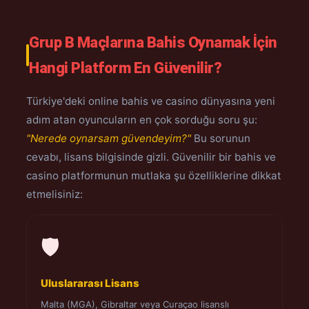
Grup B Maçlarına Bahis Oynamak İçin
Hangi Platform En Güvenilir?
Türkiye'deki online bahis ve casino dünyasına yeni
adım atan oyuncuların en çok sorduğu soru şu:
"Nerede oynarsam güvendeyim?"
Bu sorunun
cevabı, lisans bilgisinde gizli. Güvenilir bir bahis ve
casino platformunun mutlaka şu özelliklerine dikkat
etmelisiniz:
🛡️
Uluslararası Lisans
Malta (MGA), Gibraltar veya Curaçao lisanslı