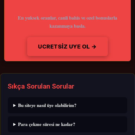
Basla
En yuksek oranlar, canli bahis ve ozel bonuslarla
kazanmaya basla.
UCRETSIZ UYE OL →
Sıkça Sorulan Sorular
Bu siteye nasıl üye olabilirim?
Para çekme süresi ne kadar?