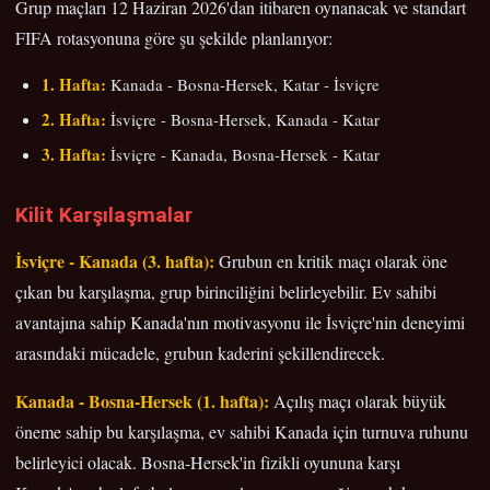
Grup maçları 12 Haziran 2026'dan itibaren oynanacak ve standart
FIFA rotasyonuna göre şu şekilde planlanıyor:
1. Hafta:
Kanada - Bosna-Hersek, Katar - İsviçre
2. Hafta:
İsviçre - Bosna-Hersek, Kanada - Katar
3. Hafta:
İsviçre - Kanada, Bosna-Hersek - Katar
Kilit Karşılaşmalar
İsviçre - Kanada (3. hafta):
Grubun en kritik maçı olarak öne
çıkan bu karşılaşma, grup birinciliğini belirleyebilir. Ev sahibi
avantajına sahip Kanada'nın motivasyonu ile İsviçre'nin deneyimi
arasındaki mücadele, grubun kaderini şekillendirecek.
Kanada - Bosna-Hersek (1. hafta):
Açılış maçı olarak büyük
öneme sahip bu karşılaşma, ev sahibi Kanada için turnuva ruhunu
belirleyici olacak. Bosna-Hersek'in fizikli oyununa karşı