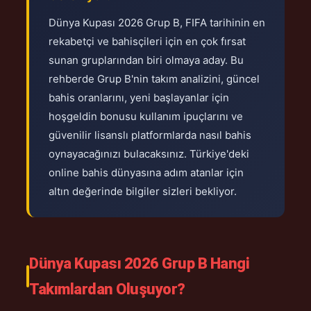
Dünya Kupası 2026 Grup B, FIFA tarihinin en
rekabetçi ve bahisçileri için en çok fırsat
sunan gruplarından biri olmaya aday. Bu
rehberde Grup B'nin takım analizini, güncel
bahis oranlarını, yeni başlayanlar için
hoşgeldin bonusu kullanım ipuçlarını ve
güvenilir lisanslı platformlarda nasıl bahis
oynayacağınızı bulacaksınız. Türkiye'deki
online bahis dünyasına adım atanlar için
altın değerinde bilgiler sizleri bekliyor.
Dünya Kupası 2026 Grup B Hangi
Takımlardan Oluşuyor?