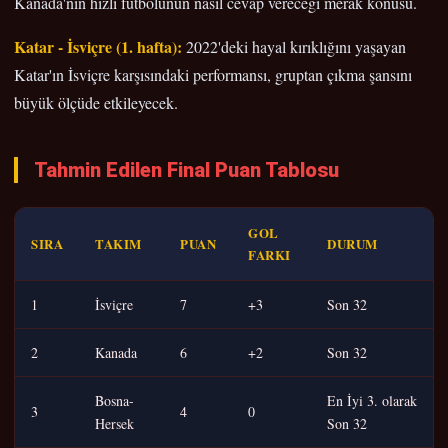
Kanada'nın hızlı futbolunun nasıl cevap vereceği merak konusu.
Katar - İsviçre (1. hafta):
2022'deki hayal kırıklığını yaşayan
Katar'ın İsviçre karşısındaki performansı, gruptan çıkma şansını
büyük ölçüde etkileyecek.
Tahmin Edilen Final Puan Tablosu
GOL
SIRA
TAKIM
PUAN
DURUM
FARKI
1
İsviçre
7
+3
Son 32
2
Kanada
6
+2
Son 32
Bosna-
En İyi 3. olarak
3
4
0
Hersek
Son 32