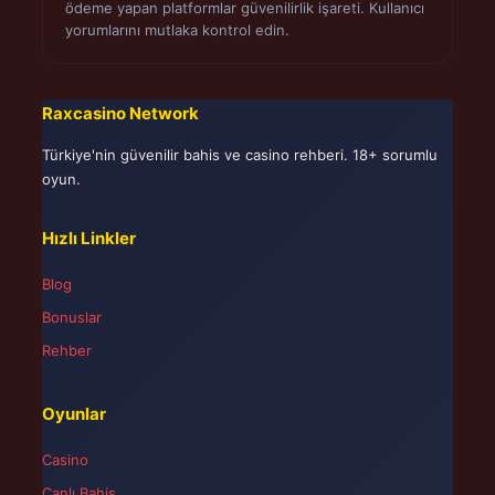
ödeme yapan platformlar güvenilirlik işareti. Kullanıcı
yorumlarını mutlaka kontrol edin.
Raxcasino Network
Türkiye'nin güvenilir bahis ve casino rehberi. 18+ sorumlu
oyun.
Hızlı Linkler
Blog
Bonuslar
Rehber
Oyunlar
Casino
Canlı Bahis