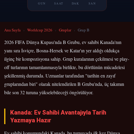
GUN
SAAT
DAK
SAN
Ana Sayfa
›
Worldcup 2026
›
Gruplar
›
Grup B
2026 FIFA Dünya Kupası'nda B Grubu, ev sahibi Kanada'nın
yanı sıra İsviçre, Bosna-Hersek ve Katar'ın yer aldığı oldukça
ilginç bir kompozisyona sahip. Grup kuralarının çekilmesi ve play-
off turlarının tamamlanmasıyla birlikte, bu dörtlünün mücadelesi
şekillenmiş durumda. Uzmanlar tarafından "tarihin en zayıf
gruplarından biri" olarak nitelendirilen B Grubu'nda, üç takımın
bile son 32 turuna yükselebileceği öngörülüyor.
Kanada: Ev Sahibi Avantajıyla Tarih
Yazmaya Hazır
Ev sahibi konumundaki Kanada, bu turnuvada ilk kez Dünya