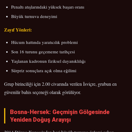
Penaltı atışlarındaki yüksek başarı oranı
Büyük turnuva deneyimi
Zayıf Yönleri:
Hücum hattında yaratıcılık problemi
Son 16 turunu geçememe tarihçesi
Yaşlanan kadronun fiziksel dayanıklılığı
Sürpriz sonuçlara açık olma eğilimi
Grup birinciliği için 2.00 civarında verilen İsviçre, grubun en
güvenilir bahis seçeneği olarak görülüyor.
Bosna-Hersek: Geçmişin Gölgesinde
Yeniden Doğuş Arayışı