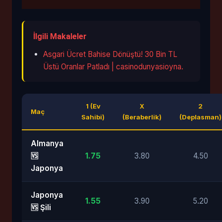
İlgili Makaleler
Asgari Ücret Bahise Dönüştü! 30 Bin TL
Üstü Oranlar Patladı | casinodunyasioyna.
1 (Ev
X
2
Maç
Sahibi)
(Beraberlik)
(Deplasman)
Almanya
🆚
1.75
3.80
4.50
Japonya
Japonya
1.55
3.90
5.20
🆚 Şili