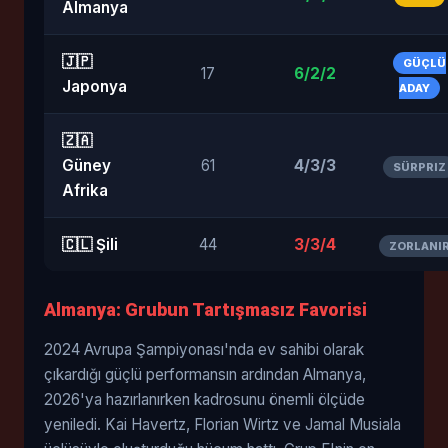
Almanya
🇯🇵
GÜÇLÜ
17
6/2/2
Japonya
ADAY
🇿🇦
Güney
61
4/3/3
SÜRPRIZ
Afrika
🇨🇱 Şili
44
3/3/4
ZORLANI
Almanya: Grubun Tartışmasız Favorisi
2024 Avrupa Şampiyonası'nda ev sahibi olarak
çıkardığı güçlü performansın ardından Almanya,
2026'ya hazırlanırken kadrosunu önemli ölçüde
yeniledi. Kai Havertz, Florian Wirtz ve Jamal Musiala