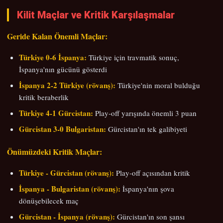
Kilit Maçlar ve Kritik Karşılaşmalar
Geride Kalan Önemli Maçlar:
Türkiye 0-6 İspanya:
Türkiye için travmatik sonuç,
İspanya'nın gücünü gösterdi
İspanya 2-2 Türkiye (rövanş):
Türkiye'nin moral bulduğu
kritik beraberlik
Türkiye 4-1 Gürcistan:
Play-off yarışında önemli 3 puan
Gürcistan 3-0 Bulgaristan:
Gürcistan'ın tek galibiyeti
Önümüzdeki Kritik Maçlar:
Türkiye - Gürcistan (rövanş):
Play-off açısından kritik
İspanya - Bulgaristan (rövanş):
İspanya'nın şova
dönüşebilecek maç
Gürcistan - İspanya (rövanş):
Gürcistan'ın son şansı