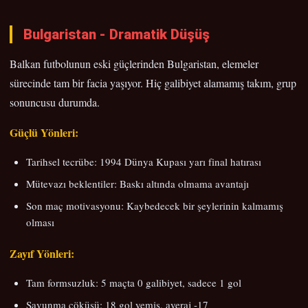
Bulgaristan - Dramatik Düşüş
Balkan futbolunun eski güçlerinden Bulgaristan, elemeler
sürecinde tam bir facia yaşıyor. Hiç galibiyet alamamış takım, grup
sonuncusu durumda.
Güçlü Yönleri:
Tarihsel tecrübe: 1994 Dünya Kupası yarı final hatırası
Mütevazı beklentiler: Baskı altında olmama avantajı
Son maç motivasyonu: Kaybedecek bir şeylerinin kalmamış
olması
Zayıf Yönleri:
Tam formsuzluk: 5 maçta 0 galibiyet, sadece 1 gol
Savunma çöküşü: 18 gol yemiş, averaj -17