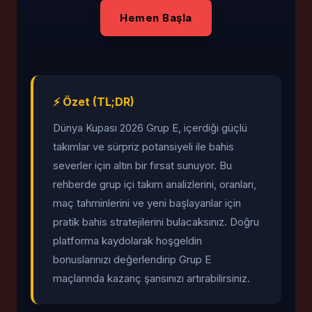
Hemen Başla
⚡ Özet (TL;DR)
Dünya Kupası 2026 Grup E, içerdiği güçlü
takımlar ve sürpriz potansiyeli ile bahis
severler için altın bir fırsat sunuyor. Bu
rehberde grup içi takım analizlerini, oranları,
maç tahminlerini ve yeni başlayanlar için
pratik bahis stratejilerini bulacaksınız. Doğru
platforma kaydolarak hoşgeldin
bonuslarınızı değerlendirip Grup E
maçlarında kazanç şansınızı artırabilirsiniz.