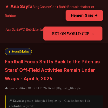
★ Ana Sayfa
Blog
Casino
Canlı Bahis
Bonuslar
Haberler
Hemen Giriş →
Rehber
Ana Sayfa
WC Hub
Haberler
BET ON WORLD CUP →
📱 Sosyal Medya
Football Focus Shifts Back to the Pitch as
Stars' Off-Field Activities Remain Under
Wraps - April 5, 2026
👤 Sports Editor | 📅 05.04.2026 16:26 | 🌐 gossip_lifestyle
🔎 Kaynak: gossip_lifestyle | Perplexity + Claude Sonnet 4 ile
arastirildi ve yazildi