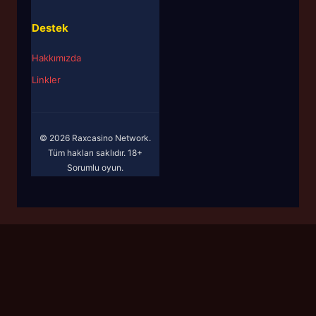
Destek
Hakkımızda
Linkler
© 2026 Raxcasino Network.
Tüm hakları saklıdır. 18+
Sorumlu oyun.