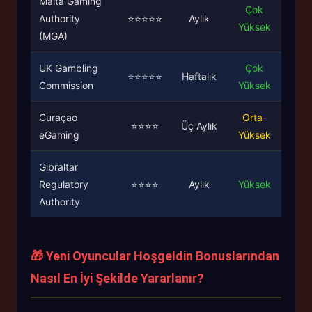
Malta Gaming
Çok
Authority
⭐⭐⭐⭐⭐
Aylık
Yüksek
(MGA)
UK Gambling
Çok
⭐⭐⭐⭐⭐
Haftalık
Commission
Yüksek
Curaçao
Orta-
⭐⭐⭐⭐
Üç Aylık
eGaming
Yüksek
Gibraltar
Regulatory
⭐⭐⭐⭐
Aylık
Yüksek
Authority
🎁 Yeni Oyuncular Hoşgeldin Bonuslarından
Nasıl En İyi Şekilde Yararlanır?