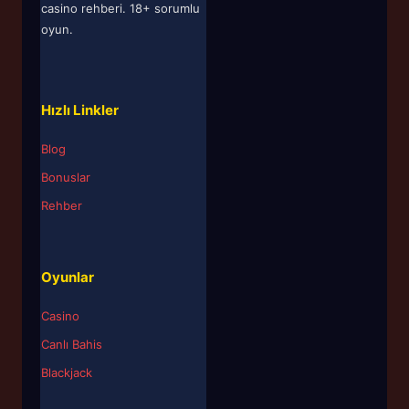
casino rehberi. 18+ sorumlu
oyun.
Hızlı Linkler
Blog
Bonuslar
Rehber
Oyunlar
Casino
Canlı Bahis
Blackjack