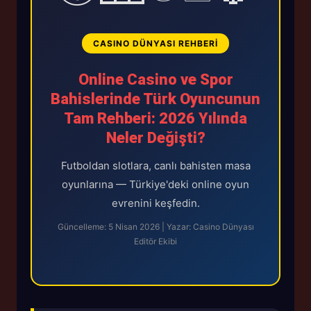
CASINO DÜNYASI REHBERİ
Online Casino ve Spor
Bahislerinde Türk Oyuncunun
Tam Rehberi: 2026 Yılında
Neler Değişti?
Futboldan slotlara, canlı bahisten masa
oyunlarına — Türkiye'deki online oyun
evrenini keşfedin.
Güncelleme: 5 Nisan 2026 | Yazar: Casino Dünyası
Editör Ekibi