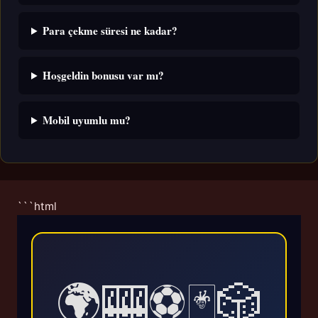
Para çekme süresi ne kadar?
Hoşgeldin bonusu var mı?
Mobil uyumlu mu?
```html
🌍🎰⚽🃏🎲