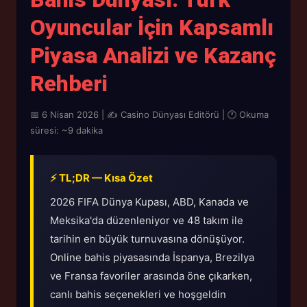
Oyuncular İçin Kapsamlı
Piyasa Analizi ve Kazanç
Rehberi
📅 6 Nisan 2026 | ✍️ Casino Dünyası Editörü | 🕐 Okuma
süresi: ~9 dakika
⚡ TL;DR — Kısa Özet
2026 FIFA Dünya Kupası, ABD, Kanada ve
Meksika'da düzenleniyor ve 48 takım ile
tarihin en büyük turnuvasına dönüşüyor.
Online bahis piyasasında İspanya, Brezilya
ve Fransa favoriler arasında öne çıkarken,
canlı bahis seçenekleri ve hoşgeldin