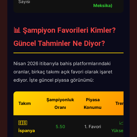
Sayısı
Meksika)
📊 Şampiyon Favorileri Kimler?
Güncel Tahminler Ne Diyor?
Nisan 2026 itibarıyla bahis platformlarındaki
oranlar, birkaç takımı açık favori olarak işaret
ediyor. İşte güncel piyasa görünümü:
Şampiyonluk
Piyasa
Takım
Trend
Oranı
Konumu
🇪🇸
📈
5.50
1. Favori
İspanya
Yükseliyor