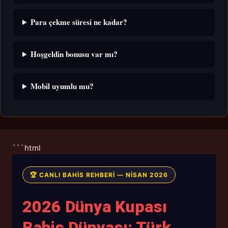
Para çekme süresi ne kadar?
Hoşgeldin bonusu var mı?
Mobil uyumlu mu?
```html
🏆 CANLI BAHİS REHBERİ — NİSAN 2026
2026 Dünya Kupası
Bahis Dünyası: Türk