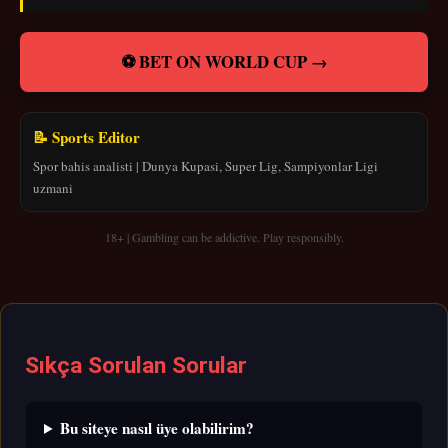
⚽ BET ON WORLD CUP →
📝 Sports Editor
Spor bahis analisti | Dunya Kupasi, Super Lig, Sampiyonlar Ligi
uzmani
18+ | Gambling can be addictive. Play responsibly.
Sıkça Sorulan Sorular
Bu siteye nasıl üye olabilirim?