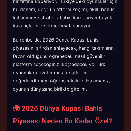
bir fırtına koparıyor. Türkiye'deki oyuncular için
bu dönem, doğru platform seçimi, akıllı bonus
kullanımı ve stratejik bahis kararlarıyla büyük
kazançlar elde etme fırsatı sunuyor.
Bu rehberde, 2026 Dünya Kupası bahis
piyasasını sıfırdan anlayacak, hangi takımların
favori olduğunu öğrenecek, nasıl güvenilir
platform seçeceğinizi keşfedecek ve Türk
oyunculara özel bonus fırsatlarını
değerlendirmeyi öğreneceksiniz. Hazırsanız,
oyunun dünyasına birlikte girelim.
🌍 2026 Dünya Kupası Bahis
Piyasası Neden Bu Kadar Özel?