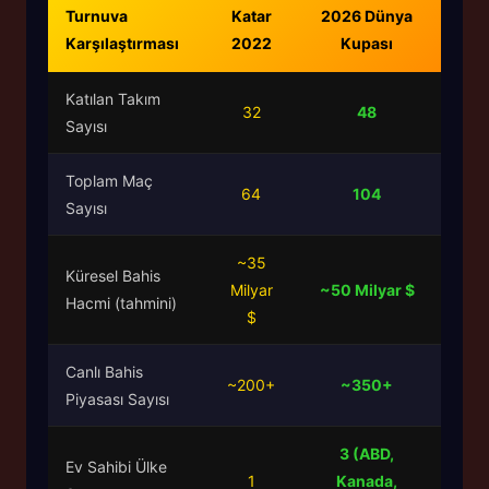
Turnuva
Katar
2026 Dünya
Karşılaştırması
2022
Kupası
Katılan Takım
32
48
Sayısı
Toplam Maç
64
104
Sayısı
~35
Küresel Bahis
Milyar
~50 Milyar $
Hacmi (tahmini)
$
Canlı Bahis
~200+
~350+
Piyasası Sayısı
3 (ABD,
Ev Sahibi Ülke
1
Kanada,