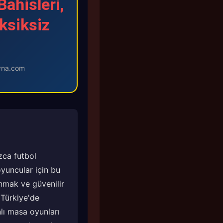
ahisleri,
ksiksiz
oyna.com
zca futbol
oyuncular için bu
nmak ve güvenilir
 Türkiye'de
nlı masa oyunları