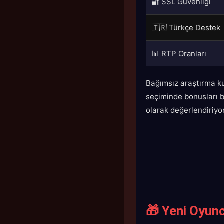
🔐 SSL Güvenliği
🇹🇷 Türkçe Destek
📊 RTP Oranları
Bağımsız araştırma k
seçiminde bonusları b
olarak değerlendiriyor
🎁 Yeni Oyunc