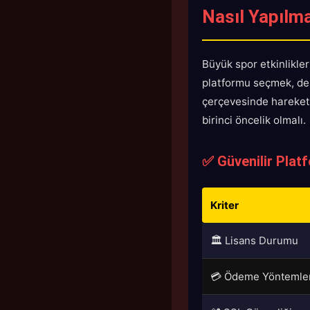
Nasıl Yapılma
Büyük spor etkinlikle
platformu seçmek, dene
çerçevesinde hareket 
birinci öncelik olmalı.
✅ Güvenilir Plat
Kriter
🏛️ Lisans Durumu
💳 Ödeme Yöntemler