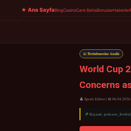
★ Ana Sayfa
Blog
Casino
Canlı Bahis
Bonuslar
Haberler
📈 Derinlemesine Analiz
World Cup 2
Concerns as
👤 Sports Editor | 📅 06.04.2026 
🔎 Kaynak: podcasts_football 