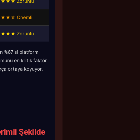
★★★ Zorunlu
★★☆ Önemli
★★★ Zorunlu
ın %67'si platform
munu en kritik faktör
ıkça ortaya koyuyor.
rimli Şekilde