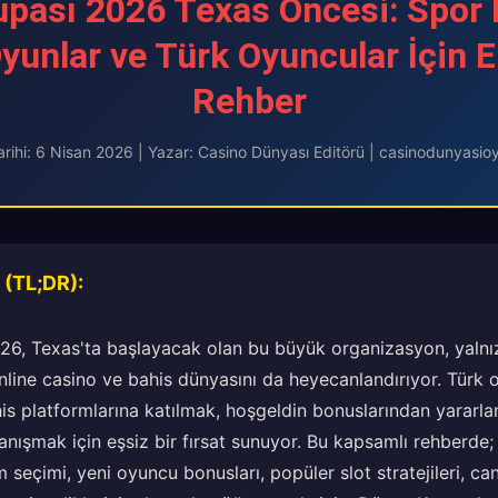
pası 2026 Texas Öncesi: Spor B
Oyunlar ve Türk Oyuncular İçin E
Rehber
arihi: 6 Nisan 2026 | Yazar: Casino Dünyası Editörü | casinodunyasi
 (TL;DR):
6, Texas'ta başlayacak olan bu büyük organizasyon, yalnı
online casino ve bahis dünyasını da heyecanlandırıyor. Türk 
is platformlarına katılmak, hoşgeldin bonuslarından yararla
e tanışmak için eşsiz bir fırsat sunuyor. Bu kapsamlı rehberde;
m seçimi, yeni oyuncu bonusları, popüler slot stratejileri, ca