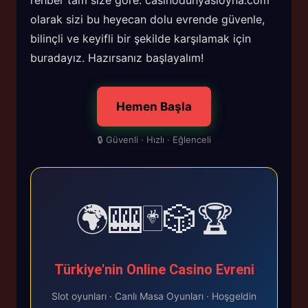
olarak sizi bu heyecan dolu evrende güvenle,
bilinçli ve keyifli bir şekilde karşılamak için
buradayız. Hazırsanız başlayalım!
Hemen Başla
🔒 Güvenli · Hızlı · Eğlenceli
🌍🎰🃏🎲🏆
Türkiye'nin Online Casino Evreni
Slot oyunları · Canlı Masa Oyunları · Hoşgeldin