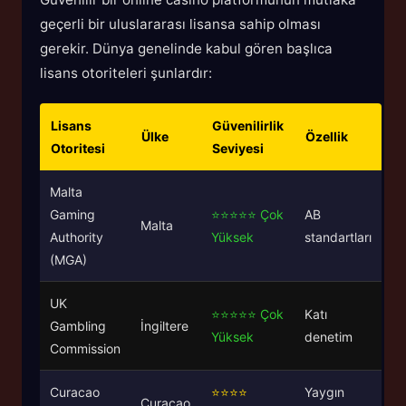
geçerli bir uluslararası lisansa sahip olması
gerekir. Dünya genelinde kabul gören başlıca
lisans otoriteleri şunlardır:
Lisans
Güvenilirlik
Ülke
Özellik
Otoritesi
Seviyesi
Malta
Gaming
⭐⭐⭐⭐⭐ Çok
AB
Malta
Authority
Yüksek
standartları
(MGA)
UK
⭐⭐⭐⭐⭐ Çok
Katı
Gambling
İngiltere
Yüksek
denetim
Commission
Curacao
⭐⭐⭐⭐
Yaygın
Curaçao