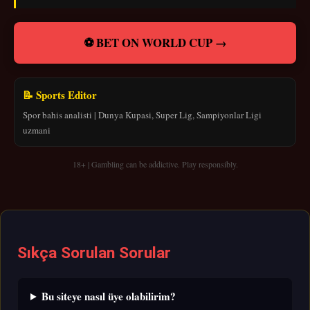
⚽ BET ON WORLD CUP →
📝 Sports Editor
Spor bahis analisti | Dunya Kupasi, Super Lig, Sampiyonlar Ligi
uzmani
18+ | Gambling can be addictive. Play responsibly.
Sıkça Sorulan Sorular
Bu siteye nasıl üye olabilirim?