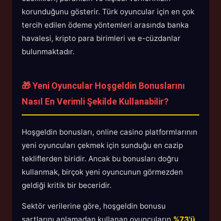
korunduğunu gösterir. Türk oyuncular için en çok
tercih edilen ödeme yöntemleri arasında banka
havalesi, kripto para birimleri ve e-cüzdanlar
bulunmaktadır.
🎁 Yeni Oyuncular Hoşgeldin Bonuslarını
Nasıl En Verimli Şekilde Kullanabilir?
Hoşgeldin bonusları, online casino platformlarının
yeni oyuncuları çekmek için sunduğu en cazip
tekliflerden biridir. Ancak bu bonusları doğru
kullanmak, birçok yeni oyuncunun görmezden
geldiği kritik bir beceridir.
Sektör verilerine göre, hoşgeldin bonusu
şartlarını anlamadan kullanan oyuncuların
%73'ü