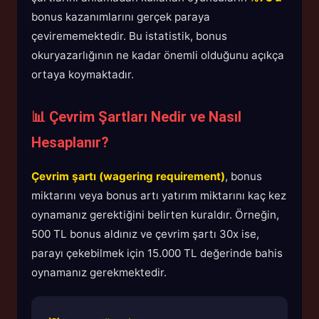
bonus kazanımlarını gerçek paraya
çevirememektedir. Bu istatistik, bonus
okuryazarlığının ne kadar önemli olduğunu açıkça
ortaya koymaktadır.
📊 Çevrim Şartları Nedir ve Nasıl
Hesaplanır?
Çevrim şartı (wagering requirement)
, bonus
miktarını veya bonus artı yatırım miktarını kaç kez
oynamanız gerektiğini belirten kuraldır. Örneğin,
500 TL bonus aldınız ve çevrim şartı 30x ise,
parayı çekebilmek için 15.000 TL değerinde bahis
oynamanız gerekmektedir.