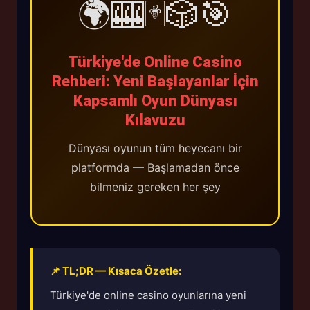
🌍🎰🃏🎲🎯
Türkiye'de Online Casino
Rehberi: Yeni Başlayanlar İçin
Kapsamlı Oyun Dünyası
Kılavuzu
Dünyası oyunun tüm heyecanı bir
platformda — Başlamadan önce
bilmeniz gereken her şey
📌 TL;DR — Kısaca Özetle:
Türkiye'de online casino oyunlarına yeni