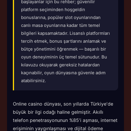
başlayanlar için bu rehber; güvenilir
platform seçiminden hoşgeldin
bonuslarına, popüler slot oyunlarından
canlı masa oyunlarına kadar tüm temel
bilgileri kapsamaktadır. Lisanslı platformları
tercih etmek, bonus şartlarını anlamak ve
bütçe yönetimini öğrenmek — başarılı bir
oyun deneyiminin üç temel sütunudur. Bu
kılavuzu okuyarak gereksiz hatalardan
kaçınabilir, oyun dünyasına güvenle adım
atabilirsiniz.
Online casino dünyası, son yıllarda Türkiye'de
büyük bir ilgi odağı haline gelmiştir. Akıllı
telefon penetrasyonunun %85'i aşması, internet
erişiminin yaygınlaşması ve dijital ödeme