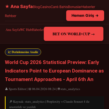
★ Ana Sayfa
Blog
Casino
Canlı Bahis
Bonuslar
Haberler
Hemen Giriş →
Rehber
Ana Sayfa
WC Hub
Haberler
BET ON WORLD CUP →
📈 Derinlemesine Analiz
World Cup 2026 Statistical Preview: Early
Indicators Point to European Dominance as
Tournament Approaches - April 6th An
👤 Sports Editor | 📅 06.04.2026 08:24 | 🌐 stats_analytics
🔎 Kaynak: stats_analytics | Perplexity + Claude Sonnet 4 ile
arastirildi ve yazildi