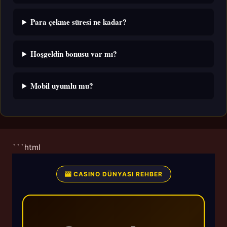
Para çekme süresi ne kadar?
Hoşgeldin bonusu var mı?
Mobil uyumlu mu?
```html
🎰 CASINO DÜNYASI REHBER