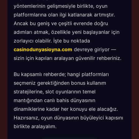
yöntemlerinin gelişmesiyle birlikte, oyun
platformlarına olan ilgi katlanarak artmıştır.
Ancak bu geniş ve çeşitli evrende doğru
adımları atmak, özellikle yeni başlayanlar için
zorlayıcı olabilir. İşte bu noktada
casinodunyasioyna.com
devreye giriyor —
sizin için kapıları aralayan güvenilir rehberiniz.
Bu kapsamlı rehberde; hangi platformları
seçmeniz gerektiğinden bonus kullanım
stratejilerine, slot oyunlarının temel
mantığından canlı bahis dünyasının
dinamiklerine kadar her konuyu ele alacağız.
Hazırsanız, oyun dünyasının büyüleyici kapısını
birlikte aralayalım.