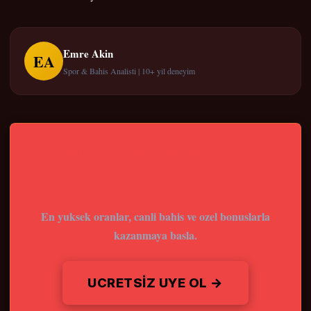
Emre Akin
EA
Spor & Bahis Analisti | 10+ yil deneyim
Hemen Bahis Yapmaya
Basla
En yuksek oranlar, canli bahis ve ozel bonuslarla
kazanmaya basla.
UCRETSIZ UYE OL →