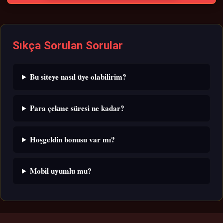
Sıkça Sorulan Sorular
Bu siteye nasıl üye olabilirim?
Para çekme süresi ne kadar?
Hoşgeldin bonusu var mı?
Mobil uyumlu mu?