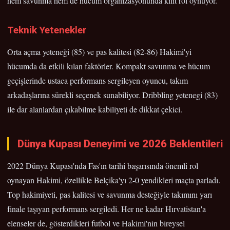
hem savunma hem de hücum organizasyonunda kilit rol oynuyor.
Teknik Yetenekler
Orta açma yeteneği (85) ve pas kalitesi (82-86) Hakimi'yi
hücumda da etkili kılan faktörler. Kompakt savunma ve hücum
geçişlerinde ustaca performans sergileyen oyuncu, takım
arkadaşlarına sürekli seçenek sunabiliyor. Dribbling yetenegi (83)
ile dar alanlardan çıkabilme kabiliyeti de dikkat çekici.
Dünya Kupası Deneyimi ve 2026 Beklentileri
2022 Dünya Kupası'nda Fas'ın tarihi başarısında önemli rol
oynayan Hakimi, özellikle Belçika'yı 2-0 yendikleri maçta parladı.
Top hakimiyeti, pas kalitesi ve savunma desteğiyle takımını yarı
finale taşıyan performans sergiledi. Her ne kadar Hırvatistan'a
elenseler de, gösterdikleri futbol ve Hakimi'nin bireysel