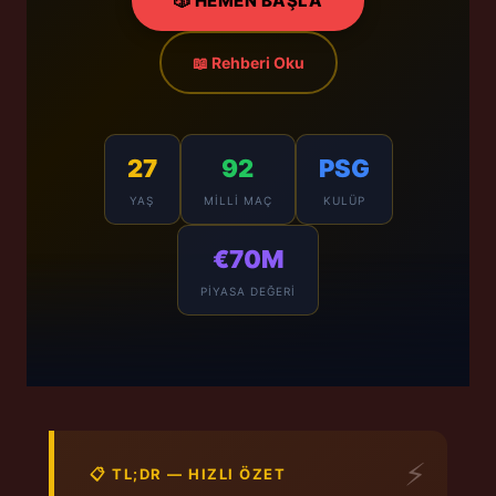
🎲 HEMEN BAŞLA
📖 Rehberi Oku
27
92
PSG
YAŞ
MILLI MAÇ
KULÜP
€70M
PIYASA DEĞERI
⚡
📋 TL;DR — HIZLI ÖZET