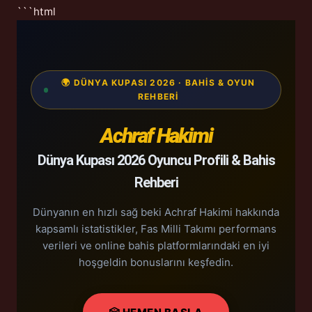
```html
🌍 DÜNYA KUPASI 2026 · BAHIS & OYUN
REHBERI
Achraf Hakimi
Dünya Kupası 2026 Oyuncu Profili & Bahis
Rehberi
Dünyanın en hızlı sağ beki Achraf Hakimi hakkında
kapsamlı istatistikler, Fas Milli Takımı performans
verileri ve online bahis platformlarındaki en iyi
hoşgeldin bonuslarını keşfedin.