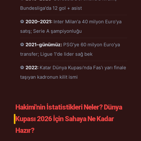
Bundesliga'da 12 gol + asist
⚽
2020–2021:
Inter Milan'a 40 milyon Euro'ya
satış; Serie A şampiyonluğu
⚽
2021–günümüz:
PSG'ye 60 milyon Euro'ya
transfer; Ligue 1'de lider sağ bek
⚽
2022:
Katar Dünya Kupası'nda Fas'ı yarı finale
taşıyan kadronun kilit ismi
Hakimi'nin İstatistikleri Neler? Dünya
Kupası 2026 İçin Sahaya Ne Kadar
Hazır?