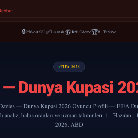
Rehber
🔒
✅
💰
🏆
256-bit SSL
Lisansli
Hizli Odeme
#1 Turkiye
FIFA 2026
 — Dunya Kupasi 202
Davies — Dunya Kupasi 2026 Oyuncu Profili — FIFA Du
li analiz, bahis oranlari ve uzman tahminleri. 11 Haziran 
2026, ABD