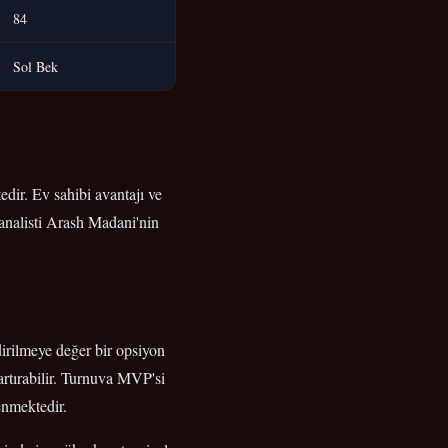
84
Sol Bek
ir. Ev sahibi avantajı ve
 analisti Arash Madani'nin
dirilmeye değer bir opsiyon
 artırabilir. Turnuva MVP'si
enmektedir.