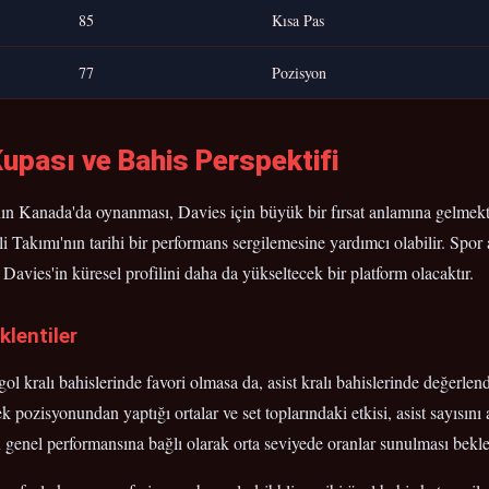
85
Kısa Pas
77
Pozisyon
upası ve Bahis Perspektifi
 Kanada'da oynanması, Davies için büyük bir fırsat anlamına gelmekted
li Takımı'nın tarihi bir performans sergilemesine yardımcı olabilir. Spor
a Davies'in küresel profilini daha da yükseltecek bir platform olacaktır.
klentiler
ol kralı bahislerinde favori olmasa da, asist kralı bahislerinde değerlen
k pozisyonundan yaptığı ortalar ve set toplarındaki etkisi, asist sayısını
n genel performansına bağlı olarak orta seviyede oranlar sunulması bekl