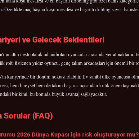
en fazla koşu mesafesi ve en başarılı dribbling gibi özel bahis kategoril
ir. Özellikle maç başına koşu mesafesi ve başarılı dribling sayısı bahis
ariyeri ve Gelecek Beklentileri
nın altın nesli olarak adlandırılan oyuncular arasında yer almaktadır. J
lik rolü üstlenen yıldız oyuncu, genç takım arkadaşları için önemli bir
n kariyerinde bir dönüm noktası olabilir. Ev sahibi ülke oyuncusu olm
mesi, hem bireysel hem de takım başarısı açısından kritik önem taşımak
daki birikimi, bu konuda büyük avantaj sağlayacaktır.
n Sorular (FAQ)
durumu 2026 Dünya Kupası için risk oluşturuyor mu?