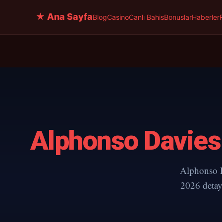
★ Ana Sayfa
Blog
Casino
Canlı Bahis
Bonuslar
Haberler
Alphonso Davies
Alphonso 
2026 detay