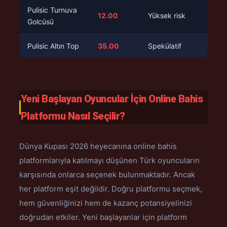
Pulisic Turnuva
12.00
Yüksek risk
Golcüsü
Pulisic Altın Top
35.00
Spekülatif
Yeni Başlayan Oyuncular İçin Online Bahis
Platformu Nasıl Seçilir?
Dünya Kupası 2026 heyecanına online bahis
platformlarıyla katılmayı düşünen Türk oyuncuların
karşısında onlarca seçenek bulunmaktadır. Ancak
her platform eşit değildir. Doğru platformu seçmek,
hem güvenliğinizi hem de kazanç potansiyelinizi
doğrudan etkiler. Yeni başlayanlar için platform