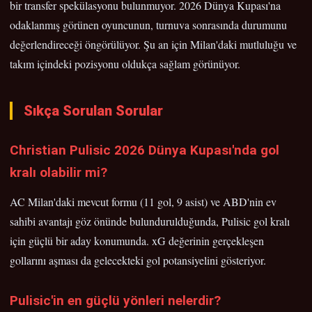
bir transfer spekülasyonu bulunmuyor. 2026 Dünya Kupası'na
odaklanmış görünen oyuncunun, turnuva sonrasında durumunu
değerlendireceği öngörülüyor. Şu an için Milan'daki mutluluğu ve
takım içindeki pozisyonu oldukça sağlam görünüyor.
Sıkça Sorulan Sorular
Christian Pulisic 2026 Dünya Kupası'nda gol
kralı olabilir mi?
AC Milan'daki mevcut formu (11 gol, 9 asist) ve ABD'nin ev
sahibi avantajı göz önünde bulundurulduğunda, Pulisic gol kralı
için güçlü bir aday konumunda. xG değerinin gerçekleşen
gollarını aşması da gelecekteki gol potansiyelini gösteriyor.
Pulisic'in en güçlü yönleri nelerdir?