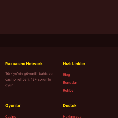
Raxcasino Network
Hızlı Linkler
Türkiye'nin güvenilir bahis ve
Blog
casino rehberi. 18+ sorumlu
Bonuslar
oyun.
Rehber
Oyunlar
Destek
Casino
Hakkımızda