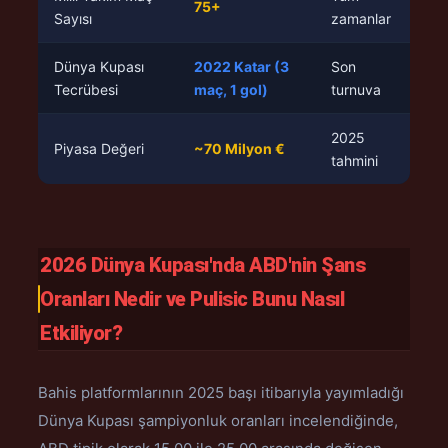
75+
Sayısı
zamanlar
Dünya Kupası
2022 Katar (3
Son
Tecrübesi
maç, 1 gol)
turnuva
2025
Piyasa Değeri
~70 Milyon €
tahmini
2026 Dünya Kupası'nda ABD'nin Şans
Oranları Nedir ve Pulisic Bunu Nasıl
Etkiliyor?
Bahis platformlarının 2025 başı itibarıyla yayımladığı
Dünya Kupası şampiyonluk oranları incelendiğinde,