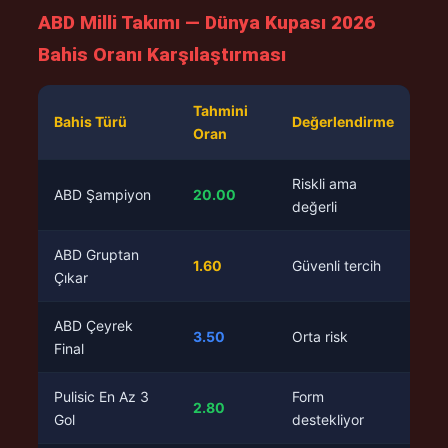
ABD Milli Takımı — Dünya Kupası 2026
Bahis Oranı Karşılaştırması
Tahmini
Bahis Türü
Değerlendirme
Oran
Riskli ama
ABD Şampiyon
20.00
değerli
ABD Gruptan
1.60
Güvenli tercih
Çıkar
ABD Çeyrek
3.50
Orta risk
Final
Pulisic En Az 3
Form
2.80
Gol
destekliyor