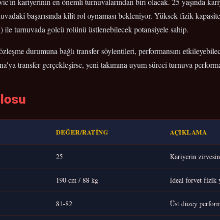
'in kariyerinin en önemli turnuvalarından biri olacak. 25 yaşında kariy
uvadaki başarısında kilit rol oynaması bekleniyor. Yüksek fizik kapasitesi
le turnuvada golcü rolünü üstlenebilecek potansiyele sahip.
zleşme durumuna bağlı transfer söylentileri, performansını etkileyebilec
ona'ya transfer gerçekleşirse, yeni takımına uyum süreci turnuva performan
blosu
DEĞER/RATING
AÇIKLAMA
25
Kariyerin zirvesi
190 cm / 88 kg
İdeal forvet fizik 
81-82
Üst düzey perfor