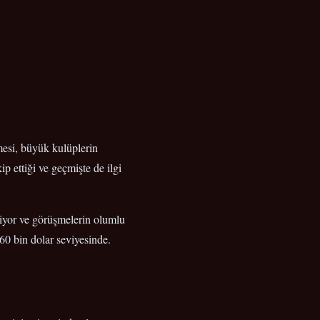
mesi, büyük kulüplerin
 ettiği ve geçmişte de ilgi
diyor ve görüşmelerin olumlu
60 bin dolar seviyesinde.