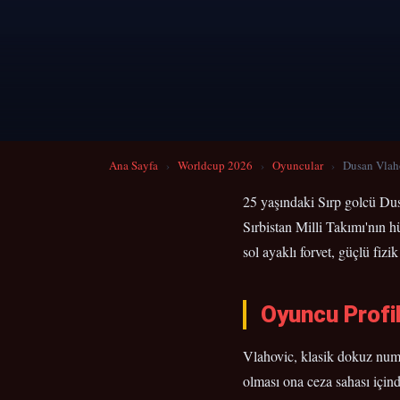
Ana Sayfa
›
Worldcup 2026
›
Oyuncular
›
Dusan Vlah
25 yaşındaki Sırp golcü Dusa
Sırbistan Milli Takımı'nın 
sol ayaklı forvet, güçlü fizik
Oyuncu Profil
Vlahovic, klasik dokuz numa
olması ona ceza sahası içind