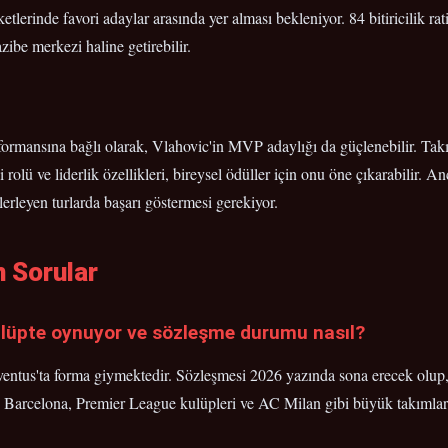
tlerinde favori adaylar arasında yer alması bekleniyor. 84 bitiricilik ratin
zibe merkezi haline getirebilir.
rformansına bağlı olarak, Vlahovic'in MVP adaylığı da güçlenebilir. T
olü ve liderlik özellikleri, bireysel ödüller için onu öne çıkarabilir. An
erleyen turlarda başarı göstermesi gerekiyor.
n Sorular
ulüpte oynuyor ve sözleşme durumu nasıl?
entus'ta forma giymektedir. Sözleşmesi 2026 yazında sona erecek olup
 Barcelona, Premier League kulüpleri ve AC Milan gibi büyük takımları