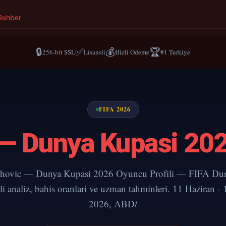
Rehber
🔒
✅
💰
🏆
256-bit SSL
Lisansli
Hizli Odeme
#1 Turkiye
FIFA 2026
— Dunya Kupasi 202
hovic — Dunya Kupasi 2026 Oyuncu Profili — FIFA Du
li analiz, bahis oranlari ve uzman tahminleri. 11 Haziran 
2026, ABD/