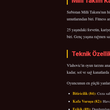
Milli Takım Ka
Sırbistan Milli Takımı'nın 
umutlarından biri. Fitness 
25 yaşındaki forvetin, kariy
biri. Genç yaşına rağmen sah
Teknik Özelli
Vlahovic'in oyun tarzını anal
kadar, sol ve sağ kanatlarda 
Oyuncunun en güçlü yanları
Bitiricilik (84):
Ceza sah
Kafa Vuruşu (82):
Hava 
Frikik (89):
Durdurulan t