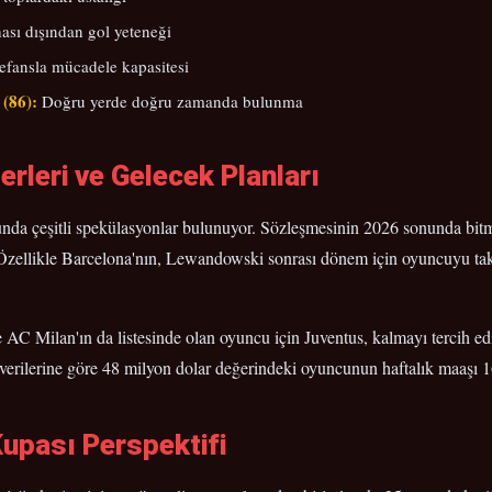
ası dışından gol yeteneği
fansla mücadele kapasitesi
(86):
Doğru yerde doğru zamanda bulunma
rleri ve Gelecek Planları
nda çeşitli spekülasyonlar bulunuyor. Sözleşmesinin 2026 sonunda bit
zellikle Barcelona'nın, Lewandowski sonrası dönem için oyuncuyu takip
 AC Milan'ın da listesinde olan oyuncu için Juventus, kalmayı tercih e
6 verilerine göre 48 milyon dolar değerindeki oyuncunun haftalık maaşı 1
upası Perspektifi