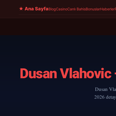
★ Ana Sayfa
Blog
Casino
Canlı Bahis
Bonuslar
Haberler
Dusan Vlahovic 
Dusan Vla
2026 detay