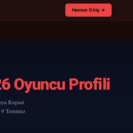
Hemen Giriş →
6 Oyuncu Profili
nya Kupasi
- 19 Temmuz