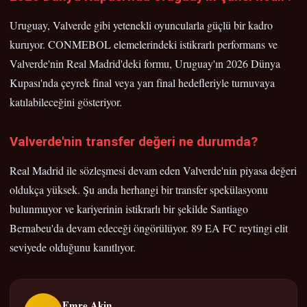
Uruguay, Valverde gibi yetenekli oyuncularla güçlü bir kadro
kuruyor. CONMEBOL elemelerindeki istikrarlı performans ve
Valverde'nin Real Madrid'deki formu, Uruguay'ın 2026 Dünya
Kupası'nda çeyrek final veya yarı final hedefleriyle turnuvaya
katılabileceğini gösteriyor.
Valverde'nin transfer değeri ne durumda?
Real Madrid ile sözleşmesi devam eden Valverde'nin piyasa değeri
oldukça yüksek. Şu anda herhangi bir transfer spekülasyonu
bulunmuyor ve kariyerinin istikrarlı bir şekilde Santiago
Bernabeu'da devam edeceği öngörülüyor. 89 EA FC reytingi elit
seviyede olduğunu kanıtlıyor.
Emre Akin