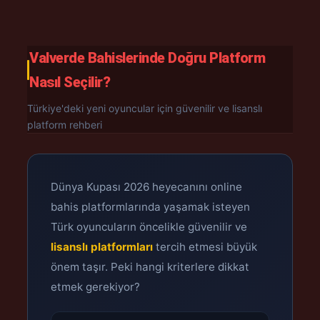
Valverde Bahislerinde Doğru Platform
Nasıl Seçilir?
Türkiye'deki yeni oyuncular için güvenilir ve lisanslı
platform rehberi
Dünya Kupası 2026 heyecanını online
bahis platformlarında yaşamak isteyen
Türk oyuncuların öncelikle güvenilir ve
lisanslı platformları
tercih etmesi büyük
önem taşır. Peki hangi kriterlere dikkat
etmek gerekiyor?