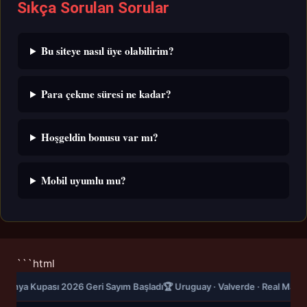
Sıkça Sorulan Sorular
Bu siteye nasıl üye olabilirim?
Para çekme süresi ne kadar?
Hoşgeldin bonusu var mı?
Mobil uyumlu mu?
```html
Dünya Kupası 2026 Geri Sayım Başladı
🏆 Uruguay · Valverde · Real Madri