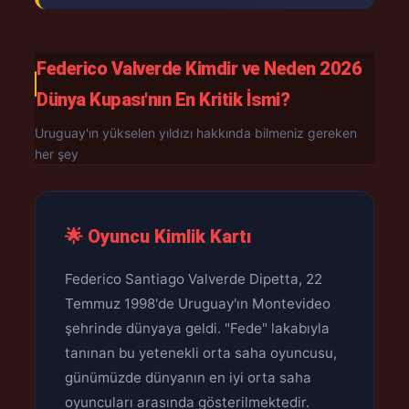
Federico Valverde Kimdir ve Neden 2026
Dünya Kupası'nın En Kritik İsmi?
Uruguay'ın yükselen yıldızı hakkında bilmeniz gereken
her şey
🌟 Oyuncu Kimlik Kartı
Federico Santiago Valverde Dipetta, 22
Temmuz 1998'de Uruguay'ın Montevideo
şehrinde dünyaya geldi. "Fede" lakabıyla
tanınan bu yetenekli orta saha oyuncusu,
günümüzde dünyanın en iyi orta saha
oyuncuları arasında gösterilmektedir.