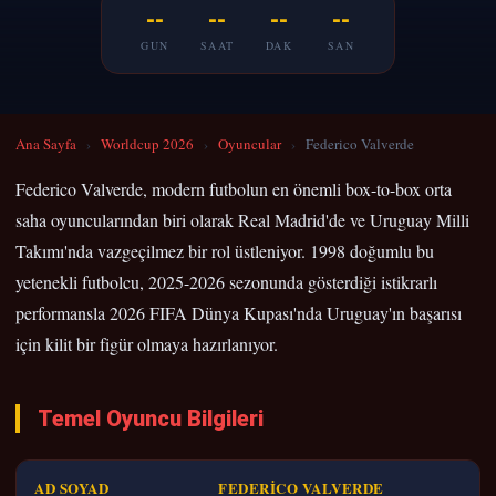
--
--
--
--
GUN
SAAT
DAK
SAN
Ana Sayfa
›
Worldcup 2026
›
Oyuncular
›
Federico Valverde
Federico Valverde, modern futbolun en önemli box-to-box orta
saha oyuncularından biri olarak Real Madrid'de ve Uruguay Milli
Takımı'nda vazgeçilmez bir rol üstleniyor. 1998 doğumlu bu
yetenekli futbolcu, 2025-2026 sezonunda gösterdiği istikrarlı
performansla 2026 FIFA Dünya Kupası'nda Uruguay'ın başarısı
için kilit bir figür olmaya hazırlanıyor.
Temel Oyuncu Bilgileri
AD SOYAD
FEDERICO VALVERDE