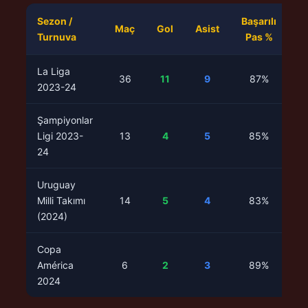
Sezon /
Başarılı
Maç
Gol
Asist
P
Turnuva
Pas %
La Liga
36
11
9
87%
2023-24
Şampiyonlar
Ligi 2023-
13
4
5
85%
24
Uruguay
Milli Takımı
14
5
4
83%
(2024)
Copa
América
6
2
3
89%
2024