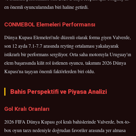
en önemli oyuncularından biri haline getirdi.
CONMEBOL Elemeleri Performansı
Dünya Kupası Elemeleri'nde düzenli olarak forma giyen Valverde,
son 12 ayda 7.1-7.7 arasında reyting ortalaması yakalayarak
istikrarlı bir performans sergiliyor. Orta saha motoruyla Uruguay'ın
elem başarısında kilit rol üstlenen oyuncu, takımını 2026 Dünya
Kupası'na taşıyan önemli faktörlerden biri oldu.
Bahis Perspektifi ve Piyasa Analizi
Gol Kralı Oranları
2026 FIFA Dünya Kupası gol kralı bahislerinde Valverde, box-to-
box oyun tarzı nedeniyle doğrudan favoriler arasında yer almasa