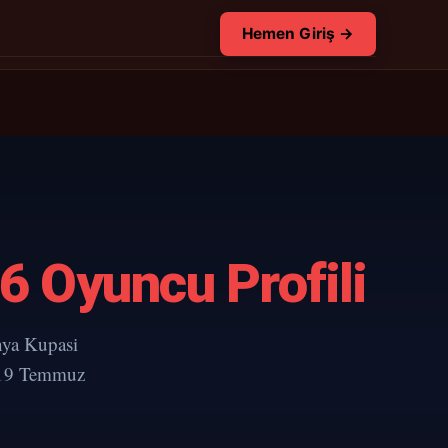
Hemen Giriş →
6 Oyuncu Profili
ya Kupasi
- 19 Temmuz