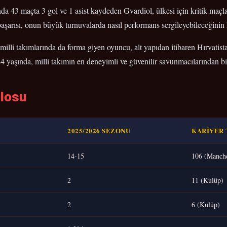
nda 43 maçta 3 gol ve 1 asist kaydeden Gvardiol, ülkesi için kritik maçl
arısı, onun büyük turnuvalarda nasıl performans sergileyebileceğinin ka
lli takımlarında da forma giyen oyuncu, alt yapıdan itibaren Hırvatist
4 yaşında, milli takımın en deneyimli ve güvenilir savunmacılarından 
blosu
2025/2026 SEZONU
KARIYER
14-15
106 (Manche
2
11 (Kulüp)
2
6 (Kulüp)