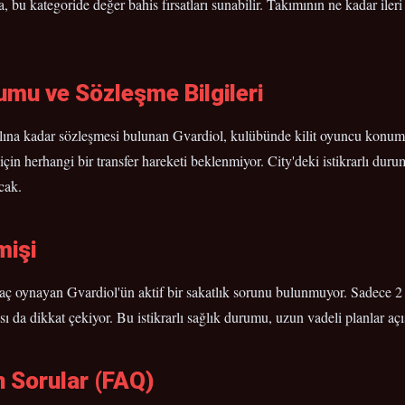
 bu kategoride değer bahis fırsatları sunabilir. Takımının ne kadar ileri
umu ve Sözleşme Bilgileri
ılına kadar sözleşmesi bulunan Gvardiol, kulübünde kilit oyuncu konu
için herhangi bir transfer hareketi beklenmiyor. City'deki istikrarlı d
cak.
mişi
oynayan Gvardiol'ün aktif bir sakatlık sorunu bulunmuyor. Sadece 2 s
 da dikkat çekiyor. Bu istikrarlı sağlık durumu, uzun vadeli planlar aç
n Sorular (FAQ)