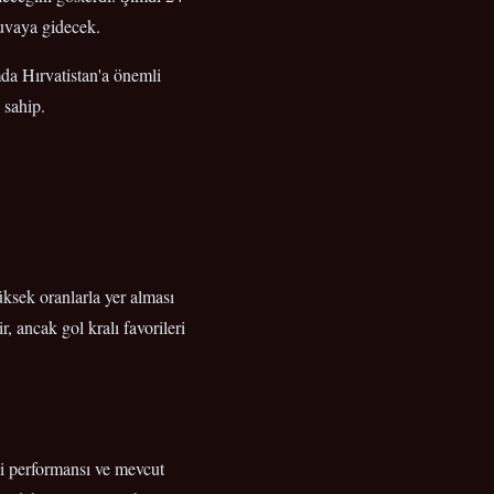
nuvaya gidecek.
a Hırvatistan'a önemli
 sahip.
sek oranlarla yer alması
, ancak gol kralı favorileri
ki performansı ve mevcut