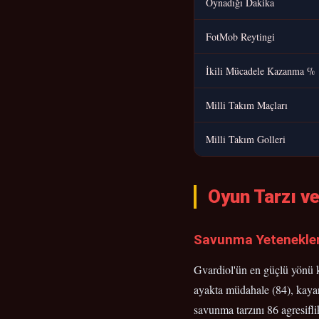
Oynadığı Dakika
FotMob Reytingi
İkili Mücadele Kazanma %
Milli Takım Maçları
Milli Takım Golleri
Oyun Tarzı ve
Savunma Yetenekler
Gvardiol'ün en güçlü yönü 
ayakta müdahale (84), kayar
savunma tarzını 86 agresifl