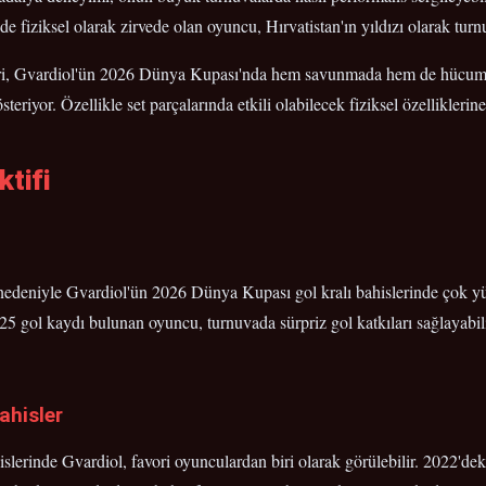
 fiziksel olarak zirvede olan oyuncu, Hırvatistan'ın yıldızı olarak tur
leri, Gvardiol'ün 2026 Dünya Kupası'nda hem savunmada hem de hücumd
steriyor. Özellikle set parçalarında etkili olabilecek fiziksel özelliklerine
tifi
deniyle Gvardiol'ün 2026 Dünya Kupası gol kralı bahislerinde çok yük
25 gol kaydı bulunan oyuncu, turnuvada sürpriz gol katkıları sağlayabilir
ahisler
slerinde Gvardiol, favori oyunculardan biri olarak görülebilir. 2022'de