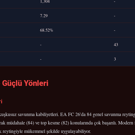
1,304
-
7.29
-
68.52%
-
-
43
-
3
 Güçlü Yönleri
i
kuşkusuz savunma kabiliyetleri. EA FC 26'da 84 genel savunma reyting
ak müdahale (84) ve top kesme (82) konularında çok başarılı. Modern fu
ik reytingiyle mükemmel şekilde uygulayabiliyor.