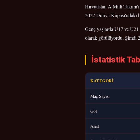
Hırvatistan A Milli Takımı'
2022 Dünya Kupası'ndaki baş
Genç yaşlarda U17 ve U21 mi
olarak görülüyordu. Şimdi 2
İstatistik Ta
KATEGORI
Maç Sayısı
Gol
Asist