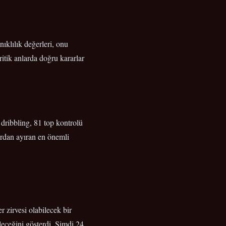
ıklılık değerleri, onu
ritik anlarda doğru kararlar
ribbling, 81 top kontrolü
ardan ayıran en önemli
zirvesi olabilecek bir
eceğini gösterdi. Şimdi 24