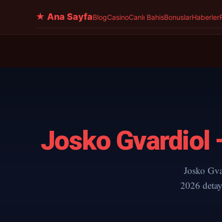
★ Ana Sayfa
Blog
Casino
Canlı Bahis
Bonuslar
Haberler
Josko Gvardiol 
Josko Gv
2026 detay