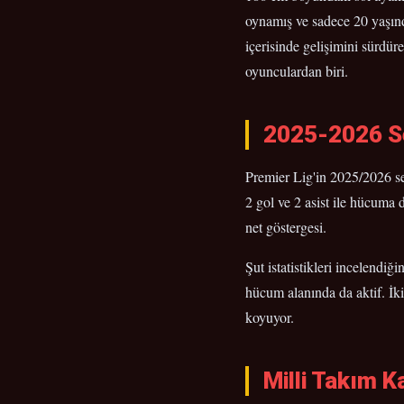
oynamış ve sadece 20 yaşınd
içerisinde gelişimini sürdü
oyunculardan biri.
2025-2026 Se
Premier Lig'in 2025/2026 se
2 gol ve 2 asist ile hücuma 
net göstergesi.
Şut istatistikleri incelendi
hücum alanında da aktif. İki
koyuyor.
Milli Takım Ka