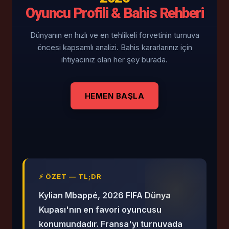
Oyuncu Profili & Bahis Rehberi
Dünyanın en hızlı ve en tehlikeli forvetinin turnuva
öncesi kapsamlı analizi. Bahis kararlarınız için
ihtiyacınız olan her şey burada.
HEMEN BAŞLA
⚡ ÖZET — TL;DR
Kylian Mbappé, 2026 FIFA Dünya
Kupası'nın en favori oyuncusu
konumundadır. Fransa'yı turnuvada