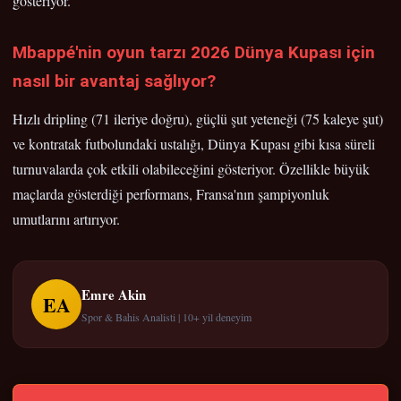
gösteriyor.
Mbappé'nin oyun tarzı 2026 Dünya Kupası için
nasıl bir avantaj sağlıyor?
Hızlı dripling (71 ileriye doğru), güçlü şut yeteneği (75 kaleye şut)
ve kontratak futbolundaki ustalığı, Dünya Kupası gibi kısa süreli
turnuvalarda çok etkili olabileceğini gösteriyor. Özellikle büyük
maçlarda gösterdiği performans, Fransa'nın şampiyonluk
umutlarını artırıyor.
Emre Akin
EA
Spor & Bahis Analisti | 10+ yil deneyim