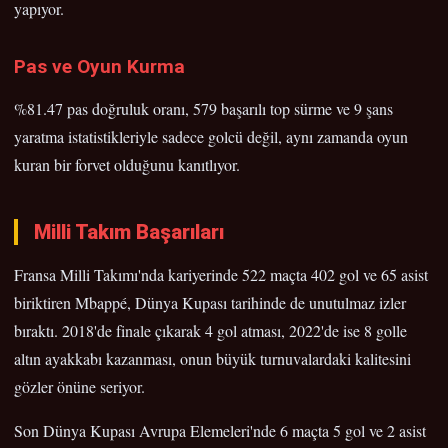
yapıyor.
Pas ve Oyun Kurma
%81.47 pas doğruluk oranı, 579 başarılı top sürme ve 9 şans
yaratma istatistikleriyle sadece golcü değil, aynı zamanda oyun
kuran bir forvet olduğunu kanıtlıyor.
Milli Takım Başarıları
Fransa Milli Takımı'nda kariyerinde 522 maçta 402 gol ve 65 asist
biriktiren Mbappé, Dünya Kupası tarihinde de unutulmaz izler
bıraktı. 2018'de finale çıkarak 4 gol atması, 2022'de ise 8 golle
altın ayakkabı kazanması, onun büyük turnuvalardaki kalitesini
gözler önüne seriyor.
Son Dünya Kupası Avrupa Elemeleri'nde 6 maçta 5 gol ve 2 asist