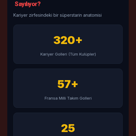
Sayılıyor?
Kariyer zirfesindeki bir süperstarin anatomisi
320+
Kariyer Golleri (Tüm Kulüpler)
57+
Fransa Milli Takım Golleri
25