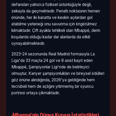
defansları yalnızca fiziksel üstünlüğüyle değil,
zekayla da geçmektedir. Penaltı noktasının hemen
önünde, her iki kanatta ve keskin açılardan gol
atabilme yeteneği onu savunma için öngörülmez
kılmaktadır. Çift ayakla tehlikeli olan Mbappé, derin
koşularda olduğu kadar dar alanlarda da etkili
oynayabilmektedir.
2023-24 sezonunda Real Madrid formasıyla La
Liga'da 33 maçta 24 gol ve 8 asist kayıt eden
Mbappé, Şampiyonlar Ligi'nde de belirleyici
olmuştur. Kariyer şampiyonlukları ve bireysel ödülleri
göz önüne alındığında, 2026'ya geldiğinde hem
tecrübeli hem de açlığını yitirmemiş bir oyuncu
portresi ortaya çıkmaktadır.
Mbappé'nin Dünya Kupası İstatistikleri