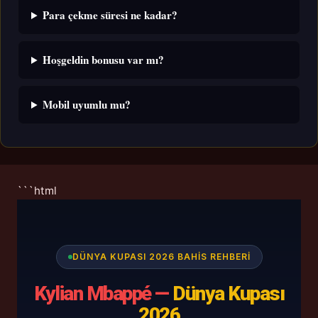
Para çekme süresi ne kadar?
Hoşgeldin bonusu var mı?
Mobil uyumlu mu?
```html
DÜNYA KUPASI 2026 BAHIS REHBERI
Kylian Mbappé —
Dünya Kupası
2026