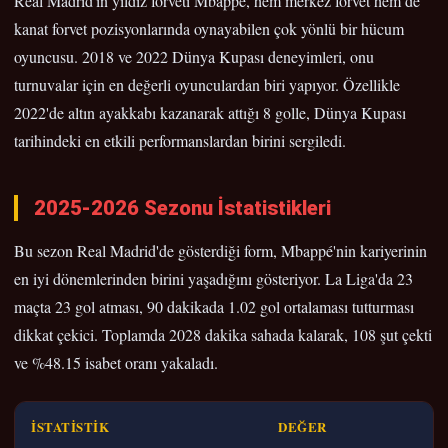
Real Madrid'in yıldız forveti Mbappé, hem merkez forvet hem de
kanat forvet pozisyonlarında oynayabilen çok yönlü bir hücum
oyuncusu. 2018 ve 2022 Dünya Kupası deneyimleri, onu
turnuvalar için en değerli oyunculardan biri yapıyor. Özellikle
2022'de altın ayakkabı kazanarak attığı 8 golle, Dünya Kupası
tarihindeki en etkili performanslardan birini sergiledi.
2025-2026 Sezonu İstatistikleri
Bu sezon Real Madrid'de gösterdiği form, Mbappé'nin kariyerinin
en iyi dönemlerinden birini yaşadığını gösteriyor. La Liga'da 23
maçta 23 gol atması, 90 dakikada 1.02 gol ortalaması tutturması
dikkat çekici. Toplamda 2028 dakika sahada kalarak, 108 şut çekti
ve %48.15 isabet oranı yakaladı.
İSTATISTIK
DEĞER