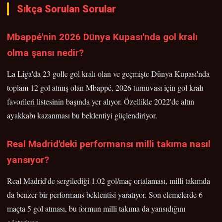
Sıkça Sorulan Sorular
Mbappé'nin 2026 Dünya Kupası'nda gol kralı
olma şansı nedir?
La Liga'da 23 golle gol kralı olan ve geçmişte Dünya Kupası'nda
toplam 12 gol atmış olan Mbappé, 2026 turnuvası için gol kralı
favorileri listesinin başında yer alıyor. Özellikle 2022'de altın
ayakkabı kazanması bu beklentiyi güçlendiriyor.
Real Madrid'deki performansı milli takıma nasıl
yansıyor?
Real Madrid'de sergilediği 1.02 gol/maç ortalaması, milli takımda
da benzer bir performans beklentisi yaratıyor. Son elemelerde 6
maçta 5 gol atması, bu formun milli takıma da yansıdığını