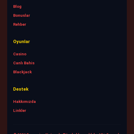
Blog
Bonuslar
Rehber
Oyunlar
Casino
Canlı Bahis
Blackjack
Destek
Hakkımızda
Linkler