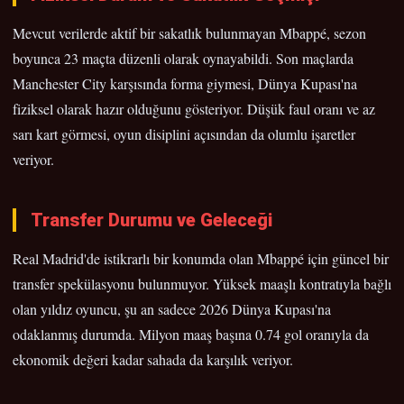
Mevcut verilerde aktif bir sakatlık bulunmayan Mbappé, sezon
boyunca 23 maçta düzenli olarak oynayabildi. Son maçlarda
Manchester City karşısında forma giymesi, Dünya Kupası'na
fiziksel olarak hazır olduğunu gösteriyor. Düşük faul oranı ve az
sarı kart görmesi, oyun disiplini açısından da olumlu işaretler
veriyor.
Transfer Durumu ve Geleceği
Real Madrid'de istikrarlı bir konumda olan Mbappé için güncel bir
transfer spekülasyonu bulunmuyor. Yüksek maaşlı kontratıyla bağlı
olan yıldız oyuncu, şu an sadece 2026 Dünya Kupası'na
odaklanmış durumda. Milyon maaş başına 0.74 gol oranıyla da
ekonomik değeri kadar sahada da karşılık veriyor.