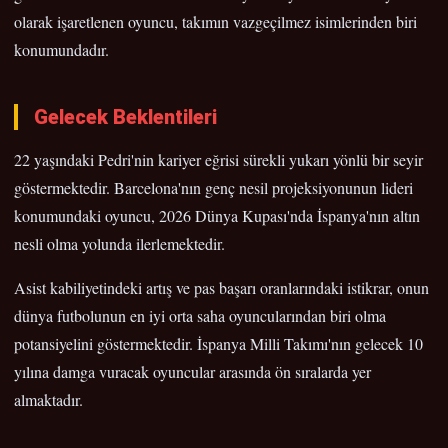
olarak işaretlenen oyuncu, takımın vazgeçilmez isimlerinden biri
konumundadır.
Gelecek Beklentileri
22 yaşındaki Pedri'nin kariyer eğrisi sürekli yukarı yönlü bir seyir
göstermektedir. Barcelona'nın genç nesil projeksiyonunun lideri
konumundaki oyuncu, 2026 Dünya Kupası'nda İspanya'nın altın
nesli olma yolunda ilerlemektedir.
Asist kabiliyetindeki artış ve pas başarı oranlarındaki istikrar, onun
dünya futbolunun en iyi orta saha oyuncularından biri olma
potansiyelini göstermektedir. İspanya Milli Takımı'nın gelecek 10
yılına damga vuracak oyuncular arasında ön sıralarda yer
almaktadır.