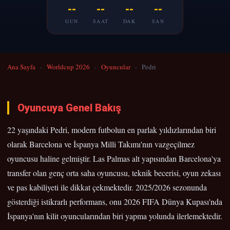
--
--
--
--
GUN
SAAT
DAK
SAN
Ana Sayfa
›
Worldcup 2026
›
Oyuncular
›
Pedri
Oyuncuya Genel Bakış
22 yaşındaki Pedri, modern futbolun en parlak yıldızlarından biri
olarak Barcelona ve İspanya Milli Takımı'nın vazgeçilmez
oyuncusu haline gelmiştir. Las Palmas alt yapısından Barcelona'ya
transfer olan genç orta saha oyuncusu, teknik becerisi, oyun zekası
ve pas kabiliyeti ile dikkat çekmektedir. 2025/2026 sezonunda
gösterdiği istikrarlı performans, onu 2026 FIFA Dünya Kupası'nda
İspanya'nın kilit oyuncularından biri yapma yolunda ilerlemektedir.