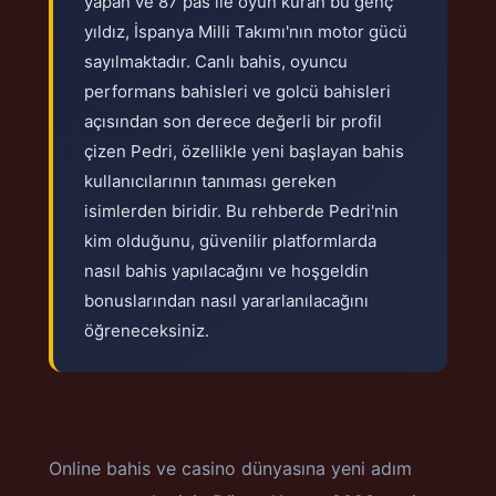
yapan ve 87 pas ile oyun kuran bu genç
yıldız, İspanya Milli Takımı'nın motor gücü
sayılmaktadır. Canlı bahis, oyuncu
performans bahisleri ve golcü bahisleri
açısından son derece değerli bir profil
çizen Pedri, özellikle yeni başlayan bahis
kullanıcılarının tanıması gereken
isimlerden biridir. Bu rehberde Pedri'nin
kim olduğunu, güvenilir platformlarda
nasıl bahis yapılacağını ve hoşgeldin
bonuslarından nasıl yararlanılacağını
öğreneceksiniz.
Online bahis ve casino dünyasına yeni adım