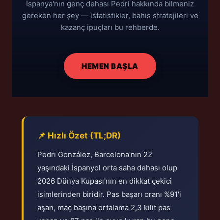
İspanya'nın genç dehası Pedri hakkında bilmeniz
gereken her şey — istatistikler, bahis stratejileri ve
kazanç ipuçları bu rehberde.
HEMEN BAŞLA
📌 Hızlı Özet (TL;DR)
Pedri González, Barcelona'nın 22
yaşındaki İspanyol orta saha dehası olup
2026 Dünya Kupası'nın en dikkat çekici
isimlerinden biridir. Pas başarı oranı %91'i
aşan, maç başına ortalama 2,3 kilit pas