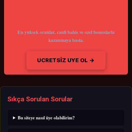
Hemen Bahis Yapmaya
Basla
En yuksek oranlar, canli bahis ve ozel bonuslarla
kazanmaya basla.
UCRETSIZ UYE OL →
Sıkça Sorulan Sorular
Bu siteye nasıl üye olabilirim?