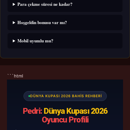
Para çekme süresi ne kadar?
Hoşgeldin bonusu var mı?
Mobil uyumlu mu?
```html
DÜNYA KUPASI 2026 BAHIS REHBERI
Pedri:
Dünya Kupası 2026
Oyuncu Profili