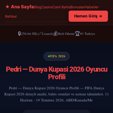
★ Ana Sayfa
Blog
Casino
Canlı Bahis
Bonuslar
Haberler
Hemen Giriş →
Rehber
🔒
✅
💰
🏆
256-bit SSL
Lisansli
Hizli Odeme
#1 Turkiye
FIFA 2026
Pedri — Dunya Kupasi 2026 Oyuncu
Profili
Pedri — Dunya Kupasi 2026 Oyuncu Profili — FIFA Dunya
Kupasi 2026 detayli analiz, bahis oranlari ve uzman tahminleri. 11
Haziran - 19 Temmuz 2026, ABD/Kanada/Me