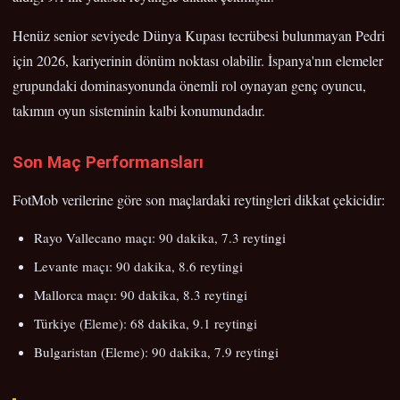
Henüz senior seviyede Dünya Kupası tecrübesi bulunmayan Pedri
için 2026, kariyerinin dönüm noktası olabilir. İspanya'nın elemeler
grupundaki dominasyonunda önemli rol oynayan genç oyuncu,
takımın oyun sisteminin kalbi konumundadır.
Son Maç Performansları
FotMob verilerine göre son maçlardaki reytingleri dikkat çekicidir:
Rayo Vallecano maçı: 90 dakika, 7.3 reytingi
Levante maçı: 90 dakika, 8.6 reytingi
Mallorca maçı: 90 dakika, 8.3 reytingi
Türkiye (Eleme): 68 dakika, 9.1 reytingi
Bulgaristan (Eleme): 90 dakika, 7.9 reytingi