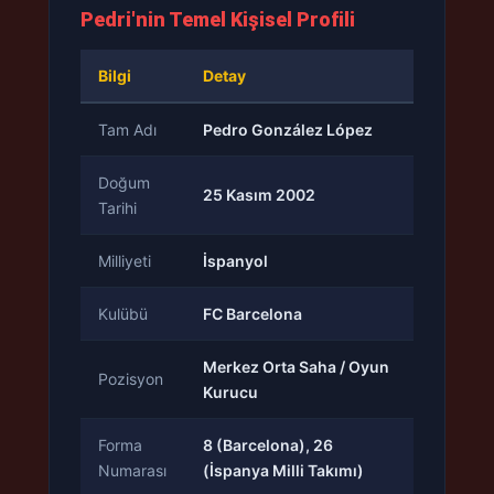
Pedri'nin Temel Kişisel Profili
Bilgi
Detay
Tam Adı
Pedro González López
Doğum
25 Kasım 2002
Tarihi
Milliyeti
İspanyol
Kulübü
FC Barcelona
Merkez Orta Saha / Oyun
Pozisyon
Kurucu
Forma
8 (Barcelona), 26
Numarası
(İspanya Milli Takımı)