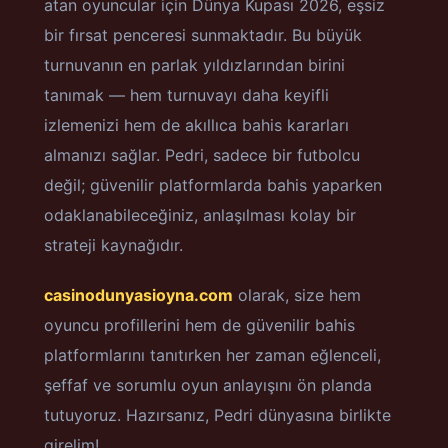
atan oyuncular için Dünya Kupası 2026, eşsiz
bir fırsat penceresi sunmaktadır. Bu büyük
turnuvanın en parlak yıldızlarından birini
tanımak — hem turnuvayı daha keyifli
izlemenizi hem de akıllıca bahis kararları
almanızı sağlar. Pedri, sadece bir futbolcu
değil; güvenilir platformlarda bahis yaparken
odaklanabileceğiniz, anlaşılması kolay bir
strateji kaynağıdır.
casinodunyasioyna.com
olarak, size hem
oyuncu profillerini hem de güvenilir bahis
platformlarını tanıtırken her zaman eğlenceli,
şeffaf ve sorumlu oyun anlayışını ön planda
tutuyoruz. Hazırsanız, Pedri dünyasına birlikte
girelim!