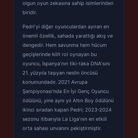
olgun oyun zekasına sahip isimlerinden
biridir.
Pedri'yi diğer oyunculardan ayıran en
önemli özellik, sahada yarattığı akış ve
dengedir. Hem savunma hem hücum
geçişlerinde kilit rol oynayan bu
oyuncu, İspanya'nın tiki-taka DNA'sını
21. yüzyıla taşıyan neslin öncüsü
konumundadır. 2021 Avrupa
Şampiyonası'nda En İyi Genç Oyuncu
ödülünü, yine aynı yıl Altın Boy ödülünü
ikinci sıradan kapan Pedri; 2023-2024
sezonu itibarıyla La Liga'nın en etkili
orta sahası unvanını pekiştirmiştir.