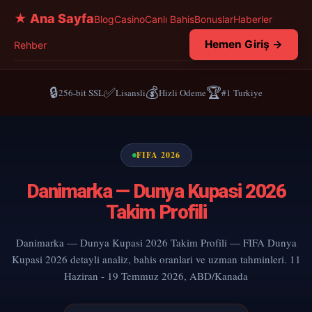
★ Ana Sayfa
Blog
Casino
Canlı Bahis
Bonuslar
Haberler
Hemen Giriş →
Rehber
🔒
✅
💰
🏆
256-bit SSL
Lisansli
Hizli Odeme
#1 Turkiye
FIFA 2026
Danimarka — Dunya Kupasi 2026
Takim Profili
Danimarka — Dunya Kupasi 2026 Takim Profili — FIFA Dunya
Kupasi 2026 detayli analiz, bahis oranlari ve uzman tahminleri. 11
Haziran - 19 Temmuz 2026, ABD/Kanada