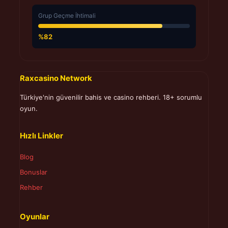
Grup Geçme İhtimali
%82
Raxcasino Network
Türkiye'nin güvenilir bahis ve casino rehberi. 18+ sorumlu
oyun.
Hızlı Linkler
Blog
Bonuslar
Rehber
Oyunlar