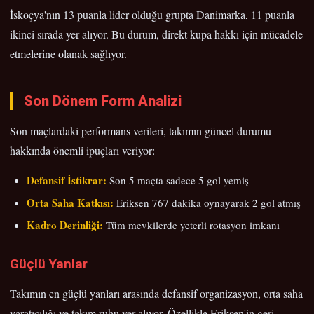
İskoçya'nın 13 puanla lider olduğu grupta Danimarka, 11 puanla
ikinci sırada yer alıyor. Bu durum, direkt kupa hakkı için mücadele
etmelerine olanak sağlıyor.
Son Dönem Form Analizi
Son maçlardaki performans verileri, takımın güncel durumu
hakkında önemli ipuçları veriyor:
Defansif İstikrar:
Son 5 maçta sadece 5 gol yemiş
Orta Saha Katkısı:
Eriksen 767 dakika oynayarak 2 gol atmış
Kadro Derinliği:
Tüm mevkilerde yeterli rotasyon imkanı
Güçlü Yanlar
Takımın en güçlü yanları arasında defansif organizasyon, orta saha
yaratıcılığı ve takım ruhu yer alıyor. Özellikle Eriksen'in geri