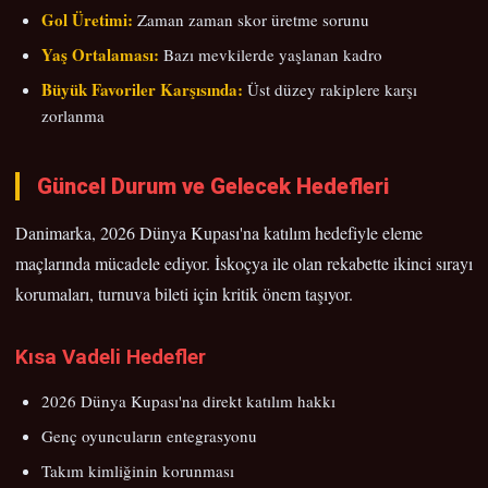
Gol Üretimi:
Zaman zaman skor üretme sorunu
Yaş Ortalaması:
Bazı mevkilerde yaşlanan kadro
Büyük Favoriler Karşısında:
Üst düzey rakiplere karşı
zorlanma
Güncel Durum ve Gelecek Hedefleri
Danimarka, 2026 Dünya Kupası'na katılım hedefiyle eleme
maçlarında mücadele ediyor. İskoçya ile olan rekabette ikinci sırayı
korumaları, turnuva bileti için kritik önem taşıyor.
Kısa Vadeli Hedefler
2026 Dünya Kupası'na direkt katılım hakkı
Genç oyuncuların entegrasyonu
Takım kimliğinin korunması