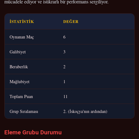
mücadele ediyor ve istikrarlı bir performans sergiliyor.
İSTATISTIK
DEĞER
Oynanan Maç
6
Galibiyet
3
Beraberlik
2
Mağlubiyet
1
Toplam Puan
11
Grup Sıralaması
2. (İskoçya'nın ardından)
Eleme Grubu Durumu