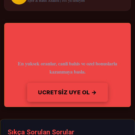
Spor & Bahis Analisti | 10+ yil deneyim
Hemen Bahis Yapmaya
Basla
En yuksek oranlar, canli bahis ve ozel bonuslarla
kazanmaya basla.
UCRETSIZ UYE OL →
Sıkça Sorulan Sorular