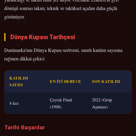
dönüşü sonrası takım, teknik ve taktiksel açıdan daha güçlü
görünüyor.
Dünya Kupası Tarihçesi
Danimarka'nın Dünya Kupası serüveni, sınırlı katılım sayısına
rağmen dikkat çekici:
KATILIM
EN İYI DERECE
SON KATILIM
SAYISI
Çeyrek Final
2022 (Grup
4 kez
(1998)
Aşaması)
Tarihi Başarılar