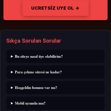
UCRETSIZ UYE OL →
Sıkça Sorulan Sorular
Bu siteye nasıl üye olabilirim?
Para çekme süresi ne kadar?
Hoşgeldin bonusu var mı?
Mobil uyumlu mu?