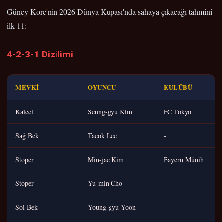
Güney Kore'nin 2026 Dünya Kupası'nda sahaya çıkacağı tahmini
ilk 11:
4-2-3-1 Dizilimi
MEVKI
OYUNCU
KULÜBÜ
Kaleci
Seung-gyu Kim
FC Tokyo
Sağ Bek
Taeok Lee
-
Stoper
Min-jae Kim
Bayern Münih
Stoper
Yu-min Cho
-
Sol Bek
Young-gyu Yoon
-