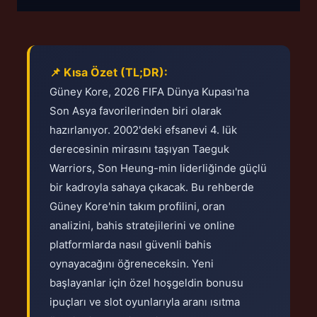
📌 Kısa Özet (TL;DR):
Güney Kore, 2026 FIFA Dünya Kupası'na
Son Asya favorilerinden biri olarak
hazırlanıyor. 2002'deki efsanevi 4. lük
derecesinin mirasını taşıyan Taeguk
Warriors, Son Heung-min liderliğinde güçlü
bir kadroyla sahaya çıkacak. Bu rehberde
Güney Kore'nin takım profilini, oran
analizini, bahis stratejilerini ve online
platformlarda nasıl güvenli bahis
oynayacağını öğreneceksin. Yeni
başlayanlar için özel hoşgeldin bonusu
ipuçları ve slot oyunlarıyla aranı ısıtma