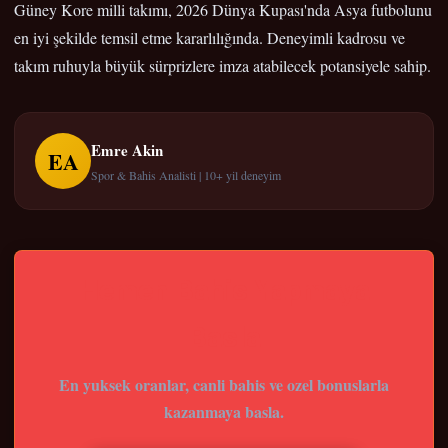
Güney Kore milli takımı, 2026 Dünya Kupası'nda Asya futbolunu
en iyi şekilde temsil etme kararlılığında. Deneyimli kadrosu ve
takım ruhuyla büyük sürprizlere imza atabilecek potansiyele sahip.
Emre Akin
EA
Spor & Bahis Analisti | 10+ yil deneyim
Hemen Bahis Yapmaya
Basla
En yuksek oranlar, canli bahis ve ozel bonuslarla
kazanmaya basla.