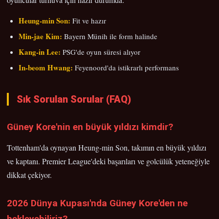
Heung-min Son:
Fit ve hazır
Min-jae Kim:
Bayern Münih ile form halinde
Kang-in Lee:
PSG'de oyun süresi alıyor
In-beom Hwang:
Feyenoord'da istikrarlı performans
Sık Sorulan Sorular (FAQ)
Güney Kore'nin en büyük yıldızı kimdir?
Tottenham'da oynayan Heung-min Son, takımın en büyük yıldızı
ve kaptanı. Premier League'deki başarıları ve golcülük yeteneğiyle
dikkat çekiyor.
2026 Dünya Kupası'nda Güney Kore'den ne
bekleyebiliriz?