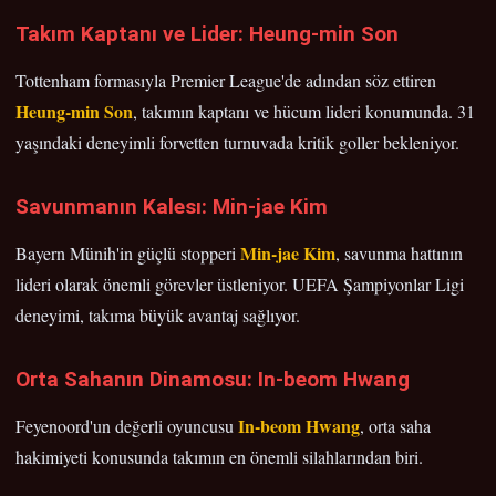
Takım Kaptanı ve Lider: Heung-min Son
Tottenham formasıyla Premier League'de adından söz ettiren
Heung-min Son
, takımın kaptanı ve hücum lideri konumunda. 31
yaşındaki deneyimli forvetten turnuvada kritik goller bekleniyor.
Savunmanın Kalesı: Min-jae Kim
Min-jae Kim
Bayern Münih'in güçlü stopperi
, savunma hattının
lideri olarak önemli görevler üstleniyor. UEFA Şampiyonlar Ligi
deneyimi, takıma büyük avantaj sağlıyor.
Orta Sahanın Dinamosu: In-beom Hwang
In-beom Hwang
Feyenoord'un değerli oyuncusu
, orta saha
hakimiyeti konusunda takımın en önemli silahlarından biri.