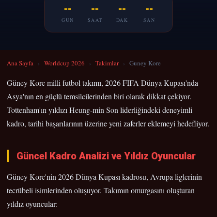
--
--
--
--
GUN
SAAT
DAK
SAN
Ana Sayfa
›
Worldcup 2026
›
Takimlar
›
Guney Kore
Güney Kore milli futbol takımı, 2026 FIFA Dünya Kupası'nda
Asya'nın en güçlü temsilcilerinden biri olarak dikkat çekiyor.
Tottenham'ın yıldızı Heung-min Son liderliğindeki deneyimli
kadro, tarihi başarılarının üzerine yeni zaferler eklemeyi hedefliyor.
Güncel Kadro Analizi ve Yıldız Oyuncular
Güney Kore'nin 2026 Dünya Kupası kadrosu, Avrupa liglerinin
tecrübeli isimlerinden oluşuyor. Takımın omurgasını oluşturan
yıldız oyuncular: