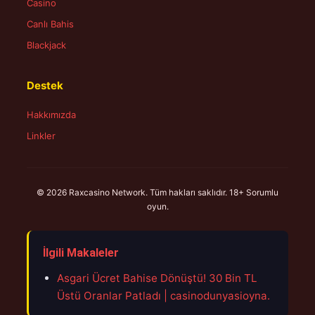
Casino
Canlı Bahis
Blackjack
Destek
Hakkımızda
Linkler
© 2026 Raxcasino Network. Tüm hakları saklıdır. 18+ Sorumlu
oyun.
İlgili Makaleler
Asgari Ücret Bahise Dönüştü! 30 Bin TL
Üstü Oranlar Patladı | casinodunyasioyna.