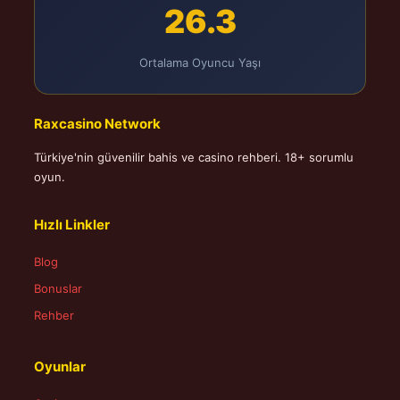
26.3
Ortalama Oyuncu Yaşı
Raxcasino Network
Türkiye'nin güvenilir bahis ve casino rehberi. 18+ sorumlu
oyun.
Hızlı Linkler
Blog
Bonuslar
Rehber
Oyunlar