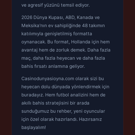
ve agresif yüzünü temsil ediyor.
2026 Dünya Kupası, ABD, Kanada ve
Meksika'nın ev sahipliğinde 48 takımın
katılımıyla genişletilmiş formatta
oynanacak. Bu format, Hollanda için hem
avantaj hem de zorluk demek. Daha fazla
maç, daha fazla heyecan ve daha fazla
bahis fırsatı anlamına geliyor.
Casinodunyasioyna.com olarak sizi bu
heyecan dolu dünyada yönlendirmek için
buradayız. Hem futbol analizini hem de
akıllı bahis stratejisini bir arada
sunduğumuz bu rehber, yeni oyuncular
için özel olarak hazırlandı. Hazırsanız
başlayalım!