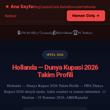
★ Ana Sayfa
Blog
Casino
Canlı Bahis
Bonuslar
Haberler
Hemen Giriş →
Rehber
🔒
✅
💰
🏆
256-bit SSL
Lisansli
Hizli Odeme
#1 Turkiye
FIFA 2026
Hollanda — Dunya Kupasi 2026
Takim Profili
Hollanda — Dunya Kupasi 2026 Takim Profili — FIFA Dunya
Kupasi 2026 detayli analiz, bahis oranlari ve uzman tahminleri. 11
Haziran - 19 Temmuz 2026, ABD/Kanada/