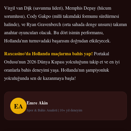
Virgil van Dijk (savunma lideri), Memphis Depay (hücum
sorumlusu), Cody Gakpo (milli takımdaki formunu sürdürmesi
halinde), ve Ryan Gravenberch (orta sahada denge unsuru) takımın
anahtar oyuncuları olacak. Bu dört isimin performansı,
Hollanda'nın turnuvadaki başarısını doğrudan etkileyecek.
Raxcasino'da Hollanda maçlarına bahis yap!
Portakal
Ordusu'nun 2026 Dünya Kupası yolculuğunu takip et ve en iyi
oranlarla bahis deneyimi yaşa. Hollanda'nın şampiyonluk
yolculuğunda sen de kazanmaya başla!
Emre Akin
EA
Spor & Bahis Analisti | 10+ yil deneyim