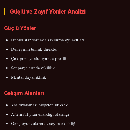
Güçlü ve Zayıf Yönler Analizi
Güçlü Yönler
Dünya standartında savunma oyuncuları
Deneyimli teknik direktör
Çok pozisyonlu oyuncu profili
Set parçalarında etkililik
Mental dayanıklılık
Gelişim Alanları
Yaş ortalaması nispeten yüksek
Alternatif plan eksikliği olasılığı
Genç oyuncuların deneyim eksikliği