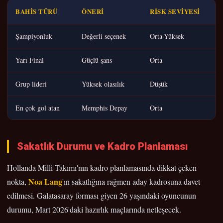
BAHIS TÜRÜ
ÖNERI
RISK SEVIYESI
Şampiyonluk
Değerli seçenek
Orta-Yüksek
Yarı Final
Güçlü şans
Orta
Grup lideri
Yüksek olasılık
Düşük
En çok gol atan
Memphis Depay
Orta
Sakatlık Durumu ve Kadro Planlaması
Hollanda Milli Takımı'nın kadro planlamasında dikkat çeken
Noa Lang
nokta,
'ın sakatlığına rağmen aday kadrosuna davet
edilmesi. Galatasaray forması giyen 26 yaşındaki oyuncunun
durumu, Mart 2026'daki hazırlık maçlarında netleşecek.