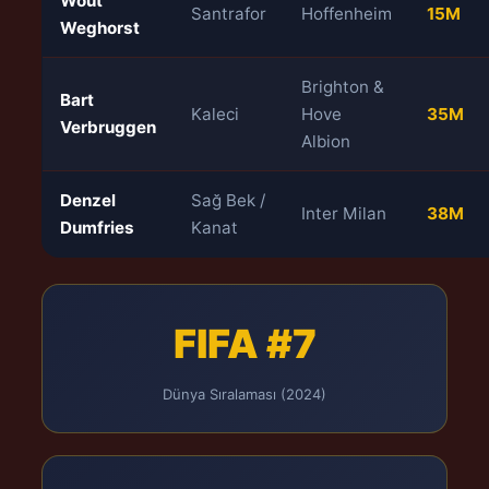
Wout
Santrafor
Hoffenheim
15M
Weghorst
Brighton &
Bart
Kaleci
Hove
35M
Verbruggen
Albion
Denzel
Sağ Bek /
Inter Milan
38M
Dumfries
Kanat
FIFA #7
Dünya Sıralaması (2024)