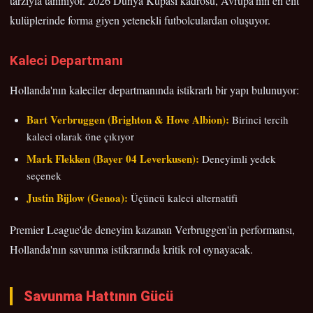
tarzıyla tanınıyor. 2026 Dünya Kupası kadrosu, Avrupa'nın en elit
kulüplerinde forma giyen yetenekli futbolculardan oluşuyor.
Kaleci Departmanı
Hollanda'nın kaleciler departmanında istikrarlı bir yapı bulunuyor:
Bart Verbruggen (Brighton & Hove Albion):
Birinci tercih
kaleci olarak öne çıkıyor
Mark Flekken (Bayer 04 Leverkusen):
Deneyimli yedek
seçenek
Justin Bijlow (Genoa):
Üçüncü kaleci alternatifi
Premier League'de deneyim kazanan Verbruggen'in performansı,
Hollanda'nın savunma istikrarında kritik rol oynayacak.
Savunma Hattının Gücü