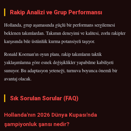
Rakip Analizi ve Grup Performansı
Hollanda, grup aşamasında güçlü bir performans sergilemesi
beklenen takımlardan. Takımın deneyimi ve kalitesi, zorlu rakipler
karşısında bile üstünlük kurma potansiyeli taşıyor.
Ronald Koeman'ın oyun planı, rakip takımların taktik
yaklaşımlarına göre esnek değişiklikler yapabilme kabiliyeti
sunuyor. Bu adaptasyon yeteneği, turnuva boyunca önemli bir
avantaj olacak.
Sık Sorulan Sorular (FAQ)
Hollanda'nın 2026 Dünya Kupası'nda
şampiyonluk şansı nedir?