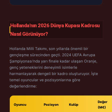
Hollanda'nın 2026 Dünya Kupası Kadrosu
Nasıl Görünüyor?
Hollanda Milli Takımı, son yıllarda önemli bir
gençleşme sürecinden geçti. 2024 UEFA Avrupa
Şampiyonası'nda yarı finale kadar ulaşan Oranje,
genç yeteneklerini deneyimli isimlerle
harmanlayarak dengeli bir kadro oluşturuyor. İşte
temel oyuncular ve pozisyonlarına göre
değerlendirme:
Değer
Oyuncu
Pozisyon
Kulüp
(M€)