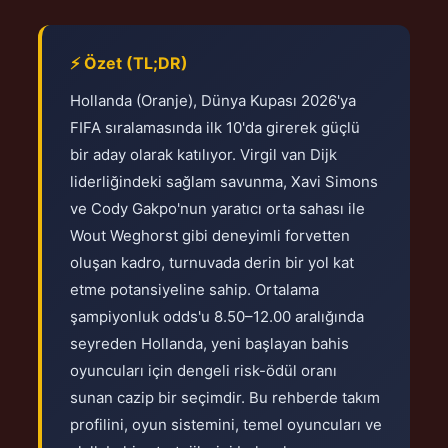
⚡ Özet (TL;DR)
Hollanda (Oranje), Dünya Kupası 2026'ya
FIFA sıralamasında ilk 10'da girerek güçlü
bir aday olarak katılıyor. Virgil van Dijk
liderliğindeki sağlam savunma, Xavi Simons
ve Cody Gakpo'nun yaratıcı orta sahası ile
Wout Weghorst gibi deneyimli forvetten
oluşan kadro, turnuvada derin bir yol kat
etme potansiyeline sahip. Ortalama
şampiyonluk odds'u 8.50–12.00 aralığında
seyreden Hollanda, yeni başlayan bahis
oyuncuları için dengeli risk-ödül oranı
sunan cazip bir seçimdir. Bu rehberde takım
profilini, oyun sistemini, temel oyuncuları ve