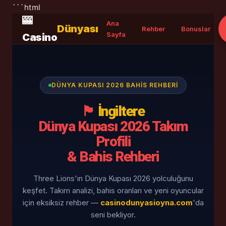
```html
🎰
Ana
Dünyası
Rehber
Bonuslar
Sayfa
Casino
DÜNYA KUPASI 2026 BAHIS REHBERI
🏴󠁧󠁢󠁥󠁮󠁧󠁿
İngiltere
Dünya Kupası 2026 Takım
Profili
& Bahis Rehberi
Three Lions'ın Dünya Kupası 2026 yolculuğunu
keşfet. Takım analizi, bahis oranları ve yeni oyuncular
için eksiksiz rehber —
casinodunyasioyna.com
'da
seni bekliyor.