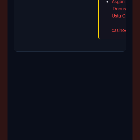
Asgari Ücret 
Dönüştü! 30 
Üstü Oranlar P
|
casinodunyas