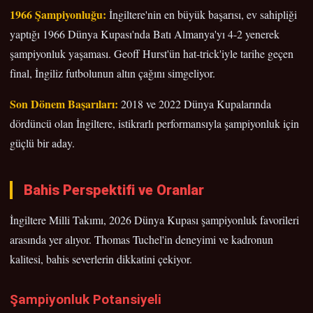
1966 Şampiyonluğu:
İngiltere'nin en büyük başarısı, ev sahipliği
yaptığı 1966 Dünya Kupası'nda Batı Almanya'yı 4-2 yenerek
şampiyonluk yaşaması. Geoff Hurst'ün hat-trick'iyle tarihe geçen
final, İngiliz futbolunun altın çağını simgeliyor.
Son Dönem Başarıları:
2018 ve 2022 Dünya Kupalarında
dördüncü olan İngiltere, istikrarlı performansıyla şampiyonluk için
güçlü bir aday.
Bahis Perspektifi ve Oranlar
İngiltere Milli Takımı, 2026 Dünya Kupası şampiyonluk favorileri
arasında yer alıyor. Thomas Tuchel'in deneyimi ve kadronun
kalitesi, bahis severlerin dikkatini çekiyor.
Şampiyonluk Potansiyeli