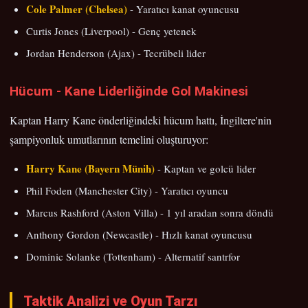
Cole Palmer (Chelsea)
- Yaratıcı kanat oyuncusu
Curtis Jones (Liverpool) - Genç yetenek
Jordan Henderson (Ajax) - Tecrübeli lider
Hücum - Kane Liderliğinde Gol Makinesi
Kaptan Harry Kane önderliğindeki hücum hattı, İngiltere'nin
şampiyonluk umutlarının temelini oluşturuyor:
Harry Kane (Bayern Münih)
- Kaptan ve golcü lider
Phil Foden (Manchester City) - Yaratıcı oyuncu
Marcus Rashford (Aston Villa) - 1 yıl aradan sonra döndü
Anthony Gordon (Newcastle) - Hızlı kanat oyuncusu
Dominic Solanke (Tottenham) - Alternatif santrfor
Taktik Analizi ve Oyun Tarzı