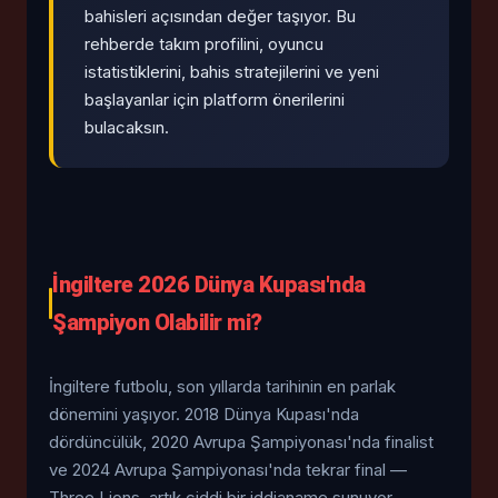
bahisleri açısından değer taşıyor. Bu
rehberde takım profilini, oyuncu
istatistiklerini, bahis stratejilerini ve yeni
başlayanlar için platform önerilerini
bulacaksın.
İngiltere 2026 Dünya Kupası'nda
Şampiyon Olabilir mi?
İngiltere futbolu, son yıllarda tarihinin en parlak
dönemini yaşıyor. 2018 Dünya Kupası'nda
dördüncülük, 2020 Avrupa Şampiyonası'nda finalist
ve 2024 Avrupa Şampiyonası'nda tekrar final —
Three Lions, artık ciddi bir iddianame sunuyor.