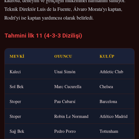
kadrosu, deneyim ve gençliğin mükemmel harmanını sunuyor.
Teknik Direktör Luis de la Fuente, Álvaro Morata'yı kaptan,
Rodri'yi ise kaptan yardımcısı olarak belirledi.
Tahmini İlk 11 (4-3-3 Dizilişi)
MEVKI
OYUNCU
KULÜP
Kaleci
Unai Simón
Athletic Club
Sol Bek
Marc Cucurella
Chelsea
Stoper
Pau Cubarsí
Barcelona
Stoper
Robin Le Normand
Atlético Madrid
Sağ Bek
Pedro Porro
Tottenham