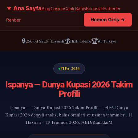
★ Ana Sayfa
Blog
Casino
Canlı Bahis
Bonuslar
Haberler
Hemen Giriş →
Rehber
🔒
✅
💰
🏆
256-bit SSL
Lisansli
Hizli Odeme
#1 Turkiye
FIFA 2026
Ispanya — Dunya Kupasi 2026 Takim
Profili
Ispanya — Dunya Kupasi 2026 Takim Profili — FIFA Dunya
Kupasi 2026 detayli analiz, bahis oranlari ve uzman tahminleri. 11
Haziran - 19 Temmuz 2026, ABD/Kanada/M