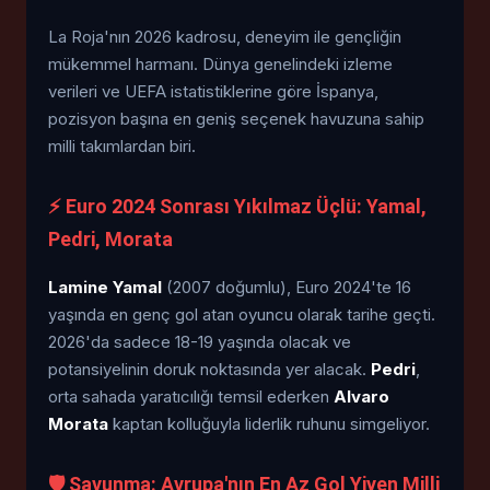
La Roja'nın 2026 kadrosu, deneyim ile gençliğin
mükemmel harmanı. Dünya genelindeki izleme
verileri ve UEFA istatistiklerine göre İspanya,
pozisyon başına en geniş seçenek havuzuna sahip
milli takımlardan biri.
⚡ Euro 2024 Sonrası Yıkılmaz Üçlü: Yamal,
Pedri, Morata
Lamine Yamal
(2007 doğumlu), Euro 2024'te 16
yaşında en genç gol atan oyuncu olarak tarihe geçti.
2026'da sadece 18-19 yaşında olacak ve
potansiyelinin doruk noktasında yer alacak.
Pedri
,
orta sahada yaratıcılığı temsil ederken
Alvaro
Morata
kaptan kolluğuyla liderlik ruhunu simgeliyor.
🛡️ Savunma: Avrupa'nın En Az Gol Yiyen Milli