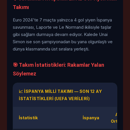
Takımı
Euro 2024'te 7 maçta yalnızca 4 gol yiyen İspanya
savunması, Laporte ve Le Normand ikilisiyle taşlar
gibi sağlam durmaya devam ediyor. Kalede Unai
Simon ise son şampiyonadan bu yana olgunlaştı ve
dünya klasmanında üst sıralara yerleşti.
🎯 Takım İstatistikleri: Rakamlar Yalan
Söylemez
📈 İSPANYA MILLI TAKIMI — SON 12 AY
İSTATISTIKLERI (UEFA VERILERI)
Avrupa
İstatistik
İspanya
Ortalama