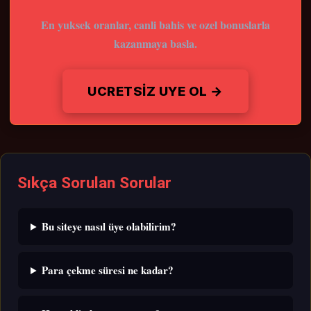
En yuksek oranlar, canli bahis ve ozel bonuslarla
kazanmaya basla.
UCRETSIZ UYE OL →
Sıkça Sorulan Sorular
Bu siteye nasıl üye olabilirim?
Para çekme süresi ne kadar?