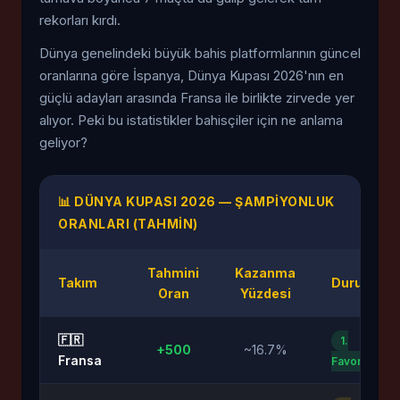
rekorları kırdı.
Dünya genelindeki büyük bahis platformlarının güncel
oranlarına göre İspanya, Dünya Kupası 2026'nın en
güçlü adayları arasında Fransa ile birlikte zirvede yer
alıyor. Peki bu istatistikler bahisçiler için ne anlama
geliyor?
📊 DÜNYA KUPASI 2026 — ŞAMPIYONLUK
ORANLARI (TAHMIN)
Tahmini
Kazanma
Takım
Durum
Oran
Yüzdesi
🇫🇷
1.
+500
~16.7%
Fransa
Favori