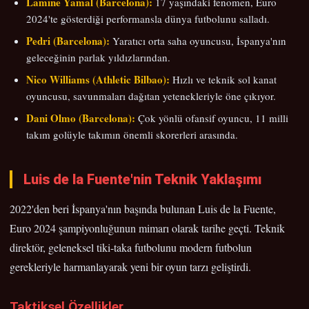
Lamine Yamal (Barcelona):
17 yaşındaki fenomen, Euro
2024'te gösterdiği performansla dünya futbolunu salladı.
Pedri (Barcelona):
Yaratıcı orta saha oyuncusu, İspanya'nın
geleceğinin parlak yıldızlarından.
Nico Williams (Athletic Bilbao):
Hızlı ve teknik sol kanat
oyuncusu, savunmaları dağıtan yetenekleriyle öne çıkıyor.
Dani Olmo (Barcelona):
Çok yönlü ofansif oyuncu, 11 milli
takım golüyle takımın önemli skorerleri arasında.
Luis de la Fuente'nin Teknik Yaklaşımı
2022'den beri İspanya'nın başında bulunan Luis de la Fuente,
Euro 2024 şampiyonluğunun mimarı olarak tarihe geçti. Teknik
direktör, geleneksel tiki-taka futbolunu modern futbolun
gerekleriyle harmanlayarak yeni bir oyun tarzı geliştirdi.
Taktiksel Özellikler