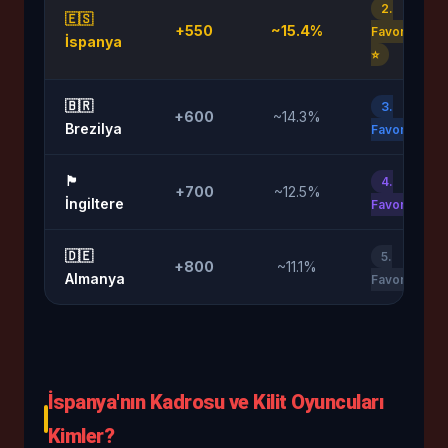
2.
🇪🇸
+550
~15.4%
Favori
İspanya
⭐
🇧🇷
3.
+600
~14.3%
Brezilya
Favori
🏴󠁧󠁢󠁥󠁮󠁧󠁿
4.
+700
~12.5%
İngiltere
Favori
🇩🇪
5.
+800
~11.1%
Almanya
Favori
İspanya'nın Kadrosu ve Kilit Oyuncuları
Kimler?