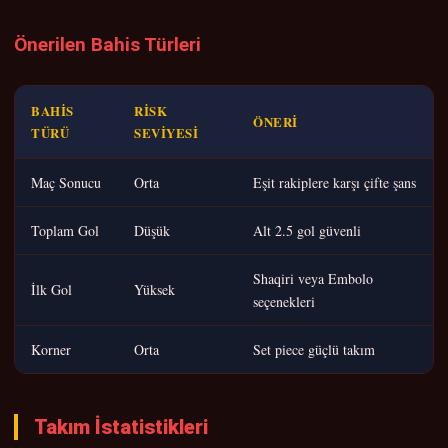
Önerilen Bahis Türleri
BAHIS
RISK
ÖNERI
TÜRÜ
SEVIYESI
Maç Sonucu
Orta
Eşit rakiplere karşı çifte şans
Toplam Gol
Düşük
Alt 2.5 gol güvenli
Shaqiri veya Embolo
İlk Gol
Yüksek
seçenekleri
Korner
Orta
Set piece güçlü takım
Takım İstatistikleri