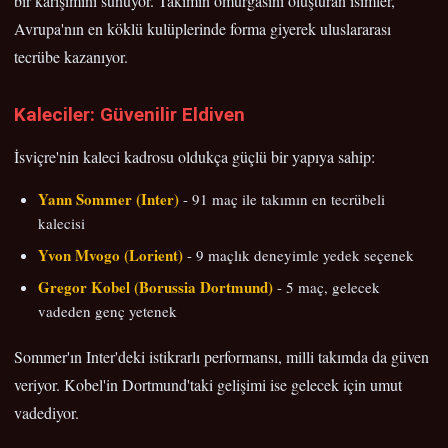
bir karışımını sunuyor. Takımın omurgasını oluşturan isimler,
Avrupa'nın en köklü kulüplerinde forma giyerek uluslararası
tecrübe kazanıyor.
Kaleciler: Güvenilir Eldiven
İsviçre'nin kaleci kadrosu oldukça güçlü bir yapıya sahip:
Yann Sommer (Inter)
- 91 maç ile takımın en tecrübeli
kalecisi
Yvon Mvogo (Lorient)
- 9 maçlık deneyimle yedek seçenek
Gregor Kobel (Borussia Dortmund)
- 5 maç, gelecek
vadeden genç yetenek
Sommer'ın Inter'deki istikrarlı performansı, milli takımda da güven
veriyor. Kobel'in Dortmund'taki gelişimi ise gelecek için umut
vadediyor.