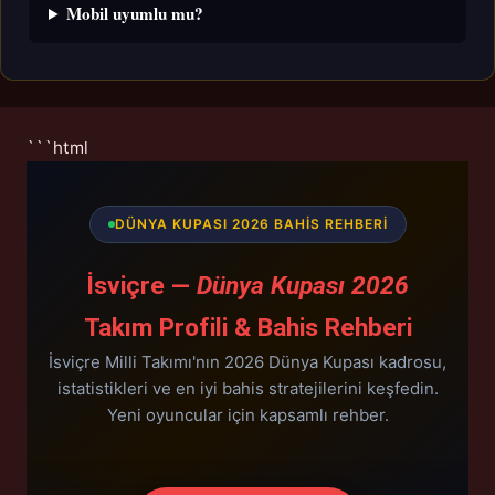
Mobil uyumlu mu?
```html
DÜNYA KUPASI 2026 BAHIS REHBERI
İsviçre —
Dünya Kupası 2026
Takım Profili & Bahis Rehberi
İsviçre Milli Takımı'nın 2026 Dünya Kupası kadrosu,
istatistikleri ve en iyi bahis stratejilerini keşfedin.
Yeni oyuncular için kapsamlı rehber.