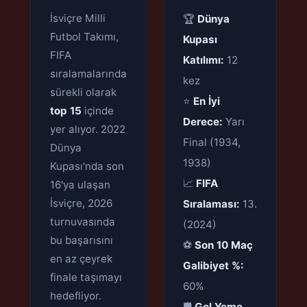
İsviçre Milli
🏆
Dünya
Futbol Takımı,
Kupası
FIFA
Katılımı:
12
sıralamalarında
kez
sürekli olarak
⭐
En İyi
top 15
içinde
Derece:
Yarı
yer alıyor. 2022
Final (1934,
Dünya
1938)
Kupası'nda son
📈
FIFA
16'ya ulaşan
İsviçre, 2026
Sıralaması:
13.
turnuvasında
(2024)
bu başarısını
⚽
Son 10 Maç
en az çeyrek
Galibiyet %:
finale taşımayı
60%
hedefliyor.
🛡️
Gol Yeme