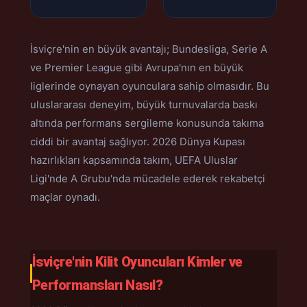
İsviçre'nin en büyük avantajı; Bundesliga, Serie A
ve Premier League gibi Avrupa'nın en büyük
liglerinde oynayan oyunculara sahip olmasıdır. Bu
uluslararası deneyim, büyük turnuvalarda baskı
altında performans sergileme konusunda takıma
ciddi bir avantaj sağlıyor. 2026 Dünya Kupası
hazırlıkları kapsamında takım, UEFA Uluslar
Ligi'nde A Grubu'nda mücadele ederek rekabetçi
maçlar oynadı.
İsviçre'nin Kilit Oyuncuları Kimler ve
Performansları Nasıl?