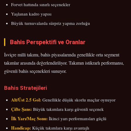
Forvet hattında sınırlı seçenekler
Yaşlanan kadro yapısı
Büyük turnuvalarda sürpriz yapma zorluğu
Bahis Perspektifi ve Oranlar
İsviçre milli takımı, bahis piyasalarında genellikle orta segment
takımlar arasında değerlendiriliyor. Takımın istikrarlı performansı,
güvenli bahis seçenekleri sunuyor.
Bahis Stratejileri
Alt/Üst 2.5 Gol:
Genellikle düşük skorlu maçlar oynuyor
Çifte Şans:
Büyük takımlara karşı güvenli seçenek
İlk Yarı/Maç Sonu:
İkinci yarı performansları güçlü
Handicap:
Küçük takımlara karşı avantajlı