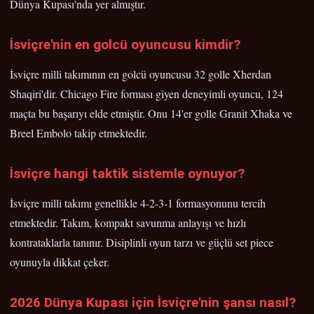
Dünya Kupası'nda yer almıştır.
İsviçre'nin en golcü oyuncusu kimdir?
İsviçre milli takımının en golcü oyuncusu 32 golle Xherdan
Shaqiri'dir. Chicago Fire forması giyen deneyimli oyuncu, 124
maçta bu başarıyı elde etmiştir. Onu 14'er golle Granit Xhaka ve
Breel Embolo takip etmektedir.
İsviçre hangi taktik sistemle oynuyor?
İsviçre milli takımı genellikle 4-2-3-1 formasyonunu tercih
etmektedir. Takım, kompakt savunma anlayışı ve hızlı
kontrataklarla tanınır. Disiplinli oyun tarzı ve güçlü set piece
oyunuyla dikkat çeker.
2026 Dünya Kupası için İsviçre'nin şansı nasıl?