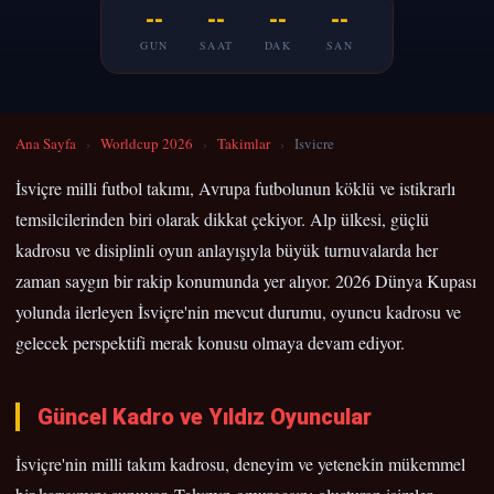
--
--
--
--
GUN
SAAT
DAK
SAN
Ana Sayfa
›
Worldcup 2026
›
Takimlar
›
Isvicre
İsviçre milli futbol takımı, Avrupa futbolunun köklü ve istikrarlı
temsilcilerinden biri olarak dikkat çekiyor. Alp ülkesi, güçlü
kadrosu ve disiplinli oyun anlayışıyla büyük turnuvalarda her
zaman saygın bir rakip konumunda yer alıyor. 2026 Dünya Kupası
yolunda ilerleyen İsviçre'nin mevcut durumu, oyuncu kadrosu ve
gelecek perspektifi merak konusu olmaya devam ediyor.
Güncel Kadro ve Yıldız Oyuncular
İsviçre'nin milli takım kadrosu, deneyim ve yetenekin mükemmel