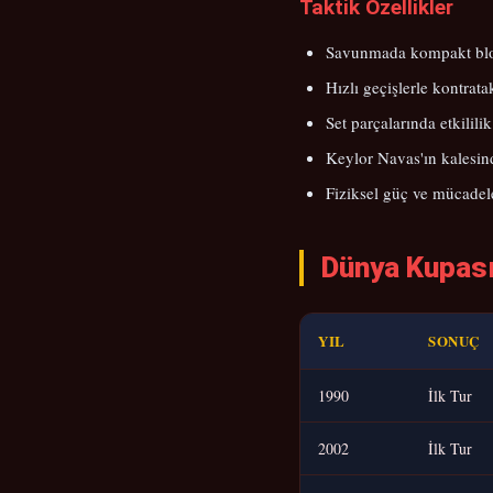
Taktik Özellikler
Savunmada kompakt blo
Hızlı geçişlerle kontrata
Set parçalarında etkililik
Keylor Navas'ın kalesind
Fiziksel güç ve mücadel
Dünya Kupası 
YIL
SONUÇ
1990
İlk Tur
2002
İlk Tur