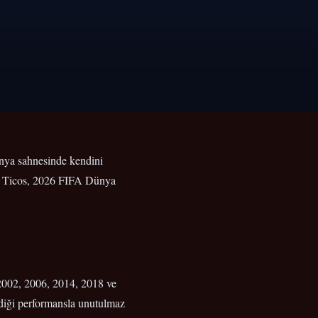
ünya sahnesinde kendini
Los Ticos, 2026 FIFA Dünya
 2002, 2006, 2014, 2018 ve
rdiği performansla unutulmaz