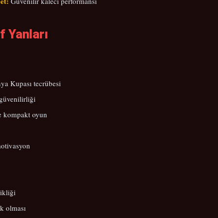
et:
Güvenilir kaleci performansı
f Yanları
ya Kupası tecrübesi
üvenilirliği
e kompakt oyun
motivasyon
ikliği
ek olması