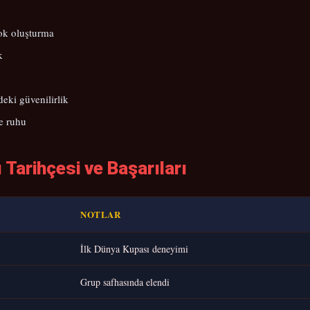
k oluşturma
k
eki güvenilirlik
e ruhu
Tarihçesi ve Başarıları
NOTLAR
İlk Dünya Kupası deneyimi
Grup safhasında elendi