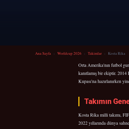
Ana Sayfa
›
Worldcup 2026
›
Takimlar
›
Kosta Rika
Orta Amerika'nın futbol gur
kanıtlamış bir ekiptir. 201
Kupası'na hazırlanırken yin
Takımın Genel
Kosta Rika milli takımı, FI
2022 yıllarında dünya sahne