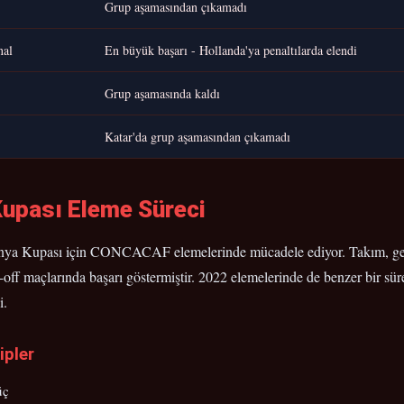
Grup aşamasından çıkamadı
nal
En büyük başarı - Hollanda'ya penaltılarda elendi
Grup aşamasında kaldı
Katar'da grup aşamasından çıkamadı
upası Eleme Süreci
ya Kupası için CONCACAF elemelerinde mücadele ediyor. Takım, geç
-off maçlarında başarı göstermiştir. 2022 elemelerinde de benzer bir sü
i.
pler
üç