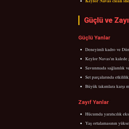
Keylor Navas clean she
Güçlü ve Zayı
Güçlü Yanlar
Deneyimli kadro ve Dün
Keylor Navas'ın kalede g
Savunmada sağlamlık v
Set parçalarında etkililik
Büyük takımlara karşı 
Zayıf Yanlar
Hücumda yaratıcılık eks
Yaş ortalamasının yüks