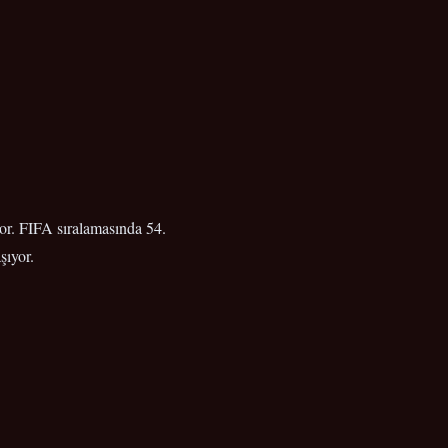
or. FIFA sıralamasında 54.
şıyor.