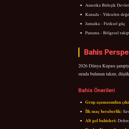
Amerika Birleşik Devletl
Kanada - Yükselen değe
Jamaika - Fiziksel güç
Panama - Bölgesel rakip
Bahis Perspek
2026 Dünya Kupası şampiyon
sırada bulunan takım, düşük 
Bahis Önerileri
Grup aşamasından çık
İlk maç beraberlik:
Sav
Alt gol bahisleri:
Defens