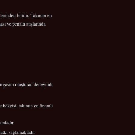
rinden biridir. Takımın en
sı ve penaltı atışlarında
rgasını oluşturan deneyimli
e bekçisi, takımın en önemli
mundadır
atkı sağlamaktadır