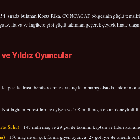
54. sırada bulunan Kosta Rika, CONCACAF bölgesinin güçlü temsilcile
uay, İtalya ve İngiltere gibi güçlü takımları geçerek çeyrek finale ulaşma
 ve Yıldız Oyuncular
Kupası kadrosu henüz resmi olarak açıklanmamış olsa da, takımın omu
- Nottingham Forest forması giyen ve 108 milli maça çıkan deneyimli fil
rta Saha)
- 147 milli maç ve 29 gol ile takımın kaptanı ve lideri konu
ha)
- 156 maç ile en çok forma giyen oyuncu, 27 golüyle de önemli bir k