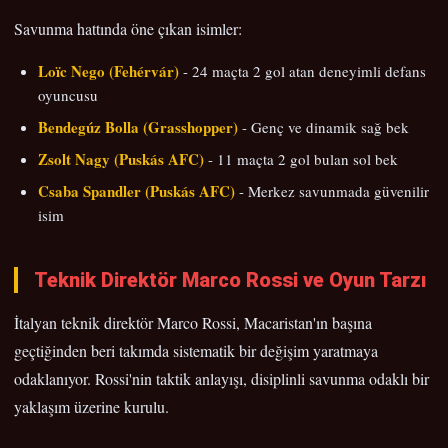
Savunma hattında öne çıkan isimler:
Loïc Nego (Fehérvár)
- 24 maçta 2 gol atan deneyimli defans
oyuncusu
Bendegúz Bolla (Grasshopper)
- Genç ve dinamik sağ bek
Zsolt Nagy (Puskás AFC)
- 11 maçta 2 gol bulan sol bek
Csaba Spandler (Puskás AFC)
- Merkez savunmada güvenilir
isim
Teknik Direktör Marco Rossi ve Oyun Tarzı
İtalyan teknik direktör Marco Rossi, Macaristan'ın başına
geçtiğinden beri takımda sistematik bir değişim yaratmaya
odaklanıyor. Rossi'nin taktik anlayışı, disiplinli savunma odaklı bir
yaklaşım üzerine kurulu.