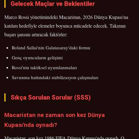
Gelecek Maçlar ve Beklentiler
Marco Rossi yönetimindeki Macaristan, 2026 Dünya Kupası'na
katılım hedefiyle elemeler boyunca mücadele edecek. Takımın
başarı şansını artıracak faktörler:
Roland Sallai'nin Galatasaray'daki formu
Genç oyuncuların gelişimi
Rossi'nin taktiksel uyumlanmaları
Savunma hattındaki stabilizasyon çalışmaları
Sıkça Sorulan Sorular (SSS)
Macaristan ne zaman son kez Dünya
Kupası'nda oynadı?
Macaristan, son kez 1986 FIFA Dünya Kupası'nda oynadı. O