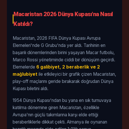
Macaristan 2026 Dünya Kupası'na Nasıl
Katıldı?
Macaristan, 2026 FIFA Dünya Kupası Avrupa
Elemeleri'nde G Grubu'nda yer aldı. Tarihinin en
başarılı dönemlerinden birini yaşayan Macar futbolu,
Marco Rossi yönetiminde ciddi bir dönüşüm geçirdi.
Elemelerde
6 galibiyet, 2 beraberlik ve 2
mağlubiyet
ile etkileyici bir grafik çizen Macaristan,
play-off maçlarını geride bırakarak doğrudan Dünya
Kupası biletini aldı.
1954 Dünya Kupası'ndan bu yana en sık turnuvaya
katılma dönemine giren Macaristan, özellikle
Avrupa'nın güçlü takımlarına karşı elde ettiği
beraberliklerle dikkat çekti. Almanya ile oynanan