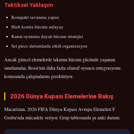
Taktiksel Yaklaşım
Kompakt savunma yapısı
Hızlı kontra hücum anlayışı
Kanat oyununa dayalı hücum stratejisi
Set piece durumlarda etkili organizasyon
Ancak güncel elemelerde takımın hücum gücünde yaşanan
sınırlamalar, Rossi'nin daha fazla ofansif oyuncu entegrasyonu
konusunda çalışmalarını gerektiriyor.
2026 Dünya Kupası Elemelerine Bakış
Macaristan, 2026 FIFA Dünya Kupası Avrupa Elemeleri F
Grubu'nda mücadele veriyor. Grup tablosunda şu anki durum: