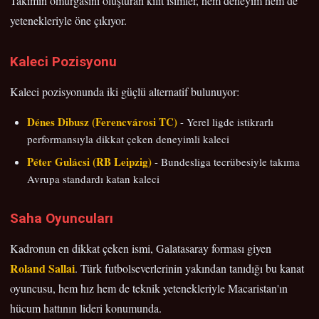
Takımın omurgasını oluşturan kilit isimler, hem deneyim hem de
yetenekleriyle öne çıkıyor.
Kaleci Pozisyonu
Kaleci pozisyonunda iki güçlü alternatif bulunuyor:
Dénes Dibusz (Ferencvárosi TC)
- Yerel ligde istikrarlı
performansıyla dikkat çeken deneyimli kaleci
Péter Gulácsi (RB Leipzig)
- Bundesliga tecrübesiyle takıma
Avrupa standardı katan kaleci
Saha Oyuncuları
Kadronun en dikkat çeken ismi, Galatasaray forması giyen
Roland Sallai
. Türk futbolseverlerinin yakından tanıdığı bu kanat
oyuncusu, hem hız hem de teknik yetenekleriyle Macaristan'ın
hücum hattının lideri konumunda.