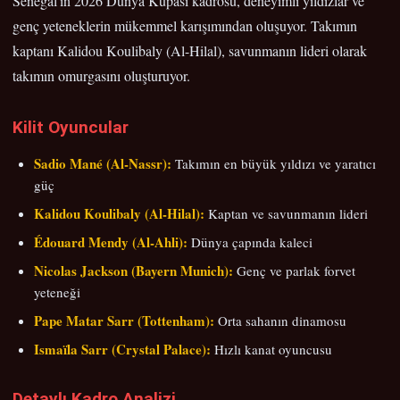
Senegal'in 2026 Dünya Kupası kadrosu, deneyimli yıldızlar ve
genç yeteneklerin mükemmel karışımından oluşuyor. Takımın
kaptanı Kalidou Koulibaly (Al-Hilal), savunmanın lideri olarak
takımın omurgasını oluşturuyor.
Kilit Oyuncular
Sadio Mané (Al-Nassr):
Takımın en büyük yıldızı ve yaratıcı
güç
Kalidou Koulibaly (Al-Hilal):
Kaptan ve savunmanın lideri
Édouard Mendy (Al-Ahli):
Dünya çapında kaleci
Nicolas Jackson (Bayern Munich):
Genç ve parlak forvet
yeteneği
Pape Matar Sarr (Tottenham):
Orta sahanın dinamosu
Ismaïla Sarr (Crystal Palace):
Hızlı kanat oyuncusu
Detaylı Kadro Analizi