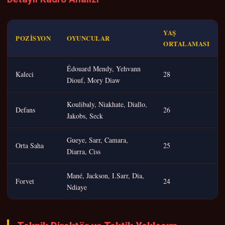
YAŞ
POZISYON
OYUNCULAR
ORTALAMASI
Édouard Mendy, Yehvann
Kaleci
28
Diouf, Mory Diaw
Koulibaly, Niakhate, Diallo,
Defans
26
Jakobs, Seck
Gueye, Sarr, Camara,
Orta Saha
25
Diarra, Ciss
Mané, Jackson, I.Sarr, Dia,
Forvet
24
Ndiaye