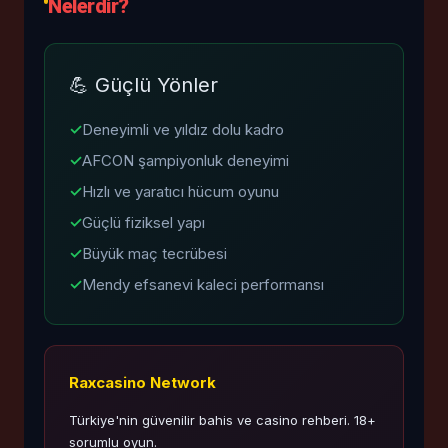
Nelerdir?
💪 Güçlü Yönler
✓
Deneyimli ve yıldız dolu kadro
✓
AFCON şampiyonluk deneyimi
✓
Hızlı ve yaratıcı hücum oyunu
✓
Güçlü fiziksel yapı
✓
Büyük maç tecrübesi
✓
Mendy efsanevi kaleci performansı
Raxcasino Network
Türkiye'nin güvenilir bahis ve casino rehberi. 18+
sorumlu oyun.