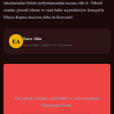
takımlarından birinin performansından kazanç elde et. Yüksek
oranlar, güvenli ödeme ve canlı bahis seçenekleriyle Senegal'in
Dünya Kupası macerası daha da heyecanlı!
Emre Akin
EA
Spor & Bahis Analisti | 10+ yil deneyim
Hemen Bahis Yapmaya
Basla
En yuksek oranlar, canli bahis ve ozel bonuslarla
kazanmaya basla.