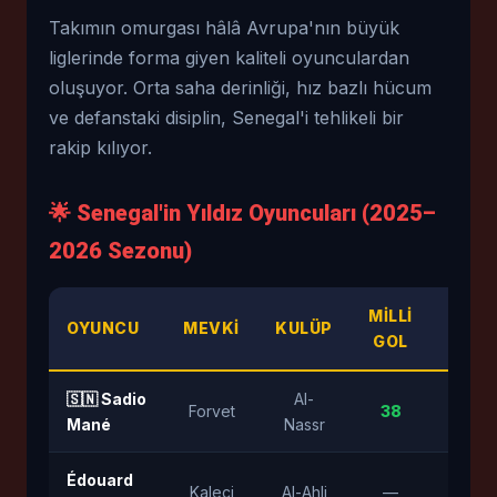
Takımın omurgası hâlâ Avrupa'nın büyük
liglerinde forma giyen kaliteli oyunculardan
oluşuyor. Orta saha derinliği, hız bazlı hücum
ve defanstaki disiplin, Senegal'i tehlikeli bir
rakip kılıyor.
🌟 Senegal'in Yıldız Oyuncuları (2025–
2026 Sezonu)
MILLI
BAH
OYUNCU
MEVKI
KULÜP
GOL
DEĞE
🇸🇳 Sadio
Al-
Forvet
38
⭐⭐⭐⭐
Mané
Nassr
Édouard
Kaleci
Al-Ahli
—
⭐⭐⭐