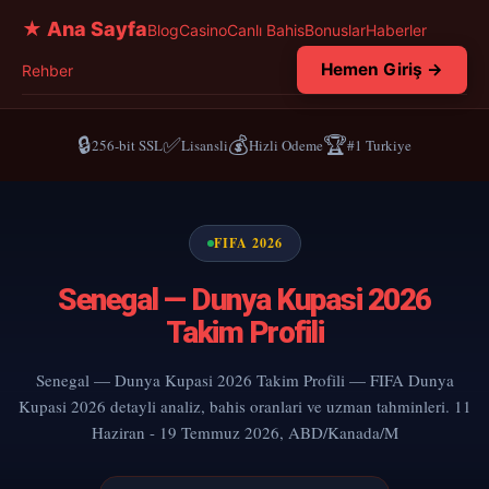
★ Ana Sayfa
Blog
Casino
Canlı Bahis
Bonuslar
Haberler
Hemen Giriş →
Rehber
🔒
✅
💰
🏆
256-bit SSL
Lisansli
Hizli Odeme
#1 Turkiye
FIFA 2026
Senegal — Dunya Kupasi 2026
Takim Profili
Senegal — Dunya Kupasi 2026 Takim Profili — FIFA Dunya
Kupasi 2026 detayli analiz, bahis oranlari ve uzman tahminleri. 11
Haziran - 19 Temmuz 2026, ABD/Kanada/M