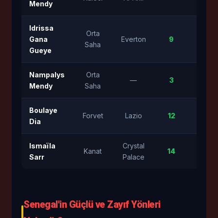
Mendy
Idrissa
Orta
Gana
Everton
9
⭐⭐⭐
Saha
Gueye
Nampalys
Orta
—
3
⭐⭐⭐
Mendy
Saha
Boulaye
Forvet
Lazio
12
⭐⭐⭐
Dia
Ismaïla
Crystal
Kanat
14
⭐⭐⭐
Sarr
Palace
Senegal'in Güçlü ve Zayıf Yönleri