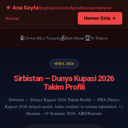
★ Ana Sayfa
Blog
Casino
Canlı Bahis
Bonuslar
Haberler
Hemen Giriş →
Rehber
🔒
✅
💰
🏆
256-bit SSL
Lisansli
Hizli Odeme
#1 Turkiye
FIFA 2026
Sirbistan — Dunya Kupasi 2026
Takim Profili
Sirbistan — Dunya Kupasi 2026 Takim Profili — FIFA Dunya
Kupasi 2026 detayli analiz, bahis oranlari ve uzman tahminleri. 11
Haziran - 19 Temmuz 2026, ABD/Kanada