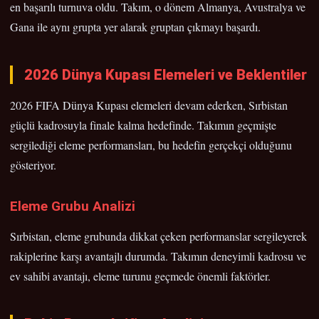
en başarılı turnuva oldu. Takım, o dönem Almanya, Avustralya ve
Gana ile aynı grupta yer alarak gruptan çıkmayı başardı.
2026 Dünya Kupası Elemeleri ve Beklentiler
2026 FIFA Dünya Kupası elemeleri devam ederken, Sırbistan
güçlü kadrosuyla finale kalma hedefinde. Takımın geçmişte
sergilediği eleme performansları, bu hedefin gerçekçi olduğunu
gösteriyor.
Eleme Grubu Analizi
Sırbistan, eleme grubunda dikkat çeken performanslar sergileyerek
rakiplerine karşı avantajlı durumda. Takımın deneyimli kadrosu ve
ev sahibi avantajı, eleme turunu geçmede önemli faktörler.