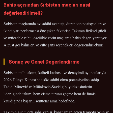
Bahis açısından Sırbistan maçları nasıl
değerlendirilmeli?
Sırbistan maçlarında ev sahibi avantajı, duran top pozisyonları ve
ikinci yarı performansı öne çıkan faktörler. Takımın fiziksel gücü
ve mücadele ruhu, özellikle zorlu maçlarda bahis değeri yaratıyor.
Alt/üst gol bahisleri ve çifte şans seçenekleri değerlendirilebilir.
Sonuç ve Genel Değerlendirme
Sırbistan milli takımı, kaliteli kadrosu ve deneyimli oyuncularıyla
2026 Dünya Kupası'nda söz sahibi olma potansiyeline sahip.
Tadić, Mitrović ve Milinković-Savić gibi yıldız isimlerin
liderliğinde takım, hem eleme turunu geçme hem de finale
katıldığında başarılı sonuçlar alma hedefinde.
Takımın güçlü orta saha yapısı, kanatlardan gelen tempolu oyun ve