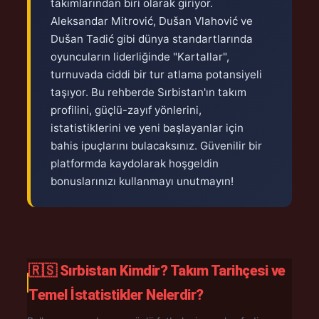
takımlarından biri olarak giriyor.
Aleksandar Mitrović, Dušan Vlahović ve
Dušan Tadić gibi dünya standartlarında
oyuncuların liderliğinde "Kartallar",
turnuvada ciddi bir tur atlama potansiyeli
taşıyor. Bu rehberde Sırbistan'ın takım
profilini, güçlü-zayıf yönlerini,
istatistiklerini ve yeni başlayanlar için
bahis ipuçlarını bulacaksınız. Güvenilir bir
platformda kaydolarak hoşgeldin
bonuslarınızı kullanmayı unutmayın!
🇷🇸 Sırbistan Kimdir? Takım Tarihçesi ve
Temel İstatistikler Nelerdir?