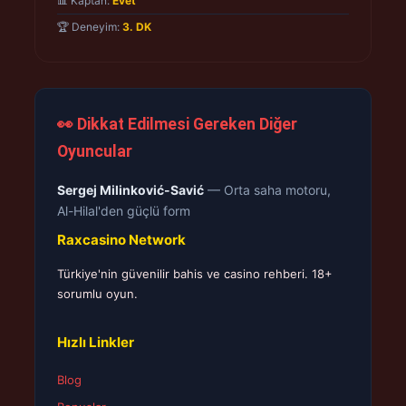
📊 Kaptan:
Evet
🏆 Deneyim:
3. DK
👀 Dikkat Edilmesi Gereken Diğer
Oyuncular
Sergej Milinković-Savić
— Orta saha motoru,
Al-Hilal'den güçlü form
Raxcasino Network
Türkiye'nin güvenilir bahis ve casino rehberi. 18+
sorumlu oyun.
Hızlı Linkler
Blog