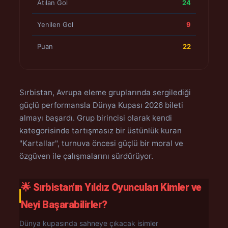
Atılan Gol
24
Yenilen Gol
9
Puan
22
Sırbistan, Avrupa eleme gruplarında sergilediği
güçlü performansla Dünya Kupası 2026 bileti
almayı başardı. Grup birincisi olarak kendi
kategorisinde tartışmasız bir üstünlük kuran
"Kartallar", turnuva öncesi güçlü bir moral ve
özgüven ile çalışmalarını sürdürüyor.
🌟 Sırbistan'ın Yıldız Oyuncuları Kimler ve
Neyi Başarabilirler?
Dünya kupasında sahneye çıkacak isimler