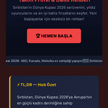
Sırbistan'ın Dünya Kupası 2026 serüvenini, yıldız
oyuncularını ve en iyi bahis fırsatlarını keşfet. Yeni
başlayanlar için eksiksiz bir rehber!
🏆 HEMEN BAŞLA
Kupası 2026
· ABD, Kanada, Meksika ev sahipliği yapıyor
🇷🇸 Sırbistan · G
⚡ TL;DR — Hızlı Özet
Sırbistan, Dünya Kupası 2026'ya Avrupa'nın
en güçlü kadro derinliğine sahip