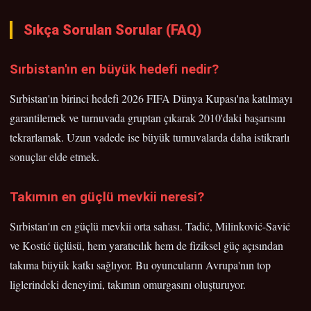
Sıkça Sorulan Sorular (FAQ)
Sırbistan'ın en büyük hedefi nedir?
Sırbistan'ın birinci hedefi 2026 FIFA Dünya Kupası'na katılmayı
garantilemek ve turnuvada gruptan çıkarak 2010'daki başarısını
tekrarlamak. Uzun vadede ise büyük turnuvalarda daha istikrarlı
sonuçlar elde etmek.
Takımın en güçlü mevkii neresi?
Sırbistan'ın en güçlü mevkii orta sahası. Tadić, Milinković-Savić
ve Kostić üçlüsü, hem yaratıcılık hem de fiziksel güç açısından
takıma büyük katkı sağlıyor. Bu oyuncuların Avrupa'nın top
liglerindeki deneyimi, takımın omurgasını oluşturuyor.