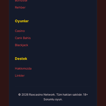
Bonuslar
Rehber
Oyunlar
Casino
Canlı Bahis
Blackjack
Destek
Hakkımızda
Linkler
© 2026 Raxcasino Network. Tüm hakları saklıdır. 18+
Sorumlu oyun.