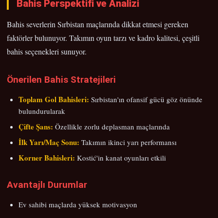
Bahis Perspektifi ve Analizi
Bahis severlerin Sırbistan maçlarında dikkat etmesi gereken
faktörler bulunuyor. Takımın oyun tarzı ve kadro kalitesi, çeşitli
bahis seçenekleri sunuyor.
Önerilen Bahis Stratejileri
Toplam Gol Bahisleri:
Sırbistan'ın ofansif gücü göz önünde
bulundurularak
Çifte Şans:
Özellikle zorlu deplasman maçlarında
İlk Yarı/Maç Sonu:
Takımın ikinci yarı performansı
Korner Bahisleri:
Kostić'in kanat oyunları etkili
Avantajlı Durumlar
Ev sahibi maçlarda yüksek motivasyon