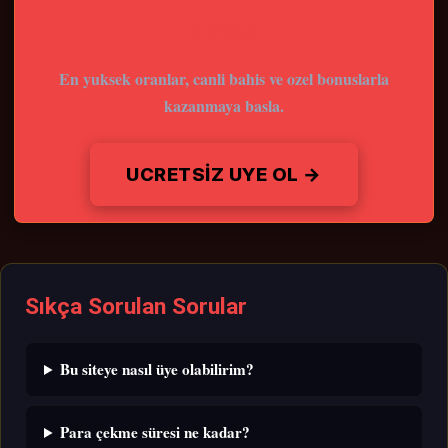
Basla
En yuksek oranlar, canli bahis ve ozel bonuslarla
kazanmaya basla.
UCRETSIZ UYE OL →
Sıkça Sorulan Sorular
Bu siteye nasıl üye olabilirim?
Para çekme süresi ne kadar?