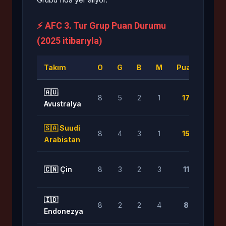
⚡ AFC 3. Tur Grup Puan Durumu
(2025 itibarıyla)
Takım
O
G
B
M
Puan
Dur
🇦🇺
8
5
2
1
17
Avustralya
Lide
🇸🇦 Suudi
2
8
4
3
1
15
Arabistan
Sıra
3
🇨🇳 Çin
8
3
2
3
11
Sıra
🇮🇩
4
8
2
2
4
8
Endonezya
Sıra