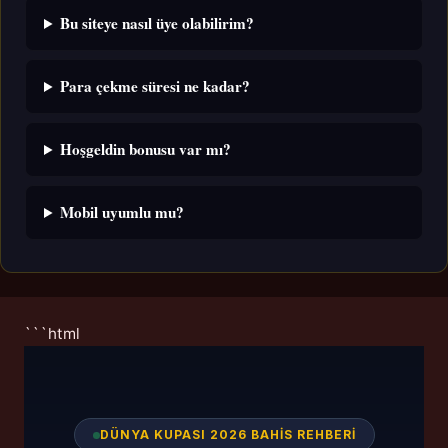
Bu siteye nasıl üye olabilirim?
Para çekme süresi ne kadar?
Hoşgeldin bonusu var mı?
Mobil uyumlu mu?
```html
DÜNYA KUPASI 2026 BAHIS REHBERI