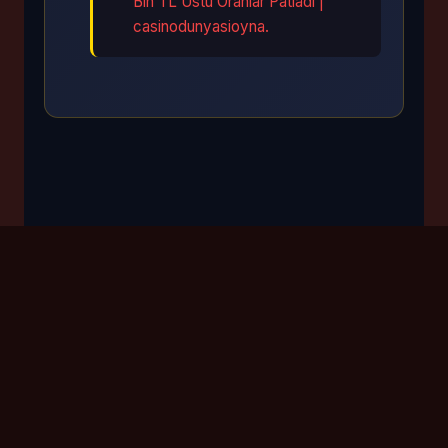
Bin TL Üstü Oranlar Patladı |
casinodunyasioyna.