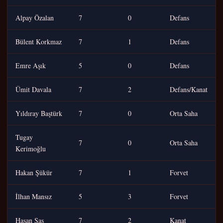
Alpay Özalan
7
0
Defans
Bülent Korkmaz
7
1
Defans
Emre Aşık
5
0
Defans
Ümit Davala
7
2
Defans/Kanat
Yıldıray Baştürk
7
0
Orta Saha
Tugay
7
0
Orta Saha
Kerimoğlu
Hakan Şükür
7
1
Forvet
İlhan Mansız
5
3
Forvet
Hasan Şaş
7
2
Kanat