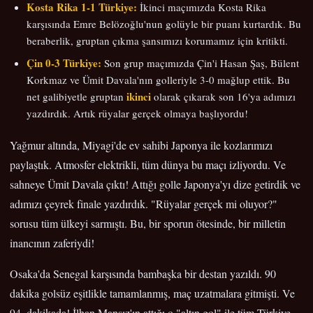
Kosta Rika 1-1 Türkiye:
İkinci maçımızda Kosta Rika
karşısında Emre Belözoğlu'nun golüyle bir puanı kurtardık. Bu
beraberlik, gruptan çıkma şansımızı korumamız için kritikti.
Çin 0-3 Türkiye:
Son grup maçımızda Çin'i Hasan Şaş, Bülent
Korkmaz ve Ümit Davala'nın golleriyle 3-0 mağlup ettik. Bu
ikinci
net galibiyetle gruptan
olarak çıkarak son 16'ya adımızı
yazdırdık. Artık rüyalar gerçek olmaya başlıyordu!
Yağmur altında, Miyagi'de ev sahibi Japonya ile kozlarımızı
paylaştık. Atmosfer elektrikli, tüm dünya bu maçı izliyordu. Ve
sahneye Ümit Davala çıktı! Attığı golle Japonya'yı dize getirdik ve
adımızı çeyrek finale yazdırdık. "Rüyalar gerçek mi oluyor?"
sorusu tüm ülkeyi sarmıştı. Bu, bir sporun ötesinde, bir milletin
inancının zaferiydi!
Osaka'da Senegal karşısında bambaşka bir destan yazıldı. 90
dakika golsüz eşitlikle tamamlanmış, maç uzatmalara gitmişti. Ve
94. dakikada! İlhan Mansız'ın attığı o "altın gol" ile tüm Türkiye,