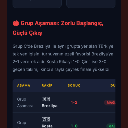
🏟️ Grup Aşaması: Zorlu Başlangıç,
Güçlü Çıkış
Grup C'de Brezilya ile aynı grupta yer alan Türkiye,
tek yenilgisini turnuvanın ezeli favorisi Brezilya'ya
2-1 vererek aldı. Kosta Rika'yı 1-0, Çin'i ise 3-0
geçen takım, ikinci sırayla çeyrek finale yükseldi.
AŞAMA
RAKIP
SONUÇ
DURUM
Grup
🇧🇷
1-2
MAĞLUBIYET
Aşaması
Brezilya
🇨🇷
Grup
Kosta
1-0
GALİBİYET