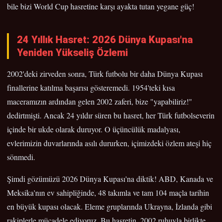
bile bizi World Cup hasretine karşı ayakta tutan yegane güç!
24 Yıllık Hasret: 2026 Dünya Kupası'na
Yeniden Yükseliş Özlemi
2002'deki zirveden sonra, Türk futbolu bir daha Dünya Kupası
finallerine katılma başarısı gösteremedi. 1954'teki kısa
maceramızın ardından gelen 2002 zaferi, bize "yapabiliriz!"
dedirtmişti. Ancak 24 yıldır süren bu hasret, her Türk futbolseverin
içinde bir ukde olarak duruyor. O üçüncülük madalyası,
evlerimizin duvarlarında asılı dururken, içimizdeki özlem ateşi hiç
sönmedi.
Şimdi gözümüzü 2026 Dünya Kupası'na diktik! ABD, Kanada ve
Meksika'nın ev sahipliğinde, 48 takımla ve tam 104 maçla tarihin
en büyük kupası olacak. Eleme gruplarında Ukrayna, İzlanda gibi
rakiplerle mücadele ediyoruz. Bu hasretin, 2002 ruhuyla birlikte