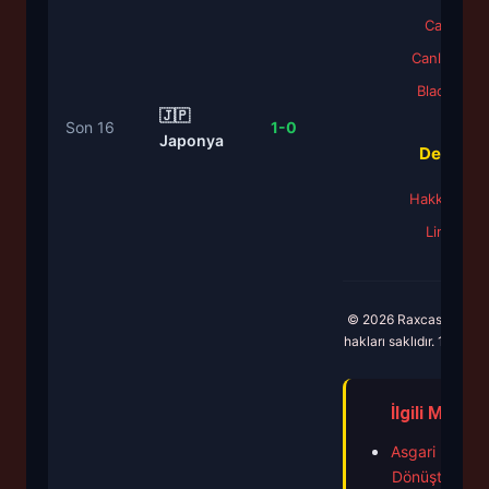
Casino
Canlı Bahis
Blackjack
🇯🇵
Son 16
1-0
Japonya
Destek
Hakkımızda
Linkler
© 2026 Raxcasino Net
hakları saklıdır. 18+ So
İlgili Makale
Asgari Ücret 
Dönüştü! 30 