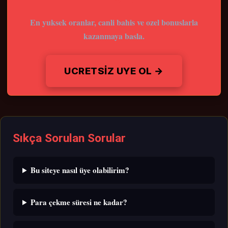
En yuksek oranlar, canli bahis ve ozel bonuslarla
kazanmaya basla.
UCRETSIZ UYE OL →
Sıkça Sorulan Sorular
Bu siteye nasıl üye olabilirim?
Para çekme süresi ne kadar?