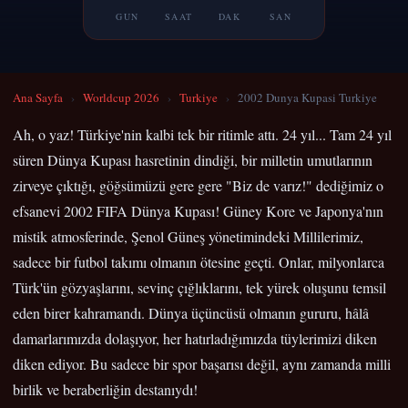
GUN
SAAT
DAK
SAN
Ana Sayfa
›
Worldcup 2026
›
Turkiye
›
2002 Dunya Kupasi Turkiye
Ah, o yaz! Türkiye'nin kalbi tek bir ritimle attı. 24 yıl... Tam 24 yıl
süren Dünya Kupası hasretinin dindiği, bir milletin umutlarının
zirveye çıktığı, göğsümüzü gere gere "Biz de varız!" dediğimiz o
efsanevi 2002 FIFA Dünya Kupası! Güney Kore ve Japonya'nın
mistik atmosferinde, Şenol Güneş yönetimindeki Millilerimiz,
sadece bir futbol takımı olmanın ötesine geçti. Onlar, milyonlarca
Türk'ün gözyaşlarını, sevinç çığlıklarını, tek yürek oluşunu temsil
eden birer kahramandı. Dünya üçüncüsü olmanın gururu, hâlâ
damarlarımızda dolaşıyor, her hatırladığımızda tüylerimizi diken
diken ediyor. Bu sadece bir spor başarısı değil, aynı zamanda milli
birlik ve beraberliğin destanıydı!