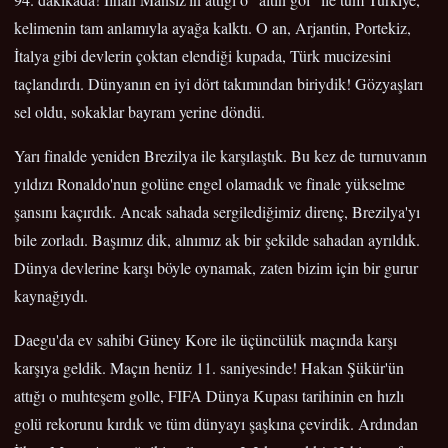
kelimenin tam anlamıyla ayağa kalktı. O an, Arjantin, Portekiz,
İtalya gibi devlerin çoktan elendiği kupada, Türk mucizesini
taçlandırdı. Dünyanın en iyi dört takımından biriydik! Gözyaşları
sel oldu, sokaklar bayram yerine döndü.
Yarı finalde yeniden Brezilya ile karşılaştık. Bu kez de turnuvanın
yıldızı Ronaldo'nun golüne engel olamadık ve finale yükselme
şansını kaçırdık. Ancak sahada sergilediğimiz direnç, Brezilya'yı
bile zorladı. Başımız dik, alnımız ak bir şekilde sahadan ayrıldık.
Dünya devlerine karşı böyle oynamak, zaten bizim için bir gurur
kaynağıydı.
Daegu'da ev sahibi Güney Kore ile üçüncülük maçında karşı
karşıya geldik. Maçın henüz 11. saniyesinde! Hakan Şükür'ün
attığı o muhteşem golle, FIFA Dünya Kupası tarihinin en hızlı
golü rekorunu kırdık ve tüm dünyayı şaşkına çevirdik. Ardından