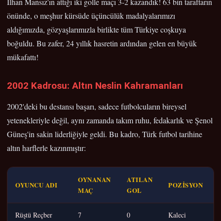
İlhan Mansız'ın attığı iki golle maçı 3-2 kazandık! 63 bin taraftarın
önünde, o meşhur kürsüde üçüncülük madalyalarımızı
aldığımızda, gözyaşlarımızla birlikte tüm Türkiye coşkuya
boğuldu. Bu zafer, 24 yıllık hasretin ardından gelen en büyük
mükafattı!
2002 Kadrosu: Altın Neslin Kahramanları
2002'deki bu destansı başarı, sadece futbolcuların bireysel
yetenekleriyle değil, aynı zamanda takım ruhu, fedakarlık ve Şenol
Güneş'in sakin liderliğiyle geldi. Bu kadro, Türk futbol tarihine
altın harflerle kazınmıştır:
OYNANAN
ATILAN
OYUNCU ADI
POZISYON
MAÇ
GOL
Rüştü Reçber
7
0
Kaleci