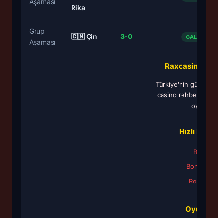
Aşaması
Rika
Grup
🇨🇳 Çin
3-0
GALİBİYET
Aşaması
Raxcasino Net
Türkiye'nin güvenilir
casino rehberi. 18+
oyun.
Hızlı Linkle
Blog
Bonuslar
Rehber
Oyunlar