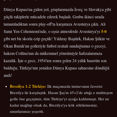
Dünya Kupası'na giden yol, gruplarımızda İsveç ve Slovakya gibi
güçlü rakiplerle mücadele ederek başladı. Grubu ikinci sırada
tamamladıktan sonra play-off'ta karşımıza Avusturya çıktı. Ali
5-0
Sami Yen Cehennemi'nde, o eşsiz atmosferde Avusturya'yı
gibi net bir skorla ezip geçtik! Yıldıray Baştürk, Hakan Şükür ve
Okan Buruk'un golleriyle futbol resitali sunduğumuz o geceyi,
hakem Collina'nın da mükemmel yönetimiyle hafızalarımıza
kazıdık. İşte o gece, 1954'ten sonra gelen 24 yıllık hasretin son
bulduğu, Türkiye'nin yeniden Dünya Kupası sahnesine döndüğü
andı!
Brezilya 1-2 Türkiye:
İlk maçımızda turnuvanın favorisi
Brezilya ile karşılaştık. Hasan Şaş'ın 45+2'de attığı o muhteşem
golle öne geçişimiz, tüm Türkiye'yi ayağa kaldırmıştı. Her ne
kadar mağlup olsak da, Brezilya'ya kök söktürmemiz,
umutlarımızı yeşertti.