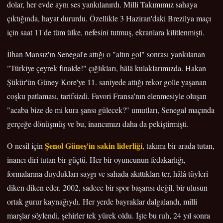
dolar, her evde aynı ses yankılanırdı. Milli Takımımız sahaya
çıktığında, hayat dururdu. Özellikle 3 Haziran'daki Brezilya maçı
için saat 11'de tüm ülke, nefesini tutmuş, ekranlara kilitlenmişti.
İlhan Mansız'ın Senegal'e attığı o "altın gol" sonrası yankılanan
"Türkiye çeyrek finalde!" çığlıkları, hâlâ kulaklarımızda. Hakan
Şükür'ün Güney Kore'ye 11. saniyede attığı rekor golle yaşanan
coşku patlaması, tarifsizdi. Favori Fransa'nın elenmesiyle oluşan
"acaba bize de mi kura şansı gülecek?" umutları, Senegal maçında
gerçeğe dönüşmüş ve bu, inancımızı daha da pekiştirmişti.
Şenol Güneş'in sakin liderliği
O nesil için
, takımı bir arada tutan,
inancı diri tutan bir güçtü. Her bir oyuncunun fedakarlığı,
formalarına duydukları saygı ve sahada akıttıkları ter, hâlâ tüyleri
diken diken eder. 2002, sadece bir spor başarısı değil, bir ulusun
ortak gurur kaynağıydı. Her yerde bayraklar dalgalandı, milli
marşlar söylendi, şehirler tek yürek oldu. İşte bu ruh, 24 yıl sonra