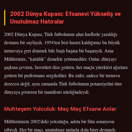
2002 Dünya Kupası: Efsanevi Yükseliş ve
Unutulmaz Hatıralar
2002 Dünya Kupası, Türk futbolunun altın harflerle yazıldığı
destansı bir sayfaydı. 1954'ten beri hasret kaldığımız bu büyük
turnuvaya geri dönmek bile başlı başına bir başarıydı. Ama
Millilerimiz, "katıldık" demekle yetinmediler. Onlar, dünyayı
şaşkına çeviren, favorileri dize getiren, her maçta yürekleri ağızlara
getiren bir performans sergilediler. Bu zafer, sadece bir turnuva
derecesi değil, aynı zamanda Türk futbolunun potansiyelini tüm
dünyaya gösteren bir manifesto niteliğindeydi.
Muhteşem Yolculuk: Maç Maç Efsane Anlar
Millilerimizin 2002'deki yolculuğu, adeta bir film senaryosu
gibiydi. Her bir maçı, unutulmaz anılarla dolu birer destandı: