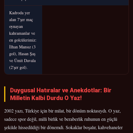
Kadroda yer
alan 7'şer maç
oynayan
kahramanlar ve
en golcülerimiz:
İlhan Mansız (3
gol), Hasan Şaş
ve Ümit Davala
(2'şer gol).
Duygusal Hatıralar ve Anekdotlar: Bir
Milletin Kalbi Durdu O Yaz!
2002 yazı, Türkiye için bir milat, bir dönüm noktasıydı. O yaz,
sadece spor değil, milli birlik ve beraberlik ruhunun en güçlü
şekilde hissedildiği bir dönemdi. Sokaklar boşalır, kahvehaneler