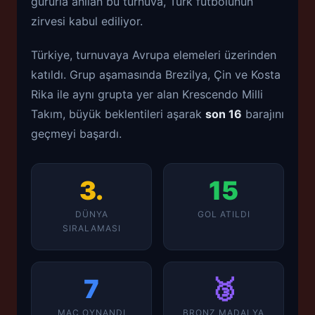
gururla anılan bu turnuva, Türk futbolunun
zirvesi kabul ediliyor.
Türkiye, turnuvaya Avrupa elemeleri üzerinden
katıldı. Grup aşamasında Brezilya, Çin ve Kosta
Rika ile aynı grupta yer alan Krescendo Milli
Takım, büyük beklentileri aşarak
son 16
barajını
geçmeyi başardı.
3.
15
DÜNYA
GOL ATILDI
SIRALAMASI
7
🥉
MAÇ OYNANDI
BRONZ MADALYA