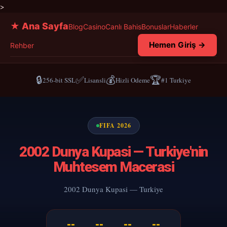
>
★ Ana Sayfa
Blog
Casino
Canlı Bahis
Bonuslar
Haberler
Hemen Giriş →
Rehber
🔒
✅
💰
🏆
256-bit SSL
Lisansli
Hizli Odeme
#1 Turkiye
FIFA 2026
2002 Dunya Kupasi — Turkiye'nin
Muhtesem Macerasi
2002 Dunya Kupasi — Turkiye
--
--
--
--