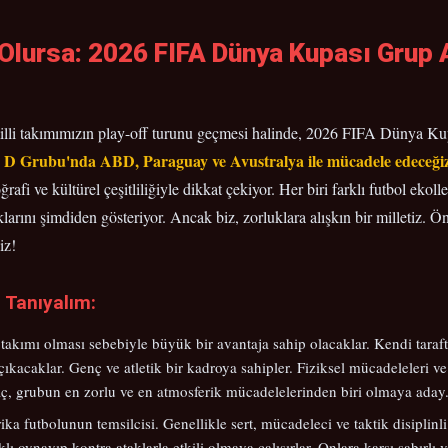
Olursa: 2026 FIFA Dünya Kupası Grup
milli takımımızın play-off turunu geçmesi halinde, 2026 FIFA Dünya Kup
D Grubu'nda ABD, Paraguay ve Avustralya ile mücadele edeceğiz
:
fi ve kültürel çeşitliliğiyle dikkat çekiyor. Her biri farklı futbol ekoll
arını şimdiden gösteriyor. Ancak biz, zorluklara alışkın bir milletiz. 
iz!
 Tanıyalım:
takımı olması sebebiyle büyük bir avantaja sahip olacaklar. Kendi tara
kacaklar. Genç ve atletik bir kadroya sahipler. Fiziksel mücadeleleri ve
aç, grubun en zorlu ve en atmosferik mücadelelerinden biri olmaya aday
 futbolunun temsilcisi. Genellikle sert, mücadeleci ve taktik disiplinli
lı oynayıp kontra ataklarla etkili olmaya çalışırlar. Onlara karşı sabırlı