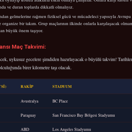
da ve duran toplarda dikkatli olmalıyız.
ndan gelmelerine rağmen fiziksel gücü ve mücadeleci yapısıyla Avrupa 
 ve organize bir takım. Grup maçlarının ilkinde onlarla karşılaşacak olma
dan büyük önem taşıyor.
stansı Maç Takvimi:
irecek, uykusuz gecelere şimdiden hazırlayacak o büyülü takvim! Tarihler, s
olculuğunda birer kilometre taşı olacak.
Sİ)
RAKIP
STADYUM
Avustralya
BC Place
Paraguay
San Francisco Bay Bölgesi Stadyumu
ABD
Los Angeles Stadyumu