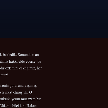
rak bekledik. Sonunda o an
tılma hakkı elde ederse, bu
rdır özlemini çektiğimiz, her
mumuz!
emenin gururunu yaşamış,
ıyla mest olmuştuk. O
urukluk, yerini muazzam bir
üler'in bilekleri, Hakan