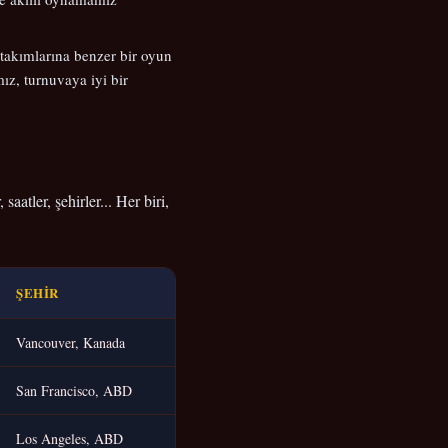
takımlarına benzer bir oyun
mız, turnuvaya iyi bir
aatler, şehirler... Her biri,
ŞEHIR
Vancouver, Kanada
San Francisco, ABD
Los Angeles, ABD