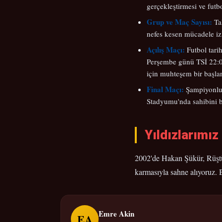
gerçekleştirmesi ve futb
Grup ve Maç Sayısı:
Tak
nefes kesen mücadele iz
Açılış Maçı:
Futbol tari
Perşembe günü TSİ 22:00
için muhteşem bir başla
Final Maçı:
Şampiyonluk
Stadyumu'nda sahibini bu
Yıldızlarımız
2002'de Hakan Şükür, Rüştü R
karmasıyla sahne alıyoruz. 
Emre Akin
EA