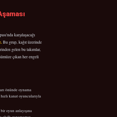
 Aşaması
ası'nda karşılaşacağı
.
Bu grup, kağıt üzerinde
erinden gelen bu takımlar,
Önümüze çıkan her engeli
ftarı önünde oynama
 hızlı kanat oyuncularıyla
.
 bir oyun anlayışına
 ve akıllı oynamamız