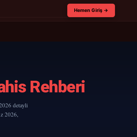
Hemen Giriş →
ahis Rehberi
026 detayli
uz 2026,