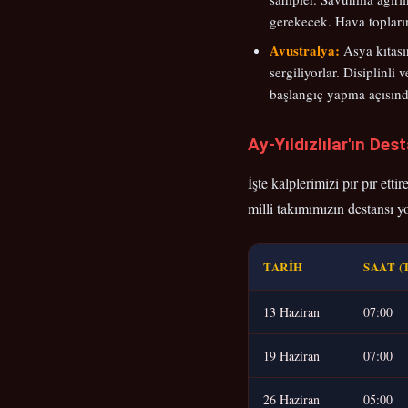
gerekecek. Hava topların
Avustralya:
Asya kıtası
sergiliyorlar. Disiplinli
başlangıç yapma açısın
Ay-Yıldızlılar'ın De
İşte kalplerimizi pır pır ett
milli takımımızın destansı y
TARIH
SAAT (T
13 Haziran
07:00
19 Haziran
07:00
26 Haziran
05:00