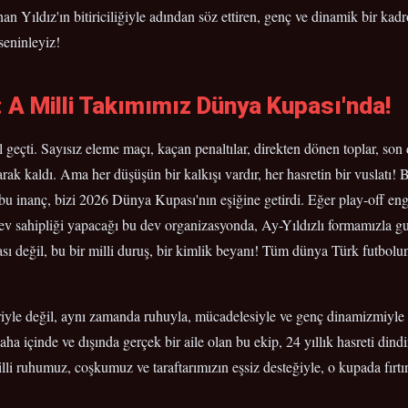
n Yıldız'ın bitiriciliğiyle adından söz ettiren, genç ve dinamik bir kad
seninleyiz!
i: A Milli Takımımız Dünya Kupası'nda!
geçti. Sayısız eleme maçı, kaçan penaltılar, direkten dönen toplar, son d
arak kaldı. Ama her düşüşün bir kalkışı vardır, her hasretin bir vuslatı! B
bu inanç, bizi 2026 Dünya Kupası'nın eşiğine getirdi. Eğer play-off eng
v sahipliği yapacağı bu dev organizasyonda, Ay-Yıldızlı formamızla g
sı değil, bu bir milli duruş, bir kimlik beyanı! Tüm dünya Türk futbolu
iyle değil, aynı zamanda ruhuyla, mücadelesiyle ve genç dinamizmiyle
aha içinde ve dışında gerçek bir aile olan bu ekip, 24 yıllık hasreti dind
lli ruhumuz, coşkumuz ve taraftarımızın eşsiz desteğiyle, o kupada fırtı