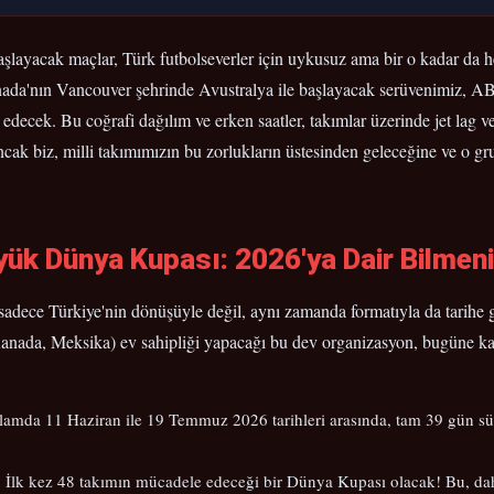
aşlayacak maçlar, Türk futbolseverler için uykusuz ama bir o kadar da 
ada'nın Vancouver şehrinde Avustralya ile başlayacak serüvenimiz, A
edecek. Bu coğrafi dağılım ve erken saatler, takımlar üzerinde jet lag 
Ancak biz, milli takımımızın bu zorlukların üstesinden geleceğine ve o gr
yük Dünya Kupası: 2026'ya Dair Bilmen
dece Türkiye'nin dönüşüyle değil, aynı zamanda formatıyla da tarihe g
anada, Meksika) ev sahipliği yapacağı bu dev organizasyon, bugüne 
amda 11 Haziran ile 19 Temmuz 2026 tarihleri arasında, tam 39 gün sür
:
İlk kez 48 takımın mücadele edeceği bir Dünya Kupası olacak! Bu, dah