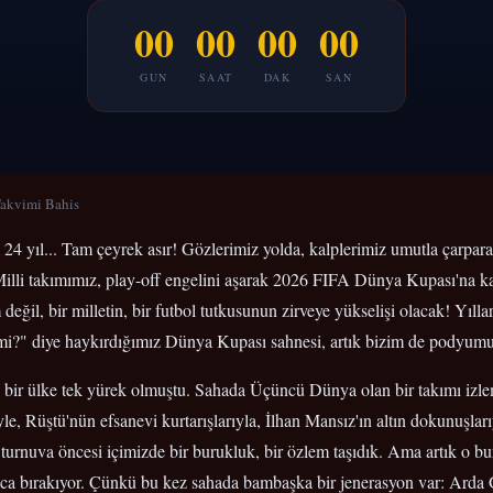
00
00
00
00
GUN
SAAT
DAK
SAN
akvimi Bahis
24 yıl... Tam çeyrek asır! Gözlerimiz yolda, kalplerimiz umutla çarpa
illi takımımız, play-off engelini aşarak 2026 FIFA Dünya Kupası'na ka
değil, bir milletin, bir futbol tutkusunun zirveye yükselişi olacak! Yılla
mi?" diye haykırdığımız Dünya Kupası sahnesi, artık bizim de podyu
 bir ülke tek yürek olmuştu. Sahada Üçüncü Dünya olan bir takımı izl
e, Rüştü'nün efsanevi kurtarışlarıyla, İlhan Mansız'ın altın dokunuşlar
urnuva öncesi içimizde bir burukluk, bir özlem taşıdık. Ama artık o b
nca bırakıyor. Çünkü bu kez sahada bambaşka bir jenerasyon var: Arda G