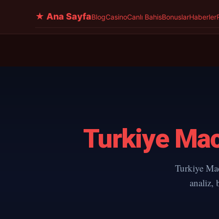
★ Ana Sayfa
Blog
Casino
Canlı Bahis
Bonuslar
Haberler
Turkiye Mac
Turkiye Ma
analiz,