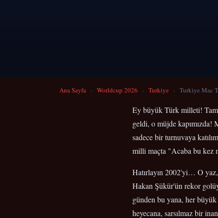
Ana Sayfa
›
Worldcup 2026
›
Turkiye
›
Turkiye Mac T
Ey büyük Türk milleti! Tam 
geldi, o müjde kapımızda! M
sadece bir turnuvaya katılım 
milli maçta "Acaba bu kez 
Hatırlayın 2002'yi… O yaz,
Hakan Şükür'ün rekor golüyl
günden bu yana, her büyük t
heyecana, sarsılmaz bir ina