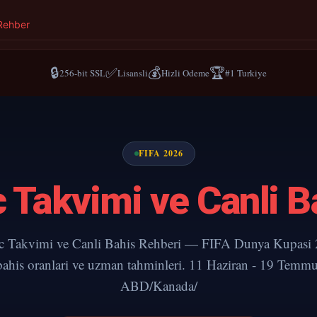
Rehber
🔒
✅
💰
🏆
256-bit SSL
Lisansli
Hizli Odeme
#1 Turkiye
FIFA 2026
 Takvimi ve Canli B
c Takvimi ve Canli Bahis Rehberi — FIFA Dunya Kupasi 2
 bahis oranlari ve uzman tahminleri. 11 Haziran - 19 Temm
ABD/Kanada/